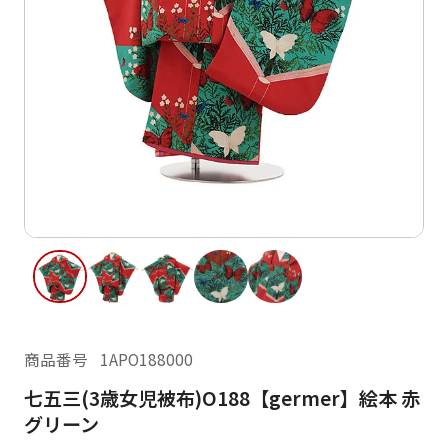
ご利用日
ご利用日を選択してください
レンタルの流れ
2026年8月
閲覧履歴
日
月
火
水
木
金
土
日
月
1
2
3
4
5
6
7
8
6
7
12
13
14
15
9
10
11
13
14
16
17
18
19
20
21
22
20
21
23
24
25
26
27
28
29
27
28
商品番号
1APO188000
30
31
七五三(3歳女児被布)O188【germer】絵本 赤
現在選択しているご利用日
グリーン