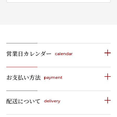
営業日カレンダー
calendar
2026年8月
2026年9月
お支払い方法
payment
日
月
火
水
木
金
土
日
月
火
水
木
金
土
1
1
2
3
4
5
詳しく見る
2
3
4
5
6
7
8
6
7
8
9
10
11
12
9
10
11
12
13
14
15
配送について
delivery
お支払い方法は、クレジットカード、代金引換、
13
14
15
16
17
18
19
16
17
18
19
20
21
22
料金後払い（コンビニ・銀行・郵便局）がご利用いただ
20
21
22
23
24
25
26
23
24
25
26
27
28
29
けます。
詳しく見る
27
28
29
30