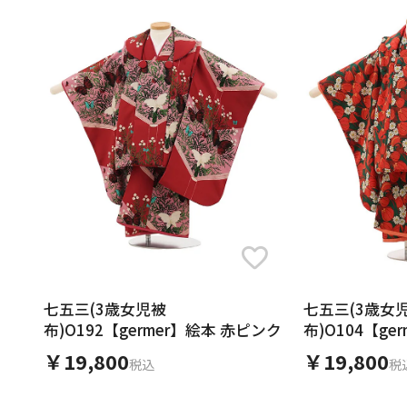
七五三(3歳女児被
七五三(3歳女
布)O192【germer】絵本 赤ピンク
布)O104【ge
プ
￥19,800
￥19,800
税込
税