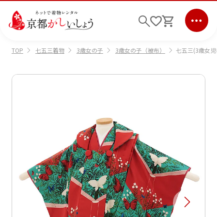
七五三着物
3歳女の子
3歳女の子（被布）
七五三(3歳女児被
TOP
ログイン
会員登録
キーワード検索
商品から選ぶ
検索
ご利用ガイド
サポート
条件検索
会社情報