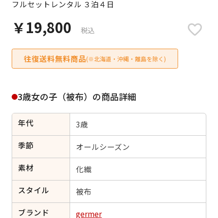
フルセットレンタル ３泊４日
日付をリセット
￥19,800
税込
往復送料無料商品
ご利用される方
(※北海道・沖縄・離島を除く)
ご利用される対象の方を選択してください
3歳女の子（被布）の商品詳細
年代
3歳
女性
男性
女の子
男の子
季節
オールシーズン
素材
化繊
スタイル
キャンセル
検索する
被布
ブランド
germer