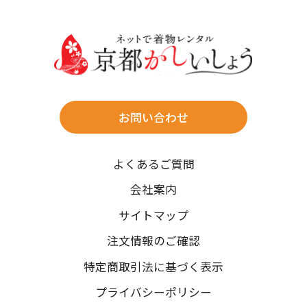
30
31
送料
店休日
往復送料無料
※北海道・沖縄・離島は往復送料3,300円(送料×個数)
式場やホテルへの直送も承ります。
お問い合わせ
時間指定
よくあるご質問
午前中/14~16時/16~18時/18~20時/19~21時
ご注文の際にご指定ください。
会社案内
※天候や、交通事情によりご希望のお届け日・お届け時間に添
サイトマップ
えない場合もございますのでご了承ください。
注文情報のご確認
特定商取引法に基づく表示
プライバシーポリシー