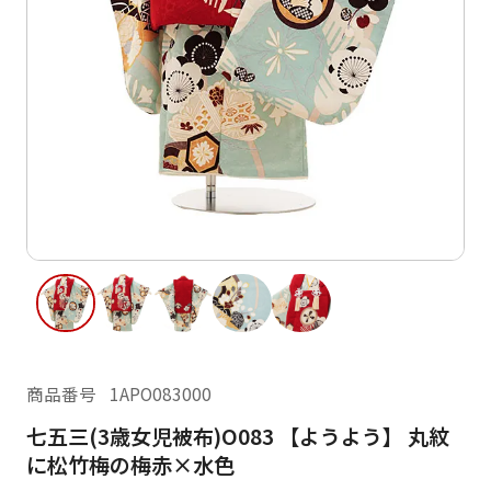
ご利用日
ご利用日を選択してください
レンタルの流れ
2026年8月
閲覧履歴
日
月
火
水
木
金
土
日
月
1
2
3
4
5
6
7
8
6
7
13
14
15
9
10
11
12
13
14
16
17
18
19
20
21
22
20
21
23
24
25
26
27
28
29
27
28
商品番号
1APO083000
30
31
七五三(3歳女児被布)O083 【ようよう】 丸紋
現在選択しているご利用日
に松竹梅の梅赤×水色