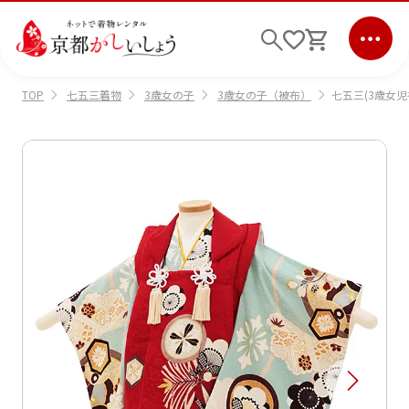
七五三着物
3歳女の子
3歳女の子（被布）
七五三(3歳女児
TOP
ログイン
会員登録
キーワード検索
商品から選ぶ
検索
ご利用ガイド
サポート
条件検索
会社情報