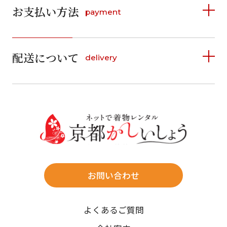
お支払い方法
payment
日
月
火
水
木
金
土
日
月
火
水
木
金
土
1
1
2
3
4
5
詳しく見る
2
3
4
5
6
7
8
6
7
8
9
10
11
12
9
10
11
12
13
14
15
配送について
delivery
お支払い方法は、クレジットカード、代金引換、
13
14
15
16
17
18
19
16
17
18
19
20
21
22
料金後払い（コンビニ・銀行・郵便局）がご利用いただ
20
21
22
23
24
25
26
23
24
25
26
27
28
29
けます。
詳しく見る
27
28
29
30
30
31
送料
店休日
往復送料無料
※北海道・沖縄・離島は往復送料3,300円(送料×個数)
式場やホテルへの直送も承ります。
お問い合わせ
時間指定
よくあるご質問
午前中/14~16時/16~18時/18~20時/19~21時
ご注文の際にご指定ください。