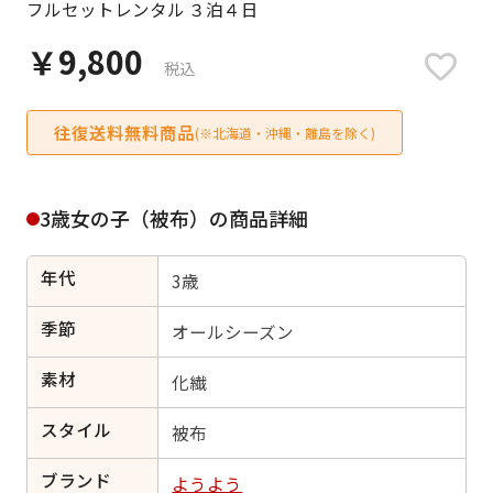
フルセットレンタル ３泊４日
日付をリセット
￥9,800
税込
往復送料無料商品
ご利用される方
(※北海道・沖縄・離島を除く)
ご利用される対象の方を選択してください
3歳女の子（被布）の商品詳細
年代
3歳
女性
男性
女の子
男の子
季節
オールシーズン
素材
化繊
スタイル
キャンセル
検索する
被布
ブランド
ようよう