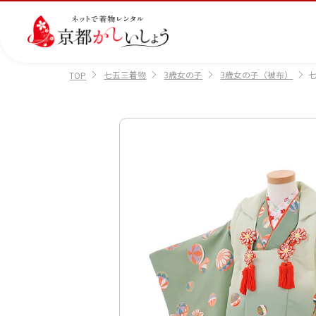
七五三着物
3歳女の子
3歳女の子（被布）
七
TOP
カテゴリから選ぶ
汚
注文情報のご確認
会社案内
あ
レ
掲
損・
ん
ビ
載
破
し
ュ
画
産
七
訪
振
損・
ん
ー
像
着
五
問
袖
クリ
パ
の
に
三
着
ーニ
ッ
書
つ
ング
ク
き
い
につ
に
方
て
いて
つ
に
い
つ
て
い
て