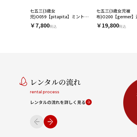
七五三(3歳女
七五三(3歳女児被
児)O059【pitapita】ミントグ
布)O200【germe
リーン パステルブーケ
グリーン
￥7,800
￥19,800
税込
税込
レンタルの流れ
rental process
レンタルの流れを詳しく見る