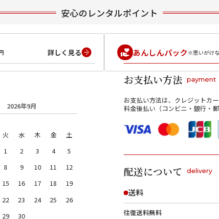
安心のレンタルポイント
あんしんパック
詳しく見る
円
※思いがけ
お支払い方法
payment
お支払い方法は、クレジットカー
2026年9月
料金後払い（コンビニ・銀行・郵
火
水
木
金
土
1
2
3
4
5
8
9
10
11
12
配送について
delivery
15
16
17
18
19
送料
22
23
24
25
26
往復送料無料
29
30