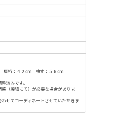
6年10月
2026年11月
水
木
金
土
日
月
火
水
木
金
土
日
1
2
3
1
2
3
4
5
6
7
7
8
9
10
8
9
10
11
12
13
14
6
14
15
16
17
 肩裄：４２cm 袖丈：５６cm
15
16
17
18
19
20
21
13
21
22
23
24
調整済みです。
22
23
24
25
26
27
28
20
調整（腰紐にて）が必要な場合がありま
28
29
30
31
29
30
27
合わせてコーディネートさせていただきま