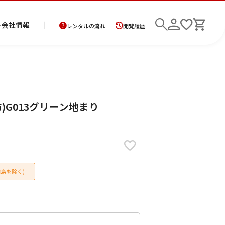
ト
会社情報
レンタルの流れ
閲覧履歴
商
お
レ
レ
初
)G013グリーン地まり
品
支
ン
ン
め
の
払
タ
タ
て
二
花
紋
メ
モ
ご
方
ル
ル
の
部
嫁
服
ン
ー
検索
返
法
ご
ご
方
式
衣
ズ
ニ
却
に
利
利
へ
着
裳
ア
ン
に
つ
用
用
物
ン
グ
つ
い
案
の
サ
島を除く)
い
て
内
流
ン
て
れ
ブ
ル