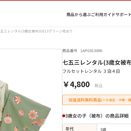
商品から選ぶ
ご利用ガイド
サポー
五三レンタル(3歳女被布)G013グリーン地まり
商品番号
1APG013000
プ
着物
七五
返
特
キーワード検索
七五三レンタル(3歳女被布
ラ
レン
三レ
品・
定
イ
タル
ンタ
交
商
留
色
色
ジュ
女
小
フルセットレンタル ３泊４日
バ
Q&A
ル
換・
取
袖
留
無
ニア
袴
紋
シ
Q&A
キャ
引
袖
地
袴・
￥4,800
ー
ンセ
法
着物
税込
ポ
ルに
に
リ
つい
基
往復送料無料商品
(※北海道・沖縄・離
シ
て
づ
ー
く
表
条件検索
3歳女の子（被布）の商品詳細
示
年代
3歳