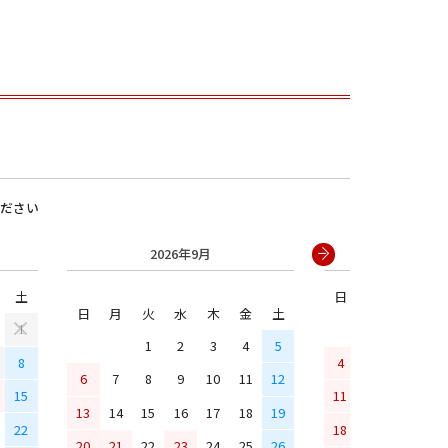
ださい
2026年9月
2026年
男の子
土
日
月
火
水
日
月
火
水
木
金
土
1
1
2
3
4
5
8
4
5
6
7
6
7
8
9
10
11
12
15
11
12
13
14
13
14
15
16
17
18
19
22
18
19
20
21
20
21
22
23
24
25
26