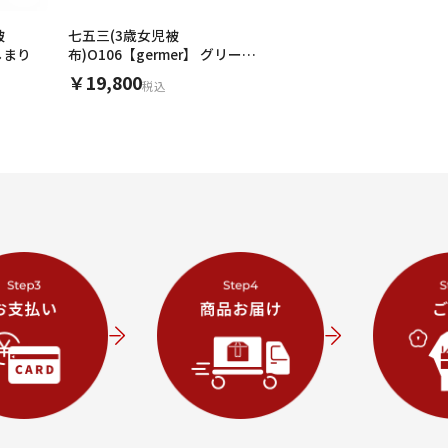
被
七五三(3歳女児被
しまり
布)O106【germer】 グリーン
チューリップ
￥19,800
税込