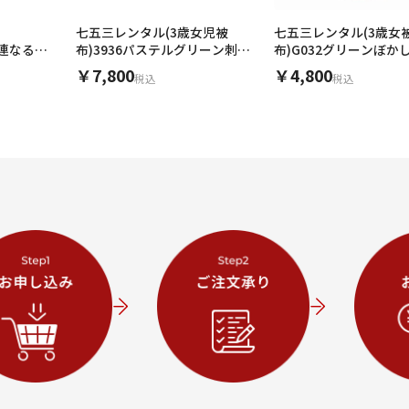
七五三レンタル(3歳女児被
七五三レンタル(3歳女
r】連なる円
布)3936パステルグリーン刺繍
布)G032グリーンぼか
桜xグリーン丸紋
￥7,800
￥4,800
税込
税込