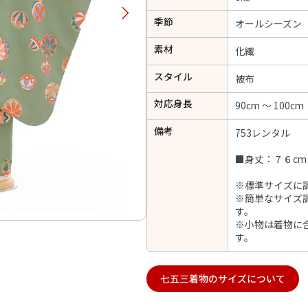
択してください
季節
オールシーズン
素材
化繊
2026年9月
202
スタイル
被布
金
土
日
月
火
日
月
火
水
木
金
土
対応身長
90cm ～ 100cm
1
1
2
3
4
5
4
5
6
備考
7
8
753レンタル
6
7
8
9
10
11
12
14
15
11
12
13
■身丈：７６cm
13
14
15
16
17
18
19
21
22
18
19
20
※標準サイズに
20
21
22
23
24
25
26
※簡単なサイズ
28
29
25
26
27
27
28
29
30
す。
※小物は着物に
す。
日付をリセット
現在選択しているご利用日
七五三着物のサイズについて