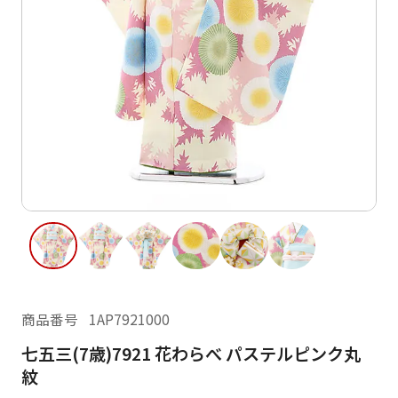
ご利用日
ご利用日を選択してください
レンタルの流れ
2026年8月
閲覧履歴
日
月
火
水
木
金
土
日
月
1
2
3
4
5
6
7
8
6
7
11
12
13
14
15
9
10
13
14
16
17
18
19
20
21
22
20
21
23
24
25
26
27
28
29
27
28
商品番号
1AP7921000
30
31
七五三(7歳)7921 花わらべ パステルピンク丸
現在選択しているご利用日
紋