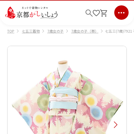
七五三着物
7歳女の子
7歳女の子（帯）
七五三(7歳)79
TOP
ログイン
会員登録
キーワード検索
商品から選ぶ
検索
ご利用ガイド
サポート
条件検索
会社情報