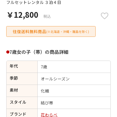
フルセットレンタル ３泊４日
日付をリセット
￥12,800
税込
往復送料無料商品
ご利用される方
(※北海道・沖縄・離島を除く)
ご利用される対象の方を選択してください
7歳女の子（帯）の商品詳細
年代
7歳
女性
男性
女の子
男の子
季節
オールシーズン
素材
化繊
スタイル
キャンセル
検索する
結び帯
ブランド
花わらべ