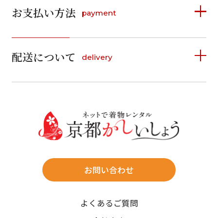
お支払い方法
payment
日
月
火
水
木
金
土
日
月
火
水
木
金
土
1
1
2
3
4
5
詳しく見る
2
3
4
5
6
7
8
6
7
8
9
10
11
12
9
10
11
12
13
14
15
配送について
delivery
お支払い方法は、クレジットカード、代金引換、
13
14
15
16
17
18
19
16
17
18
19
20
21
22
料金後払い（コンビニ・銀行・郵便局）がご利用いただ
20
21
22
23
24
25
26
23
24
25
26
27
28
29
けます。
詳しく見る
27
28
29
30
30
31
送料
店休日
往復送料無料
※北海道・沖縄・離島は往復送料3,300円(送料×個数)
式場やホテルへの直送も承ります。
お問い合わせ
時間指定
よくあるご質問
午前中/14~16時/16~18時/18~20時/19~21時
ご注文の際にご指定ください。