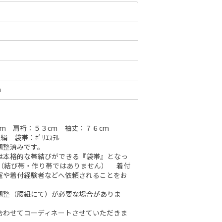
6年10月
2026年11月
水
木
金
土
日
月
火
水
木
金
土
日
1
2
3
1
2
3
4
5
6
7
m
7
8
9
10
8
9
10
11
12
13
14
6
14
15
16
17
15
16
17
18
19
20
21
13
21
22
23
24
m 肩裄：５３cm 袖丈：７６cm
22
23
24
25
26
27
28
20
絹 袋帯：ﾎﾟﾘｴｽﾃﾙ
28
29
30
31
調整済みです。
29
30
27
は本格的な帯結びができる『袋帯』となっ
（結び帯・作り帯ではありません） 着付
室や着付経験者などへ依頼されることをお
調整（腰紐にて）が必要な場合がありま
合わせてコーディネートさせていただきま