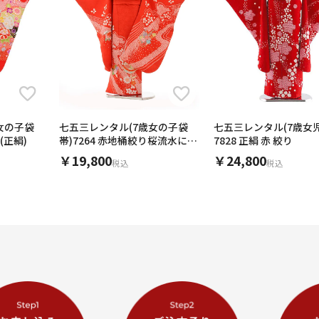
女の子袋
七五三レンタル(7歳女の子袋
七五三レンタル(7歳女
 (正絹)
帯)7264 赤地桶絞り桜流水にま
7828 正絹 赤 絞り
り(正絹)
￥19,800
￥24,800
税込
税込