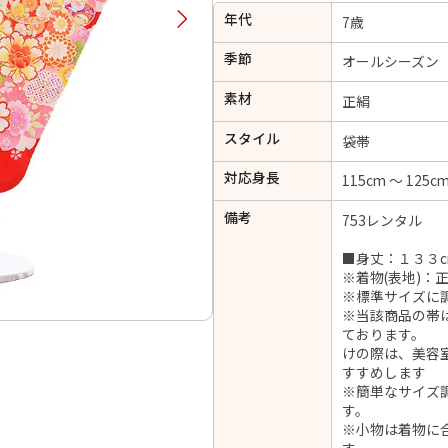
年代
択してください
7歳
季節
オールシーズン
2026年9月
202
素材
正絹
金
土
日
月
火
スタイル
日
月
火
水
木
金
土
袋帯
1
1
2
3
4
5
対応身長
115cm ～ 125c
4
5
6
7
8
6
7
8
9
10
11
12
備考
753レンタル
14
15
11
12
13
13
14
15
16
17
18
19
21
22
18
19
20
■身丈：１３３c
20
21
22
23
24
25
26
※着物(表地)：正
28
29
25
26
27
※標準サイズに
27
28
29
30
※当該商品の帯
ております。 
けの際は、美容
すすめします
※簡単なサイズ
日付をリセット
現在選択しているご利用日
す。
※小物は着物に