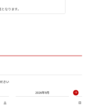
送となります。
男の子
ださい
2026年9月
2026年
土
日
月
火
水