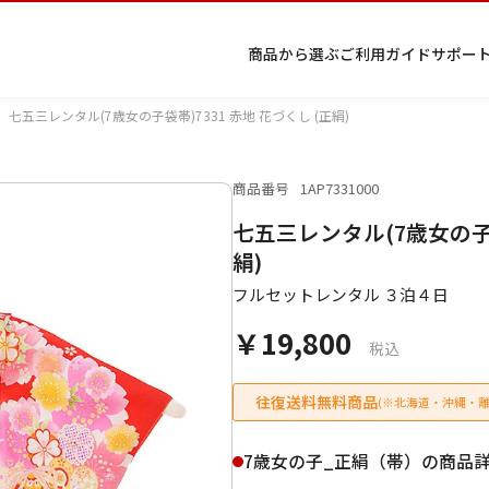
商品から選ぶ
ご利用ガイド
サポー
七五三レンタル(7歳女の子袋帯)7331 赤地 花づくし (正絹)
商品番号
1AP7331000
プ
着物
七五
返
特
キーワード検索
七五三レンタル(7歳女の子袋
ラ
レン
三レ
品・
定
イ
タル
ンタ
交
商
留
色
色
ジュ
女
小
絹)
バ
Q&A
ル
換・
取
袖
留
無
ニア
袴
紋
シ
Q&A
キャ
引
フルセットレンタル ３泊４日
袖
地
袴・
ー
ンセ
法
着物
￥19,800
ポ
ルに
に
税込
リ
つい
基
シ
て
づ
ー
く
往復送料無料商品
(※北海道・沖縄・離
表
条件検索
示
7歳女の子_正絹（帯）の商品