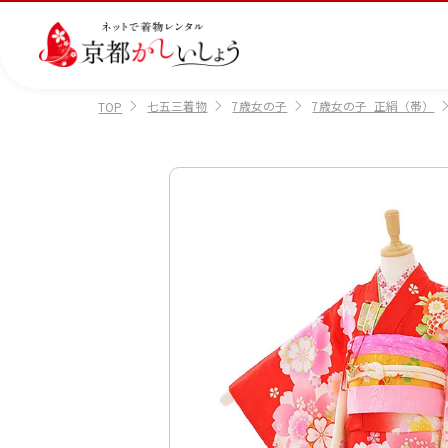
七五三着物
7歳女の子
7歳女の子_正絹（帯）
TOP
カテゴリから選ぶ
汚
注文情報のご確認
会社案内
あ
レ
掲
損・
ん
ビ
載
破
し
ュ
画
産
七
訪
振
損・
ん
ー
像
着
五
問
袖
クリ
パ
の
に
三
着
ーニ
ッ
書
つ
ング
ク
き
い
につ
に
方
て
いて
つ
に
い
つ
て
い
て