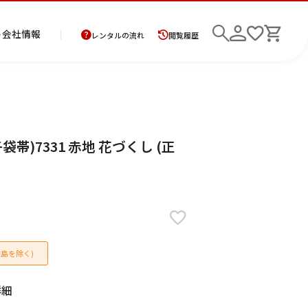
ト
会社情報
レンタルの流れ
閲覧履歴
商
お
レ
レ
初
帯)7331 赤地 花づくし (正
品
支
ン
ン
め
の
払
タ
タ
て
二
花
紋
メ
モ
ご
方
ル
ル
の
部
嫁
服
ン
ー
検索
返
法
ご
ご
方
式
衣
ズ
ニ
却
に
利
利
へ
着
裳
ア
ン
に
つ
用
用
物
ン
グ
つ
い
案
の
サ
い
て
内
流
ン
て
れ
ブ
島を除く)
ル
詳細