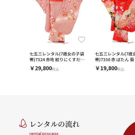
七五三レンタル(7歳女の子袋
七五三レンタル(7歳
帯)7324 赤地 絞りにくすだま
帯)7330 赤 ぼたん 菊
(正絹)
￥29,800
￥19,800
税込
税込
レンタルの流れ
rental process