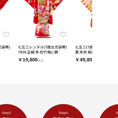
児袋帯)
七五三レンタル(7歳女児袋帯)
七五三(7歳女児袋帯)7658
7836 正絹 赤 松竹梅に鶴
寛 朱赤 絵霞 御所車
￥19,800
￥49,800
税込
税込