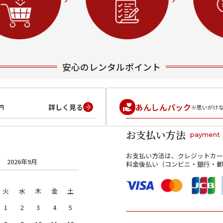
安心のレンタルポイント
あんしんパック
詳しく見る
円
※思いがけ
お支払い方法
payment
お支払い方法は、クレジットカー
2026年9月
料金後払い（コンビニ・銀行・郵
火
水
木
金
土
1
2
3
4
5