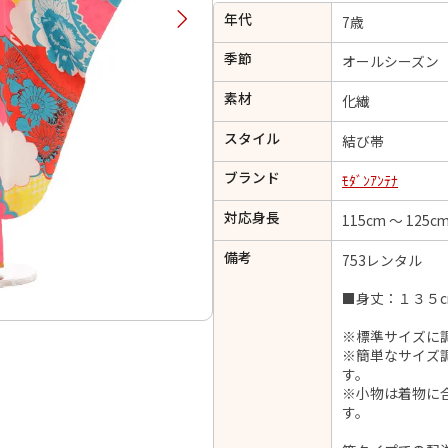
年代
択してください
7歳
季節
オールシーズン
2026年9月
202
素材
化繊
金
土
日
月
火
スタイル
日
月
火
水
木
金
土
結び帯
1
1
2
3
4
5
ブランド
ﾓﾀﾞﾝｱﾝﾃﾅ
4
5
6
7
8
6
7
8
9
10
11
12
対応身長
115cm ～ 125c
14
15
11
12
13
13
14
15
16
17
18
19
21
22
18
19
20
備考
753レンタル
20
21
22
23
24
25
26
28
29
25
26
27
■身丈：１３５c
27
28
29
30
※標準サイズに
※簡単なサイズ
す。
※小物は着物に
日付をリセット
現在選択しているご利用日
す。