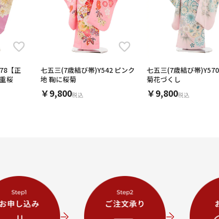
78【正
七五三(7歳結び帯)Y542 ピンク
七五三(7歳結び帯)Y57
八重桜
地 鞠に桜菊
菊花づくし
￥9,800
￥9,800
税込
税込