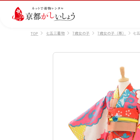
七五三着物
7歳女の子
7歳女の子（帯）
七五
TOP
カテゴリから選ぶ
汚
注文情報のご確認
会社案内
あ
レ
掲
損・
ん
ビ
載
破
し
ュ
画
産
七
訪
振
損・
ん
ー
像
着
五
問
袖
クリ
パ
の
に
三
着
ーニ
ッ
書
つ
ング
ク
き
い
につ
に
方
て
いて
つ
に
い
つ
て
い
て