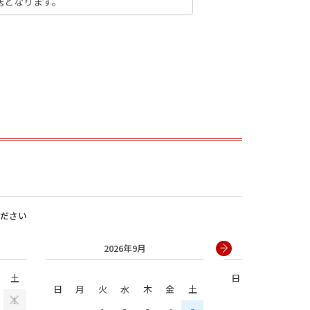
送となります。
男の子
ださい
2026年9月
2026年
土
日
月
火
水
日
月
火
水
木
金
土
1