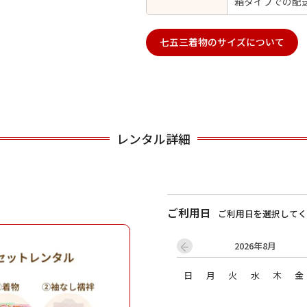
箱タイプでの配
七五三着物のサイズについて
用される対象の方を選択してください
レンタル詳細
男性
女の子
ご利用日
ご利用日を選択してく
2026年8月
キャンセル
検索する
日
月
火
水
木
金