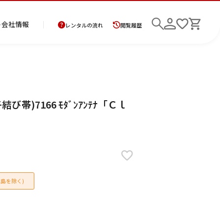
ト
会社情報
レンタルの流れ
閲覧履歴
商
お
レ
レ
初
帯)7166 ﾓﾀﾞﾝｱﾝﾃﾅ「Ｃｌ
品
支
ン
ン
め
の
払
タ
タ
て
二
花
紋
メ
モ
ご
方
ル
ル
の
部
嫁
服
ン
ー
検索
返
法
ご
ご
方
式
衣
ズ
ニ
却
に
利
利
へ
着
裳
ア
ン
に
つ
用
用
物
ン
グ
つ
い
案
の
サ
い
て
内
流
ン
て
れ
ブ
島を除く)
ル