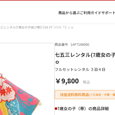
商品から選ぶ
ご利用ガイド
サポー
三レンタル(7歳女の子結び帯)7166 ﾓﾀﾞﾝｱﾝﾃﾅ「Ｃｌｏ
商品番号
1AP7166000
プ
着物
七五
返
特
キーワード検索
七五三レンタル(7歳女の子結び
ラ
レン
三レ
品・
定
イ
タル
ンタ
交
商
留
色
色
ジュ
女
小
ｏ
バ
Q&A
ル
換・
取
袖
留
無
ニア
袴
紋
シ
Q&A
キャ
引
フルセットレンタル ３泊４日
袖
地
袴・
ー
ンセ
法
着物
￥9,800
ポ
ルに
に
税込
リ
つい
基
シ
て
づ
ー
く
往復送料無料商品
(※北海道・沖縄・離
表
条件検索
示
7歳女の子（帯）の商品詳細