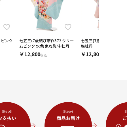
0 ピンク
七五三(7歳結び帯)Y572 クリー
七五三(7歳結び帯)Y567 
ムピンク 水色 束ね熨斗 牡丹
梅牡丹
￥12,800
￥12,800
税込
税込