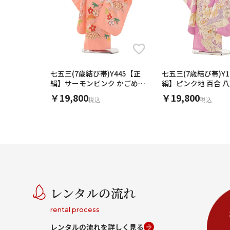
七五三(7歳結び帯)Y445【正
七五三(7歳結び帯)Y1
絹】サーモンピンク かごめに
絹】ピンク地 百合 
松竹梅
￥19,800
￥19,800
税込
税込
レンタルの流れ
rental process
レンタルの流れを詳しく見る