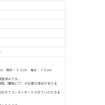
6年10月
2026年11月
水
木
金
土
日
月
火
水
木
金
土
日
1
2
3
1
2
3
4
5
6
7
7
8
9
10
8
9
10
11
12
13
14
6
m
14
15
16
17
15
16
17
18
19
20
21
13
21
22
23
24
22
23
24
25
26
27
28
20
28
29
30
31
m 肩裄：５３cm 袖丈：７５cm
29
30
27
調整済みです。
調整（腰紐にて）が必要な場合がありま
合わせてコーディネートさせていただきま