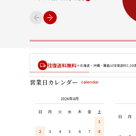
往復送料無料
※北海道・沖縄・離島は往復送料3,300
営業日カレンダー
calendar
2026年8月
日
月
火
水
木
金
土
日
月
1
2
3
4
5
6
7
8