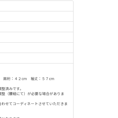
6年10月
2026年11月
水
木
金
土
日
月
火
水
木
金
土
日
1
2
3
1
2
3
4
5
6
7
7
8
9
10
8
9
10
11
12
13
14
6
14
15
16
17
15
16
17
18
19
20
21
13
21
22
23
24
22
23
24
25
26
27
28
20
28
29
30
31
 肩裄：４２cm 袖丈：５７cm
29
30
27
調整済みです。
調整（腰紐にて）が必要な場合がありま
合わせてコーディネートさせていただきま