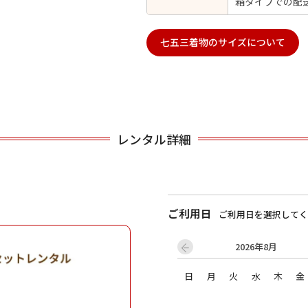
箱タイプでの配
七五三着物のサイズについて
用される対象の方を選択してください
レンタル詳細
男性
女の子
ご利用日
ご利用日を選択してく
2026年8月
キャンセル
検索する
日
月
火
水
木
金