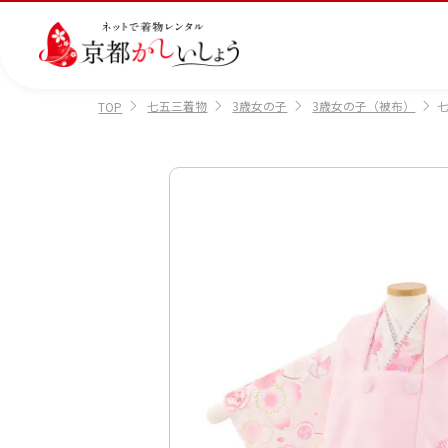
七五三着物
3歳女の子
3歳女の子（被布）
七
TOP
カテゴリから選ぶ
汚
注文情報のご確認
会社案内
あ
レ
掲
損・
ん
ビ
載
破
し
ュ
画
産
七
訪
振
損・
ん
ー
像
着
五
問
袖
クリ
パ
の
に
三
着
ーニ
ッ
書
つ
ング
ク
き
い
につ
に
方
て
いて
つ
に
い
つ
て
い
て