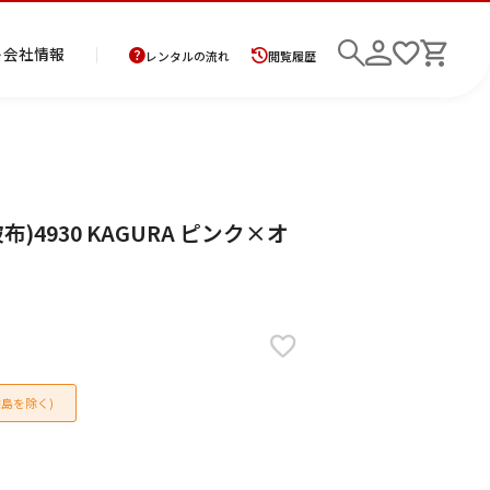
ト
会社情報
レンタルの流れ
閲覧履歴
商
お
レ
レ
初
4930 KAGURA ピンク×オ
品
支
ン
ン
め
の
払
タ
タ
て
二
花
紋
メ
モ
ご
方
ル
ル
の
部
嫁
服
ン
ー
検索
返
法
ご
ご
方
式
衣
ズ
ニ
却
に
利
利
へ
着
裳
ア
ン
に
つ
用
用
物
ン
グ
つ
い
案
の
サ
い
て
内
流
ン
て
れ
ブ
島を除く)
ル