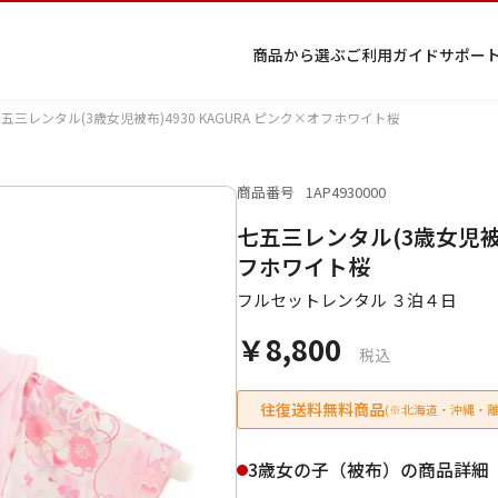
商品から選ぶ
ご利用ガイド
サポー
五三レンタル(3歳女児被布)4930 KAGURA ピンク×オフホワイト桜
商品番号
1AP4930000
プ
着物
七五
返
特
キーワード検索
七五三レンタル(3歳女児被布)
ラ
レン
三レ
品・
定
イ
タル
ンタ
交
商
留
色
色
ジュ
女
小
フホワイト桜
バ
Q&A
ル
換・
取
袖
留
無
ニア
袴
紋
シ
Q&A
キャ
引
フルセットレンタル ３泊４日
袖
地
袴・
ー
ンセ
法
着物
￥8,800
ポ
ルに
に
税込
リ
つい
基
シ
て
づ
ー
く
往復送料無料商品
(※北海道・沖縄・離
表
条件検索
示
3歳女の子（被布）の商品詳細