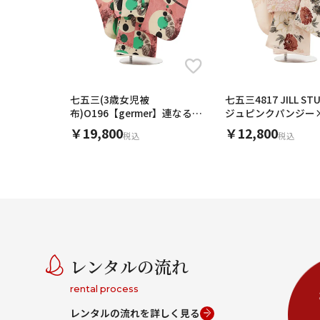
七五三(3歳女児被
七五三4817 JILL ST
布)O196【germer】連なる円
ジュピンクパンジー
ピンク
花
￥19,800
￥12,800
税込
税込
レンタルの流れ
rental process
レンタルの流れを詳しく見る