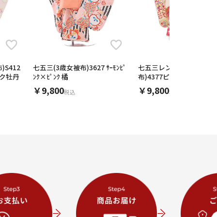
S412
七五三(3歳女被布)3627 ｻｰﾓﾝﾋﾟ
七五三レンタル(3歳女児
ピンク牡丹
ﾝｸ×ﾋﾟﾝｸ 橘
布)4377ピンク刺繍薬玉x
ク鞠梅
￥9,800
￥9,800
税込
税込