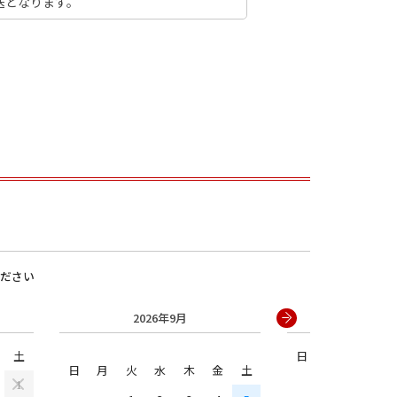
送となります。
男の子
ださい
2026年9月
2026年
土
日
月
火
水
日
月
火
水
木
金
土
1