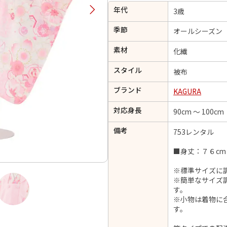
年代
択してください
3歳
季節
オールシーズン
2026年9月
202
素材
化繊
金
土
日
月
火
スタイル
日
月
火
水
木
金
土
被布
1
1
2
3
4
5
ブランド
KAGURA
4
5
6
7
8
6
7
8
9
10
11
12
対応身長
90cm ～ 100cm
14
15
11
12
13
13
14
15
16
17
18
19
21
22
18
19
20
備考
753レンタル
20
21
22
23
24
25
26
28
29
25
26
27
■身丈：７６cm
27
28
29
30
※標準サイズに
※簡単なサイズ
す。
※小物は着物に
日付をリセット
現在選択しているご利用日
す。