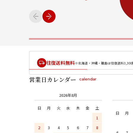
往復送料無料
※北海道・沖縄・離島は往復送料3,300
営業日カレンダー
calendar
2026年8月
日
月
火
水
木
金
土
日
月
1
2
3
4
5
6
7
8
6
7