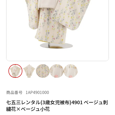
ご利用日
ご利用日を選択してください
レンタルの流れ
2026年8月
閲覧履歴
日
月
火
水
木
金
土
日
月
1
2
3
4
5
6
7
8
6
7
11
12
13
14
15
9
10
13
14
16
17
18
19
20
21
22
20
21
23
24
25
26
27
28
29
27
28
商品番号
1AP4901000
30
31
七五三レンタル(3歳女児被布)4901 ベージュ刺
現在選択しているご利用日
繍花×ベージュ小花