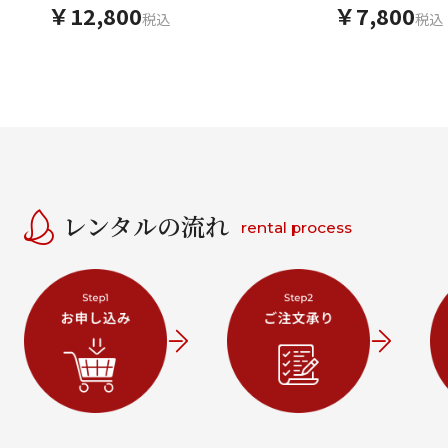
ュ洋花
￥12,800
￥7,800
税込
税込
レンタルの流れ
rental process