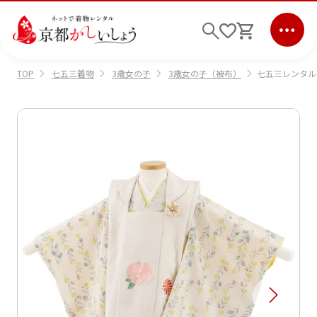
七五三着物
3歳女の子
3歳女の子（被布）
七五三レンタル(
TOP
ログイン
会員登録
キーワード検索
商品から選ぶ
検索
ご利用ガイド
サポート
条件検索
会社情報