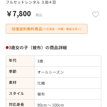
フルセットレンタル ３泊４日
日付をリセット
￥7,800
税込
往復送料無料商品
ご利用される方
(※北海道・沖縄・離島を除く)
ご利用される対象の方を選択してください
3歳女の子（被布）の商品詳細
年代
3歳
女性
男性
女の子
男の子
季節
オールシーズン
素材
化繊
スタイル
キャンセル
検索する
被布
対応身長
90cm ～ 100cm