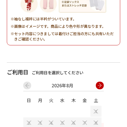
袖なし襦袢には半衿がついています。
画像はイメージです。商品により色や形が異なります。
セット内容につきましては着付けご担当の方にも共有いただ
きご確認ください。
ご利用日
ご利用日を選択してください
2026年8月
日
月
火
水
木
金
土
日
月
1
2
3
4
5
6
7
8