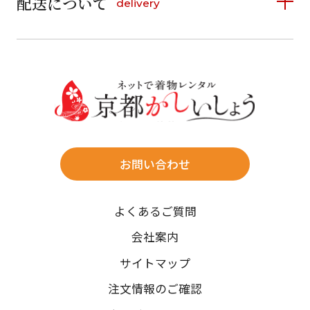
配送について
delivery
お支払い方法は、クレジットカード、代金引換、
13
14
15
16
17
18
19
16
17
18
19
20
21
22
料金後払い（コンビニ・銀行・郵便局）がご利用いただ
20
21
22
23
24
25
26
23
24
25
26
27
28
29
けます。
詳しく見る
27
28
29
30
30
31
送料
店休日
往復送料無料
※北海道・沖縄・離島は往復送料3,300円(送料×個数)
式場やホテルへの直送も承ります。
お問い合わせ
時間指定
よくあるご質問
午前中/14~16時/16~18時/18~20時/19~21時
ご注文の際にご指定ください。
会社案内
※天候や、交通事情によりご希望のお届け日・お届け時間に添
サイトマップ
えない場合もございますのでご了承ください。
注文情報のご確認