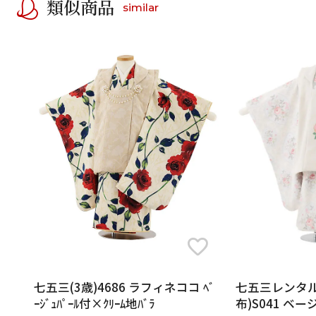
類似商品
similar
七五三(3歳)4686 ラフィネココ ﾍﾞ
七五三レンタル
ｰｼﾞｭﾊﾟｰﾙ付×ｸﾘｰﾑ地ﾊﾞﾗ
布)S041 ベ