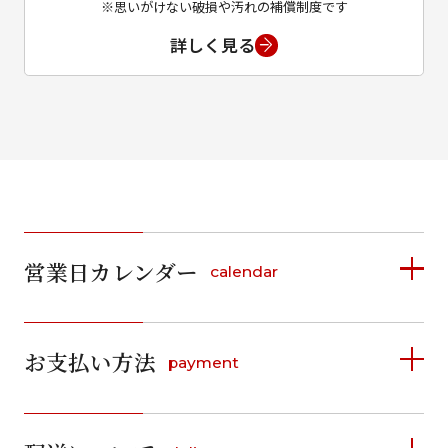
※思いがけない破損や汚れの補償制度です
詳しく見る
営業日カレンダー
calendar
2026年8月
2026年9月
お支払い方法
payment
日
月
火
水
木
金
土
日
月
火
水
木
金
土
1
1
2
3
4
5
詳しく見る
2
3
4
5
6
7
8
6
7
8
9
10
11
12
9
10
11
12
13
14
15