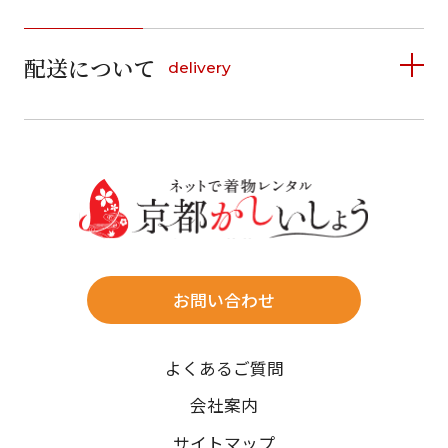
1
1
2
3
4
5
詳しく見る
2
3
4
5
6
7
8
6
7
8
9
10
11
12
9
10
11
12
13
14
15
配送について
delivery
お支払い方法は、クレジットカード、代金引換、
13
14
15
16
17
18
19
16
17
18
19
20
21
22
料金後払い（コンビニ・銀行・郵便局）がご利用いただ
20
21
22
23
24
25
26
23
24
25
26
27
28
29
けます。
詳しく見る
27
28
29
30
30
31
送料
店休日
往復送料無料
※北海道・沖縄・離島は往復送料3,300円(送料×個数)
式場やホテルへの直送も承ります。
お問い合わせ
時間指定
よくあるご質問
午前中/14~16時/16~18時/18~20時/19~21時
ご注文の際にご指定ください。
会社案内
※天候や、交通事情によりご希望のお届け日・お届け時間に添
サイトマップ