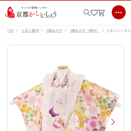
七五三着物
3歳女の子
3歳女の子（被布）
七五三レンタル(
TOP
ログイン
会員登録
キーワード検索
商品から選ぶ
検索
ご利用ガイド
サポート
条件検索
会社情報