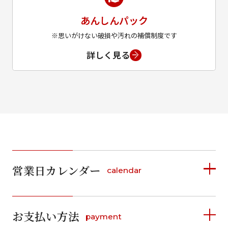
あんしんパック
※思いがけない破損や汚れの補償制度です
詳しく見る
営業日カレンダー
calendar
2026年8月
2026年9月
お支払い方法
payment
日
月
火
水
木
金
土
日
月
火
水
木
金
土