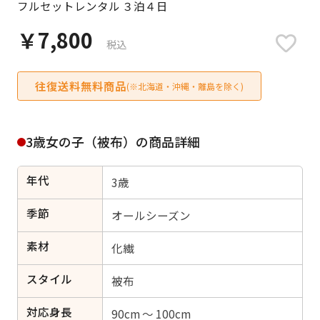
フルセットレンタル ３泊４日
日付をリセット
￥7,800
税込
往復送料無料商品
ご利用される方
(※北海道・沖縄・離島を除く)
ご利用される対象の方を選択してください
3歳女の子（被布）の商品詳細
年代
3歳
女性
男性
女の子
男の子
季節
オールシーズン
素材
化繊
スタイル
キャンセル
検索する
被布
対応身長
90cm ～ 100cm