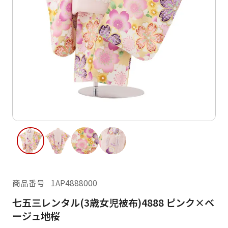
ご利用日
ご利用日を選択してください
レンタルの流れ
2026年8月
閲覧履歴
日
月
火
水
木
金
土
日
月
1
2
3
4
5
6
7
8
6
7
13
14
15
9
10
11
12
13
14
16
17
18
19
20
21
22
20
21
23
24
25
26
27
28
29
27
28
商品番号
1AP4888000
30
31
七五三レンタル(3歳女児被布)4888 ピンク×ベ
現在選択しているご利用日
ージュ地桜