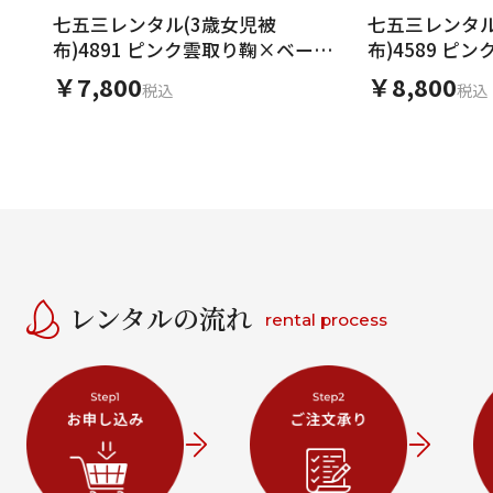
七五三レンタル(3歳女児被
七五三レンタル
布)4891 ピンク雲取り鞠×ベージ
布)4589 ピ
ュ地桜
￥7,800
￥8,800
税込
税込
レンタルの流れ
rental process