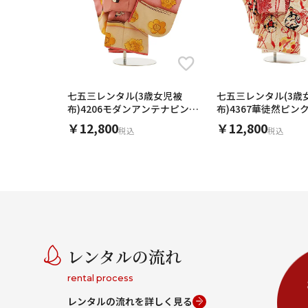
七五三レンタル(3歳女児被
七五三レンタル(3歳
布)4206モダンアンテナピンク
布)4367華徒然ピン
梅x桃花色梅鶴
ム花薬玉
￥12,800
￥12,800
税込
税込
レンタルの流れ
rental process
レンタルの流れを詳しく見る