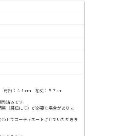
6年10月
2026年11月
水
木
金
土
日
月
火
水
木
金
土
日
1
2
3
1
2
3
4
5
6
7
7
8
9
10
8
9
10
11
12
13
14
6
14
15
16
17
15
16
17
18
19
20
21
13
21
22
23
24
22
23
24
25
26
27
28
20
28
29
30
31
 肩裄：４１cm 袖丈：５７cm
29
30
27
調整済みです。
調整（腰紐にて）が必要な場合がありま
合わせてコーディネートさせていただきま