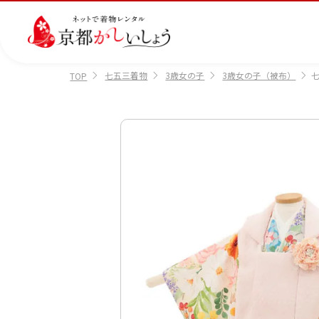
七五三着物
3歳女の子
3歳女の子（被布）
七
TOP
カテゴリから選ぶ
汚
注文情報のご確認
会社案内
あ
レ
掲
損・
ん
ビ
載
破
し
ュ
画
産
七
訪
振
損・
ん
ー
像
着
五
問
袖
クリ
パ
の
に
三
着
ーニ
ッ
書
つ
ング
ク
き
い
につ
に
方
て
いて
つ
に
い
つ
て
い
て