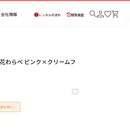
ト
会社情報
レンタルの流れ
閲覧履歴
商
お
レ
レ
初
5 花わらべ ピンク×クリームフ
品
支
ン
ン
め
の
払
タ
タ
て
二
花
紋
メ
モ
ご
方
ル
ル
の
部
嫁
服
ン
ー
検索
返
法
ご
ご
方
式
衣
ズ
ニ
却
に
利
利
へ
着
裳
ア
ン
に
つ
用
用
物
ン
グ
つ
い
案
の
サ
い
て
内
流
ン
て
れ
ブ
島を除く)
ル