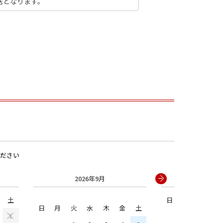
送となります。
男の子
ださい
2026年9月
2026年
土
日
月
火
水
日
月
火
水
木
金
土
1