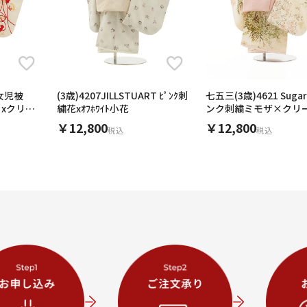
女児被
(3歳)4207JILLSTUART ﾋﾟﾝｸ刺
七五三(3歳)4621 Sugar 
クxクリー
繍花xｵﾌﾎﾜｲﾄ小花
ンク刺繍ミモザ×クリ
モザ
￥12,800
￥12,800
税込
税込