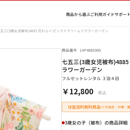
商品から選ぶ
ご利用ガイド
サポー
五三(3歳女児被布)4885 花わらべ ピンク×クリームフラワーガーデン
商品番号
1AP4885000
プ
着物
七五
返
特
キーワード検索
七五三(3歳女児被布)488
ラ
レン
三レ
品・
定
イ
タル
ンタ
交
商
留
色
色
ジュ
女
小
ラワーガーデン
バ
Q&A
ル
換・
取
袖
留
無
ニア
袴
紋
シ
Q&A
キャ
引
フルセットレンタル ３泊４日
袖
地
袴・
ー
ンセ
法
着物
￥12,800
ポ
ルに
に
税込
リ
つい
基
シ
て
づ
ー
く
往復送料無料商品
(※北海道・沖縄・離
表
条件検索
示
3歳女の子（被布）の商品詳細