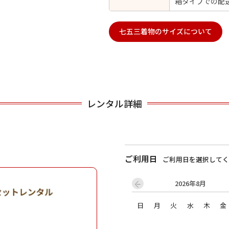
箱タイプでの配
七五三着物のサイズについて
用される対象の方を選択してください
レンタル詳細
男性
女の子
ご利用日
ご利用日を選択してく
2026年8月
キャンセル
検索する
日
月
火
水
木
金