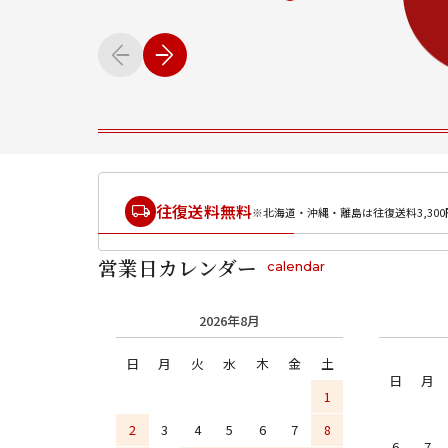
往復送料無料
※北海道・沖縄・離島は往復送料3,300
営業日カレンダー
calendar
2026年8月
日
月
火
水
木
金
土
日
月
1
2
3
4
5
6
7
8
6
7