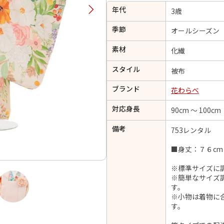
年代
択してください
3歳
季節
オールシーズン
2026年9月
202
素材
化繊
金
土
日
月
火
スタイル
日
月
火
水
木
金
土
被布
1
1
2
3
4
5
ブランド
花わらべ
4
5
6
7
8
6
7
8
9
10
11
12
対応身長
90cm ～ 100cm
14
15
11
12
13
13
14
15
16
17
18
19
21
22
18
19
20
備考
753レンタル
20
21
22
23
24
25
26
28
29
25
26
27
■身丈：７６cm
27
28
29
30
※標準サイズに
※簡単なサイズ
す。
※小物は着物に
日付をリセット
現在選択しているご利用日
す。