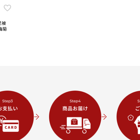
児被
梅菊