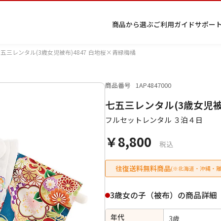
商品から選ぶ
ご利用ガイド
サポー
五三レンタル(3歳女児被布)4847 白地桜×青緑梅橘
商品番号
1AP4847000
プ
着物
七五
返
特
キーワード検索
七五三レンタル(3歳女児被
ラ
レン
三レ
品・
定
イ
タル
ンタ
交
商
留
色
色
ジュ
女
小
フルセットレンタル ３泊４日
バ
Q&A
ル
換・
取
袖
留
無
ニア
袴
紋
シ
Q&A
キャ
引
袖
地
袴・
￥8,800
ー
ンセ
法
着物
税込
ポ
ルに
に
リ
つい
基
往復送料無料商品
(※北海道・沖縄・離
シ
て
づ
ー
く
表
条件検索
3歳女の子（被布）の商品詳細
示
年代
3歳