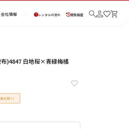
ト
会社情報
レンタルの流れ
閲覧履歴
商
お
レ
レ
初
布)4847 白地桜×青緑梅橘
品
支
ン
ン
め
の
払
タ
タ
て
二
花
紋
メ
モ
ご
方
ル
ル
の
部
嫁
服
ン
ー
検索
返
法
ご
ご
方
式
衣
ズ
ニ
却
に
利
利
へ
着
裳
ア
ン
に
つ
用
用
物
ン
グ
つ
い
案
の
サ
島を除く)
い
て
内
流
ン
て
れ
ブ
ル