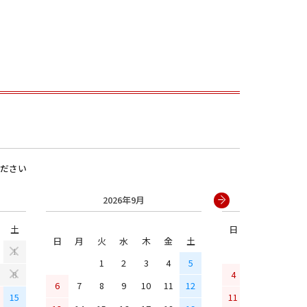
ださい
男の子
2026年9月
2026年
土
日
月
火
水
日
月
火
水
木
金
土
1
1
2
3
4
5
4
5
6
7
8
6
7
8
9
10
11
12
15
11
12
13
14