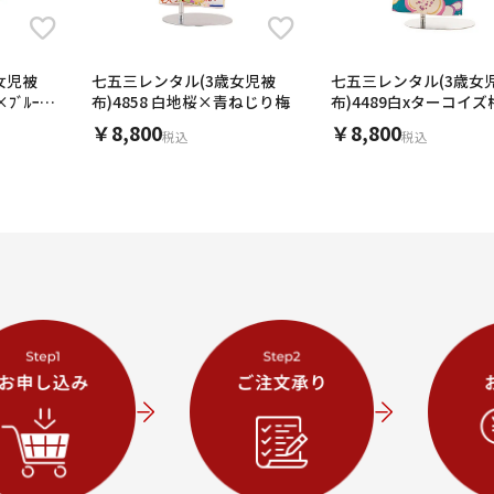
女児被
七五三レンタル(3歳女児被
七五三レンタル(3歳女
×ﾌﾞﾙｰ地
布)4858 白地桜×青ねじり梅
布)4489白xターコイズ
￥8,800
￥8,800
税込
税込