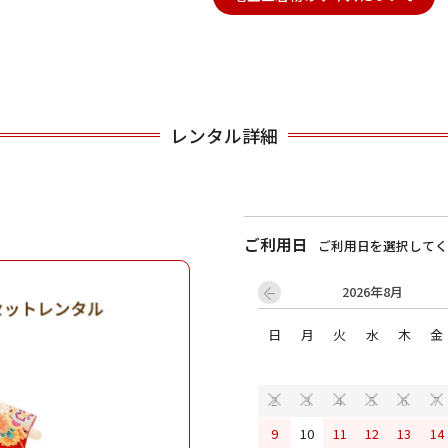
用される対象の方を選択してください
レンタル詳細
ご利用日
ご利用日を選択してく
男性
女の子
2026年8月
日
月
火
水
木
金
キャンセル
検索する
2
3
4
5
6
7
9
10
11
12
13
14