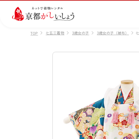
七五三着物
3歳女の子
3歳女の子（被布）
七
TOP
カテゴリから選ぶ
汚
注文情報のご確認
会社案内
あ
レ
掲
損・
ん
ビ
載
破
し
ュ
画
産
七
訪
振
損・
ん
ー
像
着
五
問
袖
クリ
パ
の
に
三
着
ーニ
ッ
書
つ
ング
ク
き
い
につ
に
方
て
いて
つ
に
い
つ
て
い
て