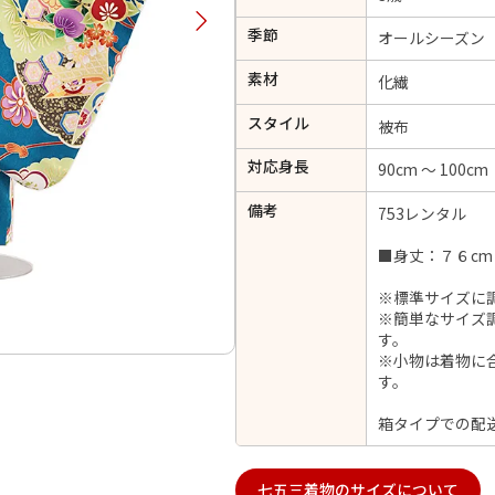
択してください
季節
オールシーズン
素材
化繊
2026年9月
202
スタイル
被布
金
土
日
月
火
日
月
火
水
木
金
土
対応身長
90cm ～ 100cm
1
1
2
3
4
5
4
5
6
備考
7
8
753レンタル
6
7
8
9
10
11
12
14
15
11
12
13
■身丈：７６cm
13
14
15
16
17
18
19
21
22
18
19
20
※標準サイズに
20
21
22
23
24
25
26
※簡単なサイズ
28
29
25
26
27
27
28
29
30
す。
※小物は着物に
す。
箱タイプでの配
日付をリセット
現在選択しているご利用日
七五三着物のサイズについて