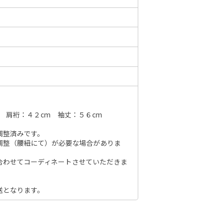
6年10月
2026年11月
水
木
金
土
日
月
火
水
木
金
土
日
1
2
3
1
2
3
4
5
6
7
7
8
9
10
8
9
10
11
12
13
14
6
14
15
16
17
 肩裄：４２cm 袖丈：５６cm
15
16
17
18
19
20
21
13
21
22
23
24
調整済みです。
22
23
24
25
26
27
28
20
調整（腰紐にて）が必要な場合がありま
28
29
30
31
29
30
27
合わせてコーディネートさせていただきま
送となります。