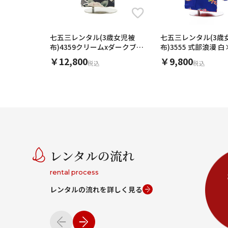
七五三レンタル(3歳女児被
七五三レンタル(3歳
布)4359クリームxダークブル
布)3555 式部浪漫 白
ーグレー花
花まり
￥12,800
￥9,800
税込
税込
レンタルの流れ
rental process
レンタルの流れを詳しく見る