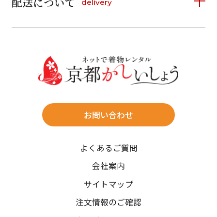
配送について
delivery
お支払い方法は、クレジットカード、代金引換、
13
14
15
16
17
18
19
16
17
18
19
20
21
22
料金後払い（コンビニ・銀行・郵便局）がご利用いただ
20
21
22
23
24
25
26
23
24
25
26
27
28
29
けます。
詳しく見る
27
28
29
30
30
31
送料
店休日
往復送料無料
※北海道・沖縄・離島は往復送料3,300円(送料×個数)
式場やホテルへの直送も承ります。
お問い合わせ
時間指定
よくあるご質問
午前中/14~16時/16~18時/18~20時/19~21時
ご注文の際にご指定ください。
会社案内
※天候や、交通事情によりご希望のお届け日・お届け時間に添
サイトマップ
えない場合もございますのでご了承ください。
注文情報のご確認