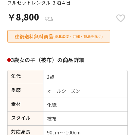
フルセットレンタル ３泊４日
日付をリセット
￥8,800
税込
往復送料無料商品
ご利用される方
(※北海道・沖縄・離島を除く)
ご利用される対象の方を選択してください
3歳女の子（被布）の商品詳細
年代
3歳
女性
男性
女の子
男の子
季節
オールシーズン
素材
化繊
スタイル
キャンセル
検索する
被布
対応身長
90cm ～ 100cm