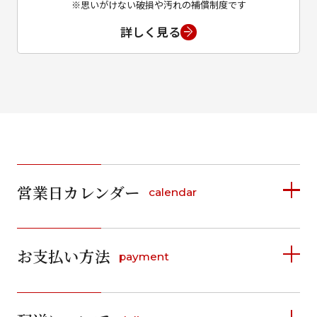
※思いがけない破損や汚れの補償制度です
詳しく見る
営業日カレンダー
calendar
2026年8月
2026年9月
お支払い方法
payment
日
月
火
水
木
金
土
日
月
火
水
木
金
土
1
1
2
3
4
5
詳しく見る
2
3
4
5
6
7
8
6
7
8
9
10
11
12
9
10
11
12
13
14
15