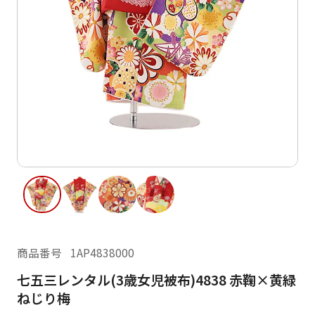
ご利用日
ご利用日を選択してください
レンタルの流れ
2026年8月
閲覧履歴
日
月
火
水
木
金
土
日
月
1
2
3
4
5
6
7
8
6
7
10
11
12
13
14
15
9
13
14
16
17
18
19
20
21
22
20
21
23
24
25
26
27
28
29
27
28
商品番号
1AP4838000
30
31
七五三レンタル(3歳女児被布)4838 赤鞠×黄緑
現在選択しているご利用日
ねじり梅