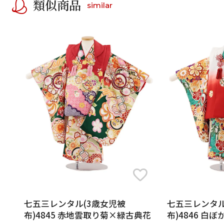
類似商品
similar
七五三レンタル(3歳女児被
七五三レンタル
布)4845 赤地雲取り菊×緑古典花
布)4846 白