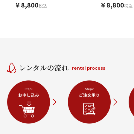
じり梅
￥8,800
￥8,800
税込
税込
レンタルの流れ
rental process