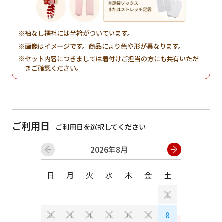
袖なし襦袢には半衿がついています。
画像はイメージです。商品により色や形が異なります。
セット内容につきましては着付けご担当の方にも共有いただ
きご確認ください。
ご利用日
ご利用日を選択してください
2026年8月
日
月
火
水
木
金
土
日
月
1
8
2
3
4
5
6
7