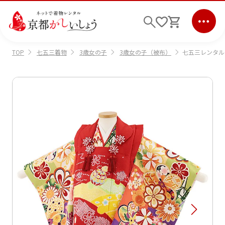
七五三着物
3歳女の子
3歳女の子（被布）
七五三レンタル(
TOP
ログイン
会員登録
キーワード検索
商品から選ぶ
検索
ご利用ガイド
サポート
条件検索
会社情報