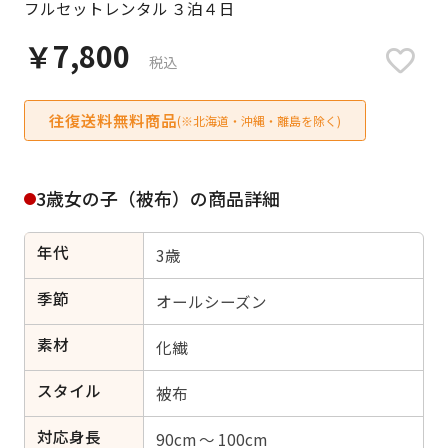
フルセットレンタル ３泊４日
日付をリセット
￥7,800
税込
往復送料無料商品
ご利用される方
(※北海道・沖縄・離島を除く)
ご利用される対象の方を選択してください
3歳女の子（被布）の商品詳細
年代
3歳
女性
男性
女の子
男の子
季節
オールシーズン
素材
化繊
スタイル
キャンセル
検索する
被布
対応身長
90cm ～ 100cm