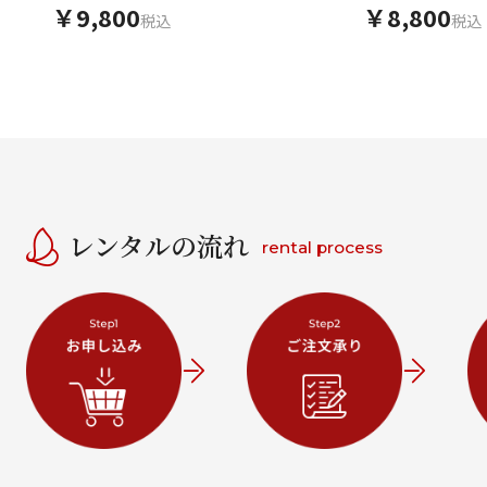
ンクベージュ小花
ねじり梅菊
￥9,800
￥8,800
税込
税込
レンタルの流れ
rental process