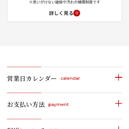
※思いがけない破損や汚れの補償制度です
詳しく見る
営業日カレンダー
calendar
2026年8月
2026年9月
お支払い方法
payment
日
月
火
水
木
金
土
日
月
火
水
木
金
土
1
1
2
3
4
5
詳しく見る
2
3
4
5
6
7
8
6
7
8
9
10
11
12
9
10
11
12
13
14
15