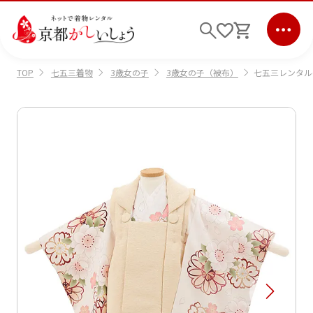
七五三着物
3歳女の子
3歳女の子（被布）
七五三レンタル
TOP
ログイン
会員登録
キーワード検索
商品から選ぶ
検索
ご利用ガイド
サポート
条件検索
会社情報