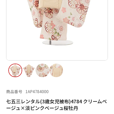
ご利用日
ご利用日を選択してください
レンタルの流れ
2026年8月
閲覧履歴
日
月
火
水
木
金
土
日
月
1
2
3
4
5
6
7
8
6
7
14
15
9
10
11
12
13
13
14
16
17
18
19
20
21
22
20
21
23
24
25
26
27
28
29
27
28
商品番号
1AP4784000
30
31
七五三レンタル(3歳女児被布)4784 クリームベ
現在選択しているご利用日
ージュ×淡ピンクベージュ桜牡丹