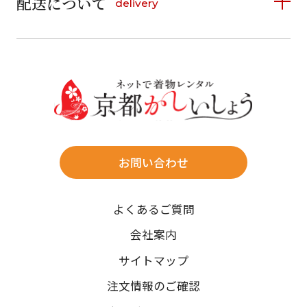
配送について
delivery
お支払い方法は、クレジットカード、代金引換、
13
14
15
16
17
18
19
16
17
18
19
20
21
22
料金後払い（コンビニ・銀行・郵便局）がご利用いただ
20
21
22
23
24
25
26
23
24
25
26
27
28
29
けます。
詳しく見る
27
28
29
30
30
31
送料
店休日
往復送料無料
※北海道・沖縄・離島は往復送料3,300円(送料×個数)
式場やホテルへの直送も承ります。
お問い合わせ
時間指定
よくあるご質問
午前中/14~16時/16~18時/18~20時/19~21時
ご注文の際にご指定ください。
会社案内
※天候や、交通事情によりご希望のお届け日・お届け時間に添
サイトマップ
えない場合もございますのでご了承ください。
注文情報のご確認