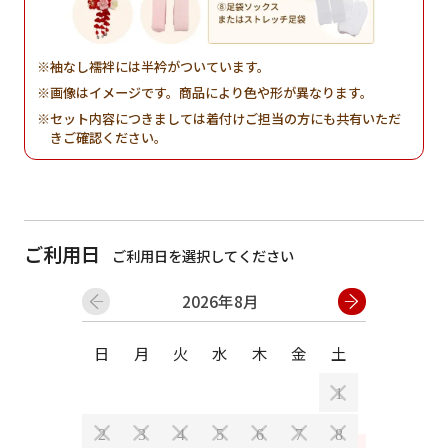
袖なし襦袢には半衿がついています。
画像はイメージです。商品により色や形が異なります。
セット内容につきましては着付けご担当の方にも共有いただ
きご確認ください。
ご利用日
ご利用日を選択してください
2026年8月
日
月
火
水
木
金
土
日
月
1
2
3
4
5
6
7
8