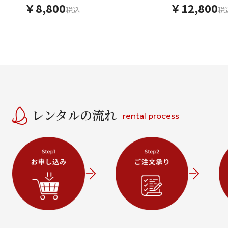
￥8,800
￥12,800
税込
税
レンタルの流れ
rental process