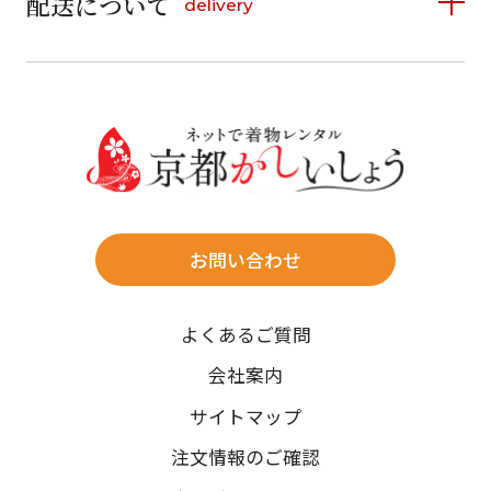
配送について
delivery
お支払い方法は、クレジットカード、代金引換、
13
14
15
16
17
18
19
16
17
18
19
20
21
22
料金後払い（コンビニ・銀行・郵便局）がご利用いただ
20
21
22
23
24
25
26
23
24
25
26
27
28
29
けます。
詳しく見る
27
28
29
30
30
31
送料
店休日
往復送料無料
※北海道・沖縄・離島は往復送料3,300円(送料×個数)
式場やホテルへの直送も承ります。
お問い合わせ
時間指定
よくあるご質問
午前中/14~16時/16~18時/18~20時/19~21時
ご注文の際にご指定ください。
会社案内
※天候や、交通事情によりご希望のお届け日・お届け時間に添
サイトマップ
えない場合もございますのでご了承ください。
注文情報のご確認