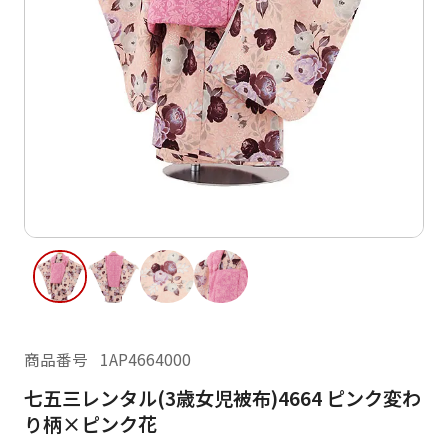
ご利用日
ご利用日を選択してください
レンタルの流れ
2026年8月
閲覧履歴
日
月
火
水
木
金
土
日
月
1
2
3
4
5
6
7
8
6
7
11
12
13
14
15
9
10
13
14
16
17
18
19
20
21
22
20
21
23
24
25
26
27
28
29
27
28
商品番号
1AP4664000
30
31
七五三レンタル(3歳女児被布)4664 ピンク変わ
現在選択しているご利用日
り柄×ピンク花