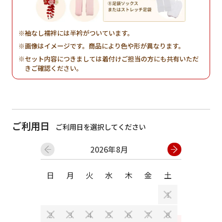
袖なし襦袢には半衿がついています。
画像はイメージです。商品により色や形が異なります。
セット内容につきましては着付けご担当の方にも共有いただ
きご確認ください。
ご利用日
ご利用日を選択してください
2026年8月
日
月
火
水
木
金
土
日
月
1
2
3
4
5
6
7
8