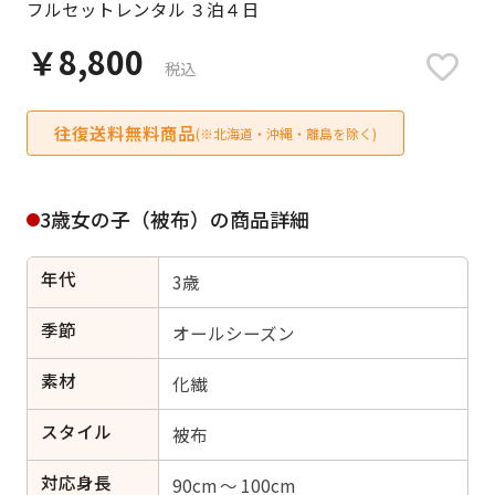
フルセットレンタル ３泊４日
日付をリセット
￥8,800
税込
往復送料無料商品
ご利用される方
(※北海道・沖縄・離島を除く)
ご利用される対象の方を選択してください
3歳女の子（被布）の商品詳細
年代
3歳
女性
男性
女の子
男の子
季節
オールシーズン
素材
化繊
スタイル
キャンセル
検索する
被布
対応身長
90cm ～ 100cm