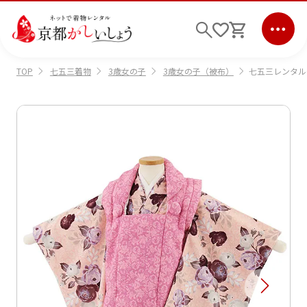
七五三着物
3歳女の子
3歳女の子（被布）
七五三レンタル(
TOP
ログイン
会員登録
キーワード検索
商品から選ぶ
検索
ご利用ガイド
サポート
条件検索
会社情報