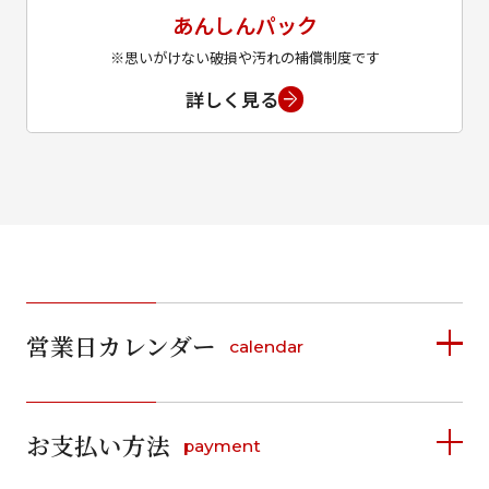
あんしんパック
※思いがけない破損や汚れの補償制度です
詳しく見る
営業日カレンダー
calendar
2026年8月
2026年9月
お支払い方法
payment
日
月
火
水
木
金
土
日
月
火
水
木
金
土
1