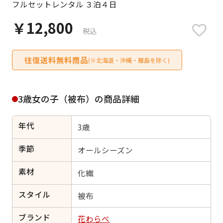
フルセットレンタル ３泊４日
日付をリセット
￥12,800
税込
往復送料無料商品
ご利用される方
(※北海道・沖縄・離島を除く)
ご利用される対象の方を選択してください
3歳女の子（被布）の商品詳細
年代
3歳
女性
男性
女の子
男の子
季節
オールシーズン
素材
化繊
スタイル
キャンセル
検索する
被布
ブランド
花わらべ