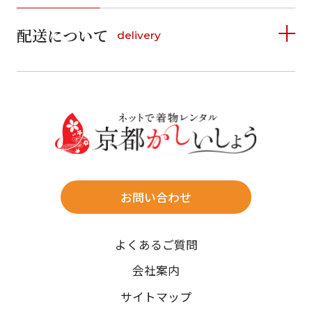
1
2
3
4
5
詳しく見る
2
3
4
5
6
7
8
6
7
8
9
10
11
12
9
10
11
12
13
14
15
配送について
delivery
お支払い方法は、クレジットカード、代金引換、
13
14
15
16
17
18
19
16
17
18
19
20
21
22
料金後払い（コンビニ・銀行・郵便局）がご利用いただ
20
21
22
23
24
25
26
23
24
25
26
27
28
29
けます。
詳しく見る
27
28
29
30
30
31
送料
店休日
往復送料無料
※北海道・沖縄・離島は往復送料3,300円(送料×個数)
式場やホテルへの直送も承ります。
お問い合わせ
時間指定
よくあるご質問
午前中/14~16時/16~18時/18~20時/19~21時
ご注文の際にご指定ください。
会社案内
※天候や、交通事情によりご希望のお届け日・お届け時間に添
サイトマップ
えない場合もございますのでご了承ください。