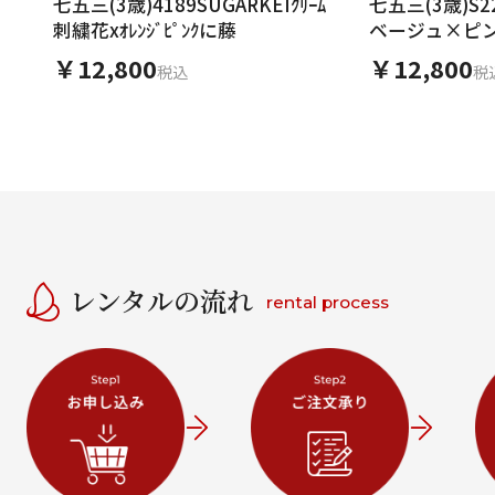
七五三(3歳)4189SUGARKEIｸﾘｰﾑ
七五三(3歳)S22
刺繍花xｵﾚﾝｼﾞﾋﾟﾝｸに藤
ベージュ×ピン
￥12,800
￥12,800
税込
税
レンタルの流れ
rental process