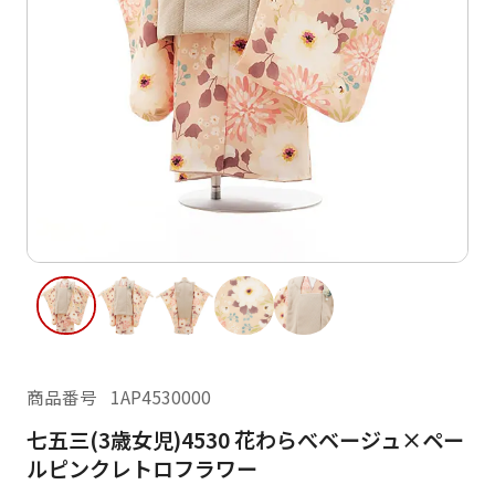
ご利用日
ご利用日を選択してください
レンタルの流れ
2026年8月
閲覧履歴
日
月
火
水
木
金
土
日
月
1
2
3
4
5
6
7
8
6
7
14
15
9
10
11
12
13
13
14
16
17
18
19
20
21
22
20
21
23
24
25
26
27
28
29
27
28
商品番号
1AP4530000
30
31
七五三(3歳女児)4530 花わらべベージュ×ペー
現在選択しているご利用日
ルピンクレトロフラワー