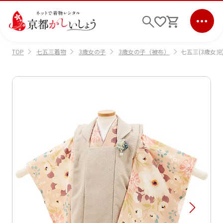
七五三着物
3歳女の子
3歳女の子（被布）
七五三(3歳女児
TOP
ログイン
会員登録
キーワード検索
商品から選ぶ
検索
ご利用ガイド
サポート
条件検索
会社情報