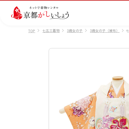
七五三着物
3歳女の子
3歳女の子（被布）
TOP
カテゴリから選ぶ
汚
注文情報のご確認
会社案内
あ
レ
掲
損・
ん
ビ
載
破
し
ュ
画
産
七
訪
振
損・
ん
ー
像
着
五
問
袖
クリ
パ
の
に
三
着
ーニ
ッ
書
つ
ング
ク
き
い
につ
に
方
て
いて
つ
に
い
つ
て
い
て