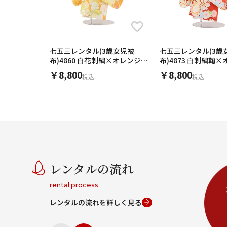
七五三レンタル(3歳女児被
七五三レンタル(3歳
布)4860 白花刺繍×オレンジ鞠
布)4873 白刺繍鞠
と花
菊
￥8,800
￥8,800
税込
税込
レンタルの流れ
rental process
レンタルの流れを詳しく見る