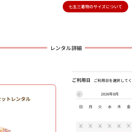
七五三着物のサイズについて
用される対象の方を選択してください
レンタル詳細
ご利用日
ご利用日を選択してく
男性
女の子
2026年8月
日
月
火
水
木
金
キャンセル
検索する
2
3
4
5
6
7