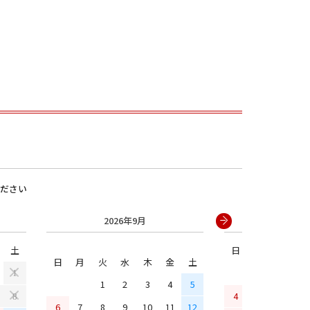
ださい
男の子
2026年9月
2026年
土
日
月
火
水
日
月
火
水
木
金
土
1
1
2
3
4
5
4
5
6
7
8
6
7
8
9
10
11
12