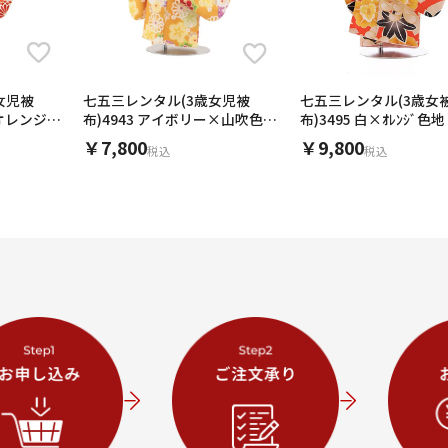
女児被
七五三レンタル(3歳女
七五三レンタル(3歳女児被
×オレンジ梅
布)3495 白×ｵﾚﾝｼﾞ色
布)4943 アイボリー×山吹色
鞠と古典花
￥9,800
￥7,800
税込
税込