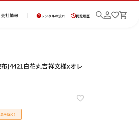
ト
会社情報
レンタルの流れ
閲覧履歴
商
お
レ
レ
初
布)4421白花丸吉祥文様xオレ
品
支
ン
ン
め
の
払
タ
タ
て
二
花
紋
メ
モ
ご
方
ル
ル
の
部
嫁
服
ン
ー
検索
返
法
ご
ご
方
式
衣
ズ
ニ
却
に
利
利
へ
着
裳
ア
ン
に
つ
用
用
物
ン
グ
つ
い
案
の
サ
い
て
内
流
ン
て
れ
ブ
島を除く)
ル