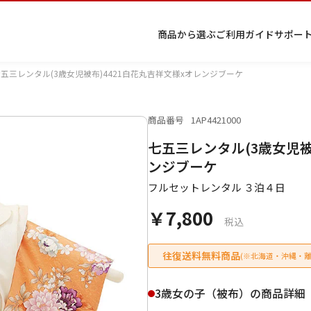
商品から選ぶ
ご利用ガイド
サポー
七五三レンタル(3歳女児被布)4421白花丸吉祥文様xオレンジブーケ
商品番号
1AP4421000
プ
着物
七五
返
特
キーワード検索
七五三レンタル(3歳女児被
ラ
レン
三レ
品・
定
イ
タル
ンタ
交
商
留
色
色
ジュ
女
小
ンジブーケ
バ
Q&A
ル
換・
取
袖
留
無
ニア
袴
紋
シ
Q&A
キャ
引
フルセットレンタル ３泊４日
袖
地
袴・
ー
ンセ
法
着物
￥7,800
ポ
ルに
に
税込
リ
つい
基
シ
て
づ
ー
く
往復送料無料商品
(※北海道・沖縄・離
表
条件検索
示
3歳女の子（被布）の商品詳細