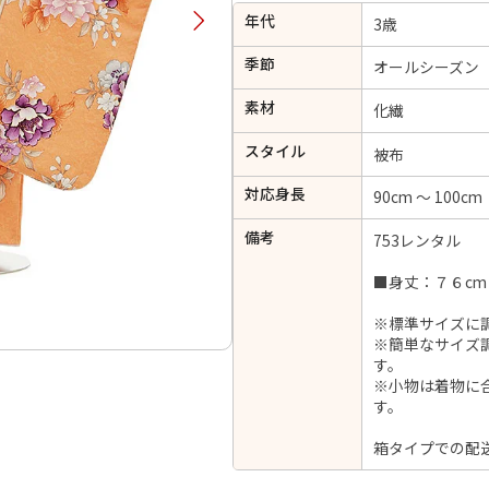
年代
択してください
3歳
季節
オールシーズン
2026年9月
202
素材
化繊
金
土
日
月
火
スタイル
日
月
火
水
木
金
土
被布
1
1
2
3
4
5
対応身長
90cm ～ 100cm
4
5
6
7
8
6
7
8
9
10
11
12
備考
753レンタル
14
15
11
12
13
13
14
15
16
17
18
19
21
22
18
19
20
■身丈：７６cm
20
21
22
23
24
25
26
28
29
25
26
27
※標準サイズに
27
28
29
30
※簡単なサイズ
す。
※小物は着物に
す。
日付をリセット
現在選択しているご利用日
箱タイプでの配