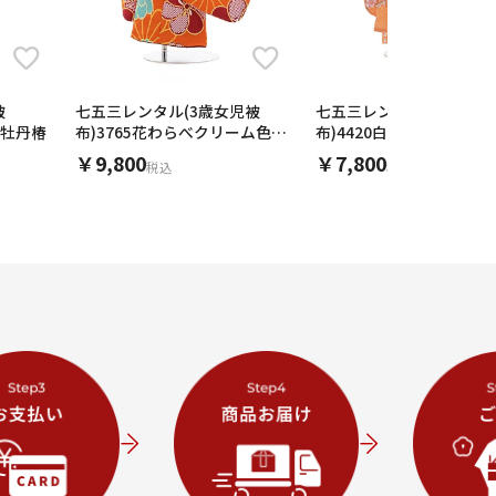
被
七五三レンタル(3歳女児被
七五三レンタル(3歳女児
地 牡丹椿
布)3765花わらべクリーム色×
布)4420白花丸吉祥文様x
金茶梅菊
ンジブーケ
￥9,800
￥7,800
税込
税込