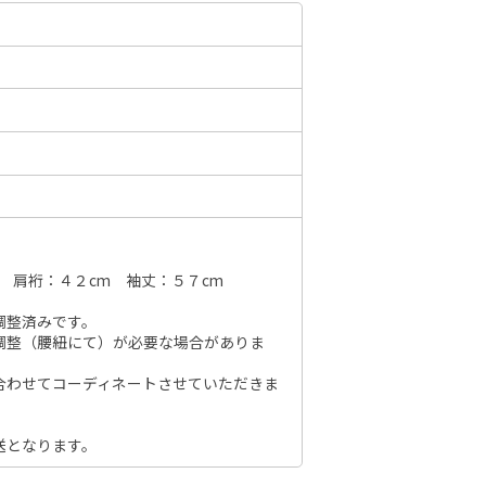
6年10月
2026年11月
水
木
金
土
日
月
火
水
木
金
土
日
1
2
3
1
2
3
4
5
6
7
7
8
9
10
8
9
10
11
12
13
14
6
14
15
16
17
15
16
17
18
19
20
21
13
21
22
23
24
 肩裄：４２cm 袖丈：５７cm
22
23
24
25
26
27
28
20
28
29
30
31
調整済みです。
29
30
27
調整（腰紐にて）が必要な場合がありま
合わせてコーディネートさせていただきま
送となります。