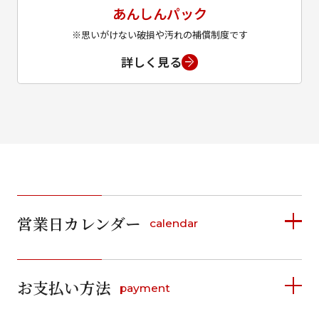
あんしんパック
※思いがけない破損や汚れの補償制度です
詳しく見る
営業日カレンダー
calendar
2026年8月
2026年9月
お支払い方法
payment
日
月
火
水
木
金
土
日
月
火
水
木
金
土
1
1
2
3
4
5