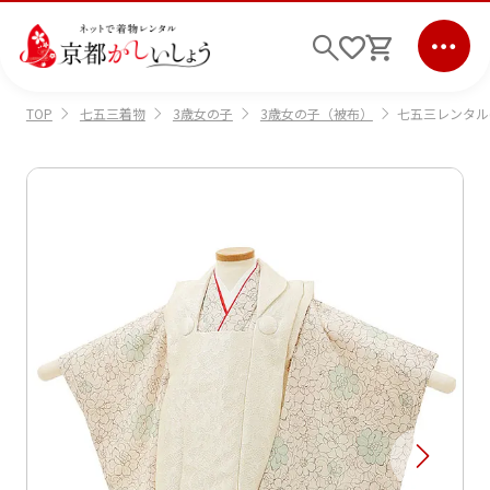
七五三着物
3歳女の子
3歳女の子（被布）
七五三レンタル
TOP
ログイン
会員登録
キーワード検索
商品から選ぶ
検索
ご利用ガイド
サポート
条件検索
会社情報