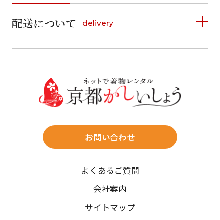
詳しく見る
2
3
4
5
6
7
8
6
7
8
9
10
11
12
9
10
11
12
13
14
15
配送について
delivery
お支払い方法は、クレジットカード、代金引換、
13
14
15
16
17
18
19
16
17
18
19
20
21
22
料金後払い（コンビニ・銀行・郵便局）がご利用いただ
20
21
22
23
24
25
26
23
24
25
26
27
28
29
けます。
詳しく見る
27
28
29
30
30
31
送料
店休日
往復送料無料
※北海道・沖縄・離島は往復送料3,300円(送料×個数)
式場やホテルへの直送も承ります。
お問い合わせ
時間指定
よくあるご質問
午前中/14~16時/16~18時/18~20時/19~21時
ご注文の際にご指定ください。
会社案内
※天候や、交通事情によりご希望のお届け日・お届け時間に添
サイトマップ
えない場合もございますのでご了承ください。