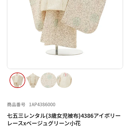
ご利用日
ご利用日を選択してください
レンタルの流れ
2026年8月
閲覧履歴
日
月
火
水
木
金
土
日
月
1
2
3
4
5
6
7
8
6
7
12
13
14
15
9
10
11
13
14
16
17
18
19
20
21
22
20
21
23
24
25
26
27
28
29
27
28
商品番号
1AP4386000
30
31
七五三レンタル(3歳女児被布)4386アイボリー
現在選択しているご利用日
レースxベージュグリーン小花