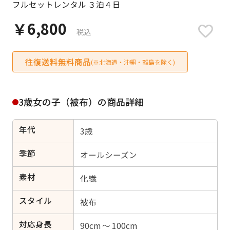
フルセットレンタル ３泊４日
日付をリセット
￥6,800
税込
往復送料無料商品
ご利用される方
(※北海道・沖縄・離島を除く)
ご利用される対象の方を選択してください
3歳女の子（被布）の商品詳細
年代
3歳
女性
男性
女の子
男の子
季節
オールシーズン
素材
化繊
スタイル
キャンセル
検索する
被布
対応身長
90cm ～ 100cm