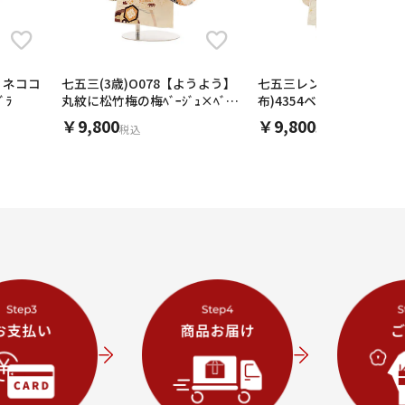
フィネココ
七五三(3歳)O078【ようよう】
七五三レンタル(3歳女児
ﾞﾗ
丸紋に松竹梅の梅ﾍﾞｰｼﾞｭ×ﾍﾞｰ
布)4354ベージュxグレー
ｼﾞｭ赤
花
￥9,800
￥9,800
税込
税込