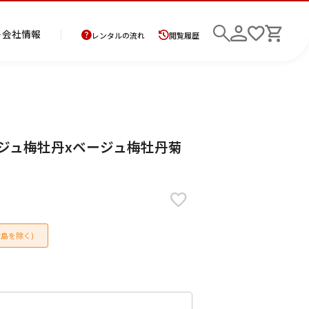
ト
会社情報
レンタルの流れ
閲覧履歴
商
お
レ
レ
初
ベージュ梅牡丹xベージュ梅牡丹菊
品
支
ン
ン
め
の
払
タ
タ
て
二
花
紋
メ
モ
ご
方
ル
ル
の
部
嫁
服
ン
ー
検索
返
法
ご
ご
方
式
衣
ズ
ニ
却
に
利
利
へ
着
裳
ア
ン
に
つ
用
用
物
ン
グ
つ
い
案
の
サ
島を除く)
い
て
内
流
ン
て
れ
ブ
ル