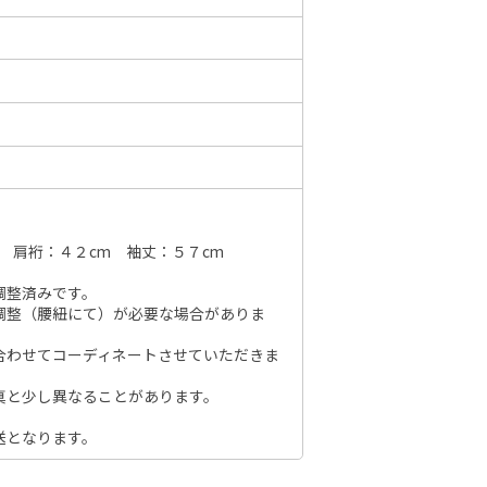
6年10月
2026年11月
水
木
金
土
日
月
火
水
木
金
土
日
1
2
3
1
2
3
4
5
6
7
7
8
9
10
8
9
10
11
12
13
14
6
14
15
16
17
 肩裄：４２cm 袖丈：５７cm
15
16
17
18
19
20
21
13
21
22
23
24
調整済みです。
22
23
24
25
26
27
28
20
調整（腰紐にて）が必要な場合がありま
28
29
30
31
29
30
27
合わせてコーディネートさせていただきま
真と少し異なることがあります。
送となります。