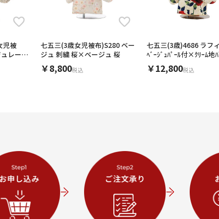
女児被
七五三(3歳女児被布)S280 ベー
七五三(3歳)4686 ラ
ジュレース
ジュ 刺繍 桜×ベージュ 桜
ﾍﾞｰｼﾞｭﾊﾟｰﾙ付×ｸﾘｰﾑ地ﾊ
￥8,800
￥12,800
税込
税込