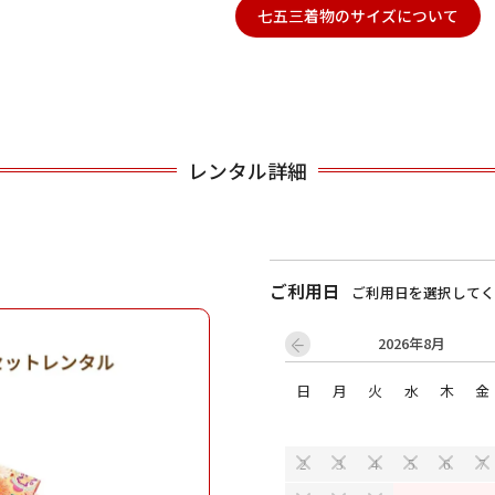
七五三着物のサイズについて
用される対象の方を選択してください
レンタル詳細
ご利用日
ご利用日を選択してく
男性
女の子
2026年8月
日
月
火
水
木
金
キャンセル
検索する
2
3
4
5
6
7