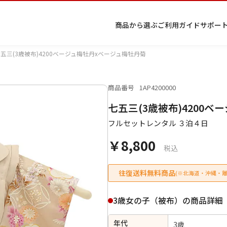
商品から選ぶ
ご利用ガイド
サポー
五三(3歳被布)4200ベージュ梅牡丹xベージュ梅牡丹菊
商品番号
1AP4200000
プ
着物
七五
返
特
キーワード検索
七五三(3歳被布)4200
ラ
レン
三レ
品・
定
イ
タル
ンタ
交
商
留
色
色
ジュ
女
小
フルセットレンタル ３泊４日
バ
Q&A
ル
換・
取
袖
留
無
ニア
袴
紋
シ
Q&A
キャ
引
袖
地
袴・
￥8,800
ー
ンセ
法
着物
税込
ポ
ルに
に
リ
つい
基
往復送料無料商品
(※北海道・沖縄・離
シ
て
づ
ー
く
表
条件検索
3歳女の子（被布）の商品詳細
示
年代
3歳