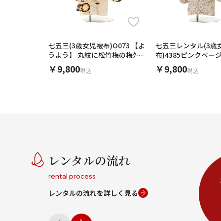
七五三(3歳女児被布)O073 【よ
七五三レンタル(3歳
うよう】 丸紋に松竹梅の梅ｸﾘｰ
布)4385ピンクベー
ﾑ×ｸﾘｰﾑ
xピンクベージュ小花
￥9,800
￥9,800
税込
税込
レンタルの流れ
rental process
レンタルの流れを詳しく見る