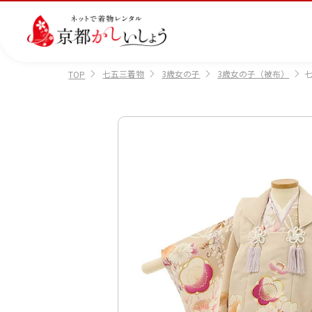
七五三着物
3歳女の子
3歳女の子（被布）
七
TOP
カテゴリから選ぶ
汚
注文情報のご確認
会社案内
あ
レ
掲
損・
ん
ビ
載
破
し
ュ
画
産
七
訪
振
損・
ん
ー
像
着
五
問
袖
クリ
パ
の
に
三
着
ーニ
ッ
書
つ
ング
ク
き
い
につ
に
方
て
いて
つ
に
い
つ
て
い
て