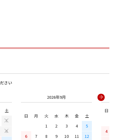
ださい
男の子
2026年9月
2026年
土
日
月
火
水
日
月
火
水
木
金
土
1
1
2
3
4
5
4
5
6
7
8
6
7
8
9
10
11
12