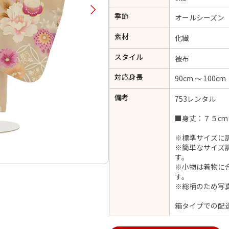
択してください
季節
オールシーズン
素材
化繊
2026年9月
202
スタイル
被布
金
土
日
月
火
日
月
火
水
木
金
土
対応身長
90cm ～ 100cm
1
1
2
3
4
5
4
5
6
備考
7
8
753レンタル
6
7
8
9
10
11
12
14
15
11
12
13
■身丈：７５cm
13
14
15
16
17
18
19
21
22
18
19
20
※標準サイズに
20
21
22
23
24
25
26
※簡単なサイズ
28
29
25
26
27
27
28
29
30
す。
※小物は着物に
す。
※総柄のため写
日付をリセット
現在選択しているご利用日
箱タイプでの配