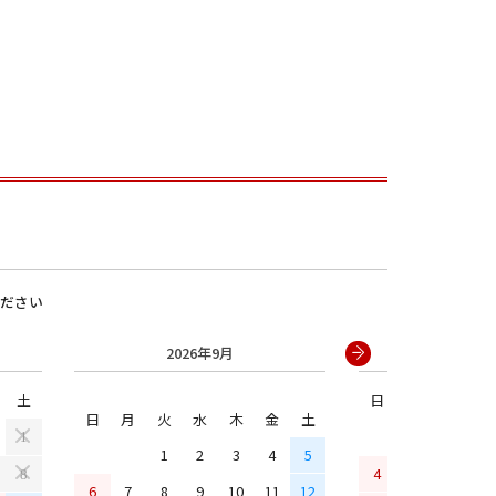
ださい
男の子
2026年9月
2026年
土
日
月
火
水
日
月
火
水
木
金
土
1
1
2
3
4
5
4
5
6
7
8
6
7
8
9
10
11
12