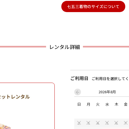
七五三着物のサイズについて
用される対象の方を選択してください
レンタル詳細
ご利用日
ご利用日を選択してく
男性
女の子
2026年8月
日
月
火
水
木
金
キャンセル
検索する
2
3
4
5
6
7