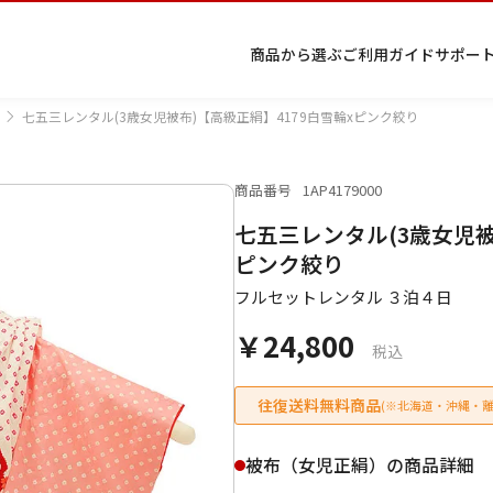
商品から選ぶ
ご利用ガイド
サポー
七五三レンタル(3歳女児被布)【高級正絹】4179白雪輪xピンク絞り
商品番号
1AP4179000
プ
着物
七五
返
特
キーワード検索
七五三レンタル(3歳女児被
ラ
レン
三レ
品・
定
イ
タル
ンタ
交
商
留
色
色
ジュ
女
小
ピンク絞り
バ
Q&A
ル
換・
取
袖
留
無
ニア
袴
紋
シ
Q&A
キャ
引
フルセットレンタル ３泊４日
袖
地
袴・
ー
ンセ
法
着物
￥24,800
ポ
ルに
に
税込
リ
つい
基
シ
て
づ
ー
く
往復送料無料商品
(※北海道・沖縄・離
表
条件検索
示
被布（女児正絹）の商品詳細