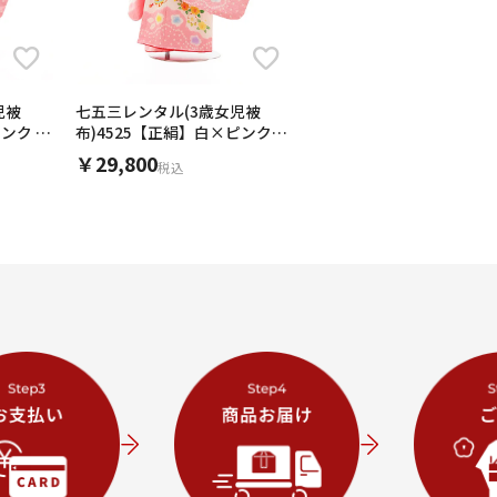
児被
七五三レンタル(3歳女児被
ピンク 鞠
布)4525【正絹】白×ピンク鈴
に梅桜橘
￥29,800
税込