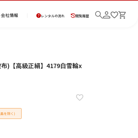
ト
会社情報
レンタルの流れ
閲覧履歴
商
お
レ
レ
初
布)【高級正絹】4179白雪輪x
品
支
ン
ン
め
の
払
タ
タ
て
二
花
紋
メ
モ
ご
方
ル
ル
の
部
嫁
服
ン
ー
検索
返
法
ご
ご
方
式
衣
ズ
ニ
却
に
利
利
へ
着
裳
ア
ン
に
つ
用
用
物
ン
グ
つ
い
案
の
サ
い
て
内
流
ン
て
れ
ブ
島を除く)
ル