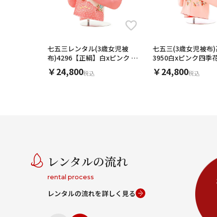
七五三レンタル(3歳女児被
七五三(3歳女児被布
布)4296【正絹】白xピンク 刺
3950白xピンク四季
繍鈴桜
￥24,800
￥24,800
税込
税込
レンタルの流れ
rental process
レンタルの流れを詳しく見る