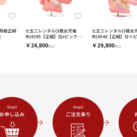
)高級正絹
七五三レンタル(3歳女児被
七五三レンタル(3歳女
花
布)4295【正絹】白xピンク 刺
布)4548【正絹】白×
繍鞠桜
鈴
￥24,800
￥29,800
税込
税込