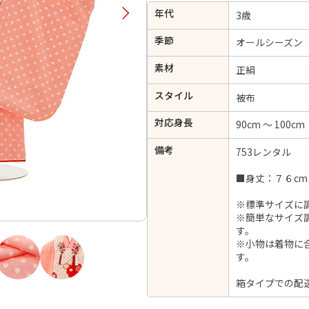
年代
択してください
3歳
季節
オールシーズン
2026年9月
202
素材
正絹
金
土
日
月
火
スタイル
日
月
火
水
木
金
土
被布
1
1
2
3
4
5
対応身長
90cm ～ 100cm
4
5
6
7
8
6
7
8
9
10
11
12
備考
753レンタル
14
15
11
12
13
13
14
15
16
17
18
19
21
22
18
19
20
■身丈：７６cm
20
21
22
23
24
25
26
28
29
25
26
27
※標準サイズに
27
28
29
30
※簡単なサイズ
す。
※小物は着物に
す。
日付をリセット
現在選択しているご利用日
箱タイプでの配