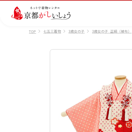
七五三着物
3歳女の子
3歳女の子_正絹（被布）
TOP
カテゴリから選ぶ
汚
注文情報のご確認
会社案内
あ
レ
掲
損・
ん
ビ
載
破
し
ュ
画
産
七
訪
振
損・
ん
ー
像
着
五
問
袖
クリ
パ
の
に
三
着
ーニ
ッ
書
つ
ング
ク
き
い
につ
に
方
て
いて
つ
に
い
つ
て
い
て