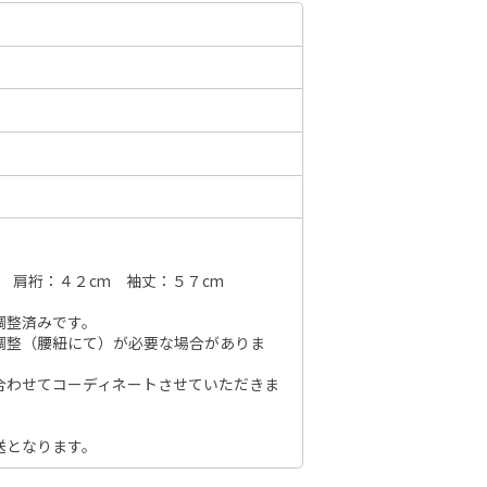
6年10月
2026年11月
水
木
金
土
日
月
火
水
木
金
土
日
1
2
3
1
2
3
4
5
6
7
7
8
9
10
8
9
10
11
12
13
14
6
14
15
16
17
15
16
17
18
19
20
21
13
21
22
23
24
 肩裄：４２cm 袖丈：５７cm
22
23
24
25
26
27
28
20
28
29
30
31
調整済みです。
29
30
27
調整（腰紐にて）が必要な場合がありま
合わせてコーディネートさせていただきま
送となります。