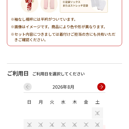
袖なし襦袢には半衿がついています。
画像はイメージです。商品により色や形が異なります。
セット内容につきましては着付けご担当の方にも共有いただ
きご確認ください。
ご利用日
ご利用日を選択してください
2026年8月
日
月
火
水
木
金
土
日
月
1
2
3
4
5
6
7
8