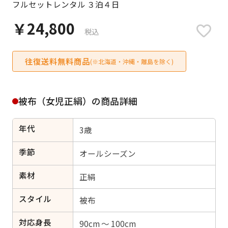
フルセットレンタル ３泊４日
日付をリセット
￥24,800
税込
往復送料無料商品
ご利用される方
(※北海道・沖縄・離島を除く)
ご利用される対象の方を選択してください
被布（女児正絹）の商品詳細
年代
3歳
女性
男性
女の子
男の子
季節
オールシーズン
素材
正絹
スタイル
キャンセル
検索する
被布
対応身長
90cm ～ 100cm