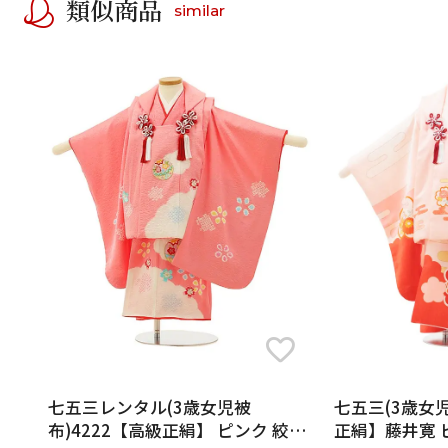
類似商品
similar
七五三レンタル(3歳女児被
七五三(3歳女児
布)4222【高級正絹】 ピンク 絞り
正絹】藤井寛 