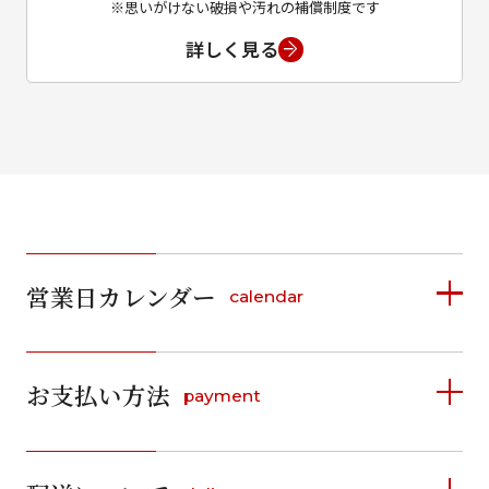
※思いがけない破損や汚れの補償制度です
詳しく見る
営業日カレンダー
calendar
2026年8月
2026年9月
お支払い方法
payment
日
月
火
水
木
金
土
日
月
火
水
木
金
土
1
1
2
3
4
5
詳しく見る
2
3
4
5
6
7
8
6
7
8
9
10
11
12
9
10
11
12
13
14
15