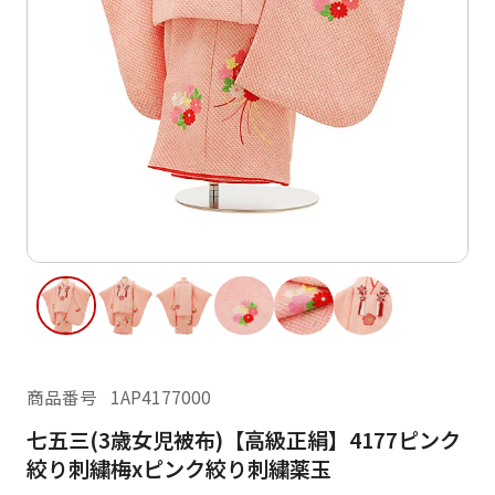
ご利用日
ご利用日を選択してください
レンタルの流れ
2026年8月
閲覧履歴
日
月
火
水
木
金
土
日
月
1
2
3
4
5
6
7
8
6
7
12
13
14
15
9
10
11
13
14
16
17
18
19
20
21
22
20
21
23
24
25
26
27
28
29
27
28
商品番号
1AP4177000
30
31
七五三(3歳女児被布)【高級正絹】4177ピンク
現在選択しているご利用日
絞り刺繍梅xピンク絞り刺繍薬玉