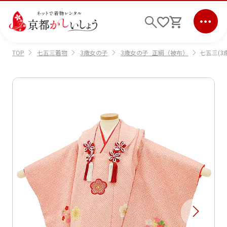
七五三着物
3歳女の子
3歳女の子_正絹（被布）
七五三(3
TOP
ログイン
会員登録
キーワード検索
商品から選ぶ
検索
ご利用ガイド
サポート
条件検索
会社情報