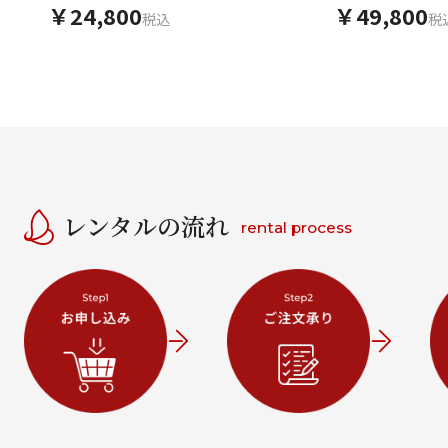
刺繍 鞠
￥24,800
￥49,800
税込
税
レンタルの流れ
rental process