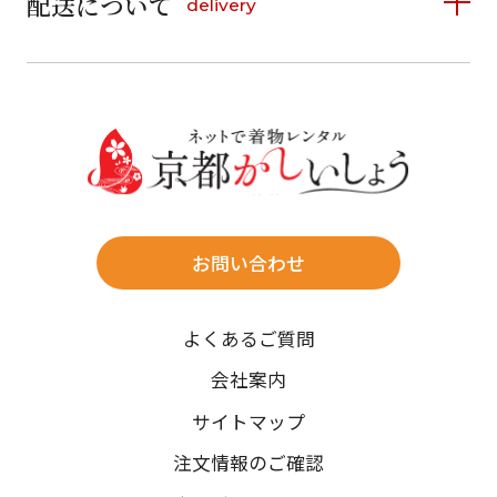
配送について
delivery
お支払い方法は、クレジットカード、代金引換、
13
14
15
16
17
18
19
16
17
18
19
20
21
22
料金後払い（コンビニ・銀行・郵便局）がご利用いただ
20
21
22
23
24
25
26
23
24
25
26
27
28
29
けます。
詳しく見る
27
28
29
30
30
31
送料
店休日
往復送料無料
※北海道・沖縄・離島は往復送料3,300円(送料×個数)
式場やホテルへの直送も承ります。
お問い合わせ
時間指定
よくあるご質問
午前中/14~16時/16~18時/18~20時/19~21時
ご注文の際にご指定ください。
会社案内
※天候や、交通事情によりご希望のお届け日・お届け時間に添
サイトマップ
えない場合もございますのでご了承ください。
注文情報のご確認