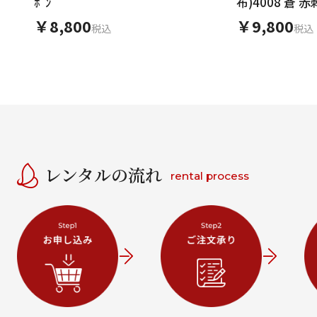
ﾎﾞﾝ
布)4008 蒼
花
￥8,800
￥9,800
税込
税込
レンタルの流れ
rental process