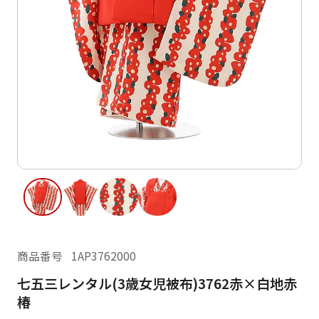
ご利用日
ご利用日を選択してください
レンタルの流れ
2026年8月
閲覧履歴
日
月
火
水
木
金
土
日
月
1
2
3
4
5
6
7
8
6
7
11
12
13
14
15
9
10
13
14
16
17
18
19
20
21
22
20
21
23
24
25
26
27
28
29
27
28
商品番号
1AP3762000
30
31
七五三レンタル(3歳女児被布)3762赤×白地赤
現在選択しているご利用日
椿