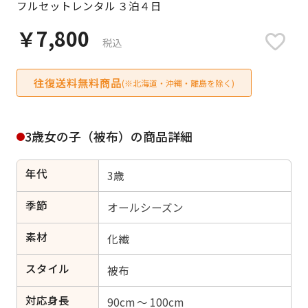
フルセットレンタル ３泊４日
日付をリセット
￥7,800
税込
往復送料無料商品
ご利用される方
(※北海道・沖縄・離島を除く)
ご利用される対象の方を選択してください
3歳女の子（被布）の商品詳細
年代
3歳
女性
男性
女の子
男の子
季節
オールシーズン
素材
化繊
スタイル
キャンセル
検索する
被布
対応身長
90cm ～ 100cm