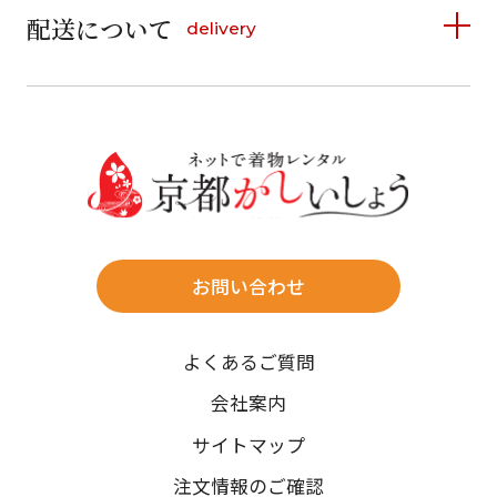
6
7
8
9
10
11
12
9
10
11
12
13
14
15
配送について
delivery
お支払い方法は、クレジットカード、代金引換、
13
14
15
16
17
18
19
16
17
18
19
20
21
22
料金後払い（コンビニ・銀行・郵便局）がご利用いただ
20
21
22
23
24
25
26
23
24
25
26
27
28
29
けます。
詳しく見る
27
28
29
30
30
31
送料
店休日
往復送料無料
※北海道・沖縄・離島は往復送料3,300円(送料×個数)
式場やホテルへの直送も承ります。
お問い合わせ
時間指定
よくあるご質問
午前中/14~16時/16~18時/18~20時/19~21時
ご注文の際にご指定ください。
会社案内
※天候や、交通事情によりご希望のお届け日・お届け時間に添
サイトマップ
えない場合もございますのでご了承ください。
注文情報のご確認