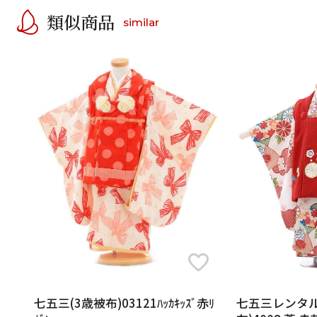
類似商品
similar
七五三(3歳被布)03121ﾊｯｶｷｯｽﾞ赤ﾘ
七五三レンタル