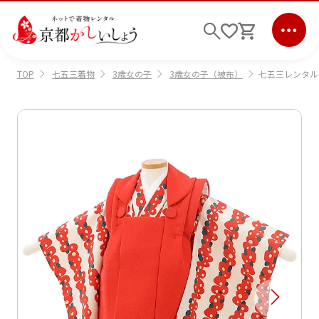
七五三着物
3歳女の子
3歳女の子（被布）
七五三レンタル(
TOP
ログイン
会員登録
キーワード検索
商品から選ぶ
検索
ご利用ガイド
サポート
条件検索
会社情報