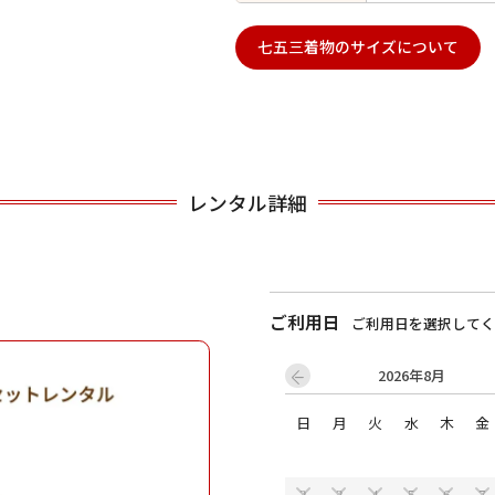
七五三着物のサイズについて
用される対象の方を選択してください
レンタル詳細
男性
女の子
ご利用日
ご利用日を選択してく
2026年8月
日
月
火
水
木
金
キャンセル
検索する
2
3
4
5
6
7