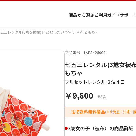
商品から選ぶ
ご利用ガイド
サポー
五三レンタル(3歳女被布)3426ﾓﾀﾞﾝｱﾝﾃﾅ ｱｲﾎﾞﾘｰ×赤 おもちゃ
商品番号
1AP3426000
プ
着物
七五
返
特
キーワード検索
七五三レンタル(3歳女被布)342
ラ
レン
三レ
品・
定
イ
タル
ンタ
交
商
留
色
色
ジュ
女
小
もちゃ
バ
Q&A
ル
換・
取
袖
留
無
ニア
袴
紋
シ
Q&A
キャ
引
フルセットレンタル ３泊４日
袖
地
袴・
ー
ンセ
法
着物
￥9,800
ポ
ルに
に
税込
リ
つい
基
シ
て
づ
ー
く
往復送料無料商品
(※北海道・沖縄・離
表
条件検索
示
3歳女の子（被布）の商品詳細