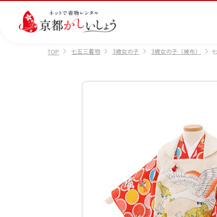
七五三着物
3歳女の子
3歳女の子（被布）
七
TOP
カテゴリから選ぶ
汚
注文情報のご確認
会社案内
あ
レ
掲
損・
ん
ビ
載
破
し
ュ
画
産
七
訪
振
損・
ん
ー
像
着
五
問
袖
クリ
パ
の
に
三
着
ーニ
ッ
書
つ
ング
ク
き
い
につ
に
方
て
いて
つ
に
い
つ
て
い
て