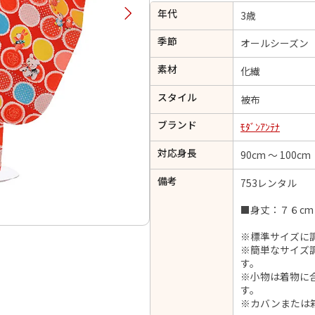
年代
択してください
3歳
季節
オールシーズン
2026年9月
202
素材
化繊
金
土
日
月
火
スタイル
日
月
火
水
木
金
土
被布
1
1
2
3
4
5
ブランド
ﾓﾀﾞﾝｱﾝﾃﾅ
4
5
6
7
8
6
7
8
9
10
11
12
対応身長
90cm ～ 100cm
14
15
11
12
13
13
14
15
16
17
18
19
21
22
18
19
20
備考
753レンタル
20
21
22
23
24
25
26
28
29
25
26
27
■身丈：７６cm
27
28
29
30
※標準サイズに
※簡単なサイズ
す。
※小物は着物に
日付をリセット
現在選択しているご利用日
す。
※カバンまたは