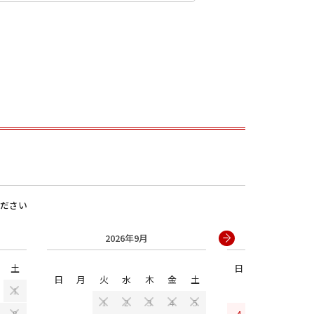
男の子
ださい
2026年9月
2026年
土
日
月
火
水
日
月
火
水
木
金
土
1
1
2
3
4
5
4
5
6
7
8