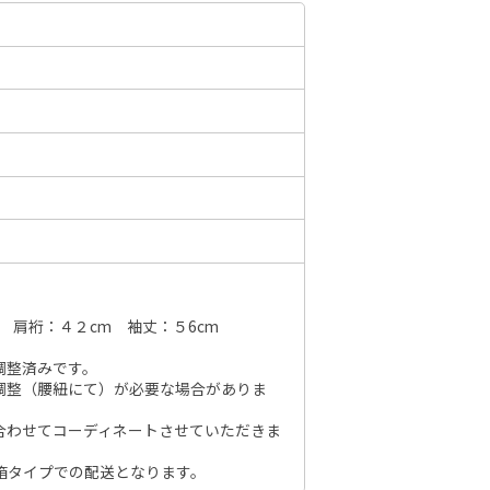
6年10月
2026年11月
水
木
金
土
日
月
火
水
木
金
土
日
1
2
3
1
2
3
4
5
6
7
7
8
9
10
8
9
10
11
12
13
14
6
14
15
16
17
15
16
17
18
19
20
21
13
21
22
23
24
22
23
24
25
26
27
28
20
28
29
30
31
 肩裄：４２cm 袖丈：５6cm
29
30
27
調整済みです。
調整（腰紐にて）が必要な場合がありま
合わせてコーディネートさせていただきま
箱タイプでの配送となります。