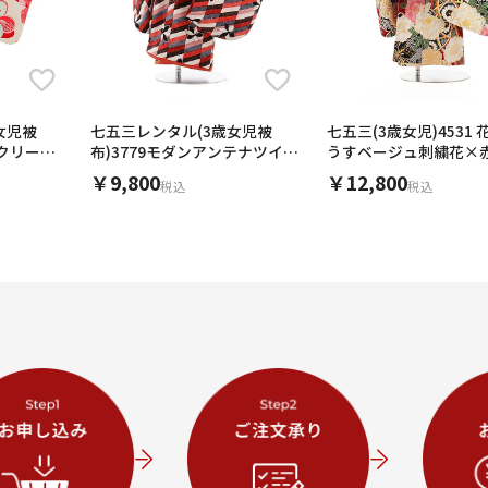
女児被
七五三レンタル(3歳女児被
七五三(3歳女児)4531
xクリーム
布)3779モダンアンテナツイー
うすベージュ刺繍花×
ドオフホワイト×赤
￥9,800
￥12,800
税込
税込