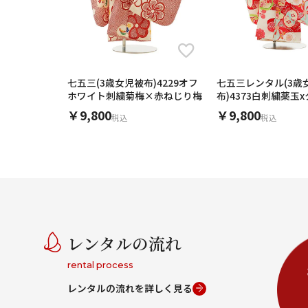
七五三(3歳女児被布)4229オフ
七五三レンタル(3歳
ホワイト刺繍菊梅×赤ねじり梅
布)4373白刺繍薬玉
赤梅
￥9,800
￥9,800
税込
税込
レンタルの流れ
rental process
レンタルの流れを詳しく見る