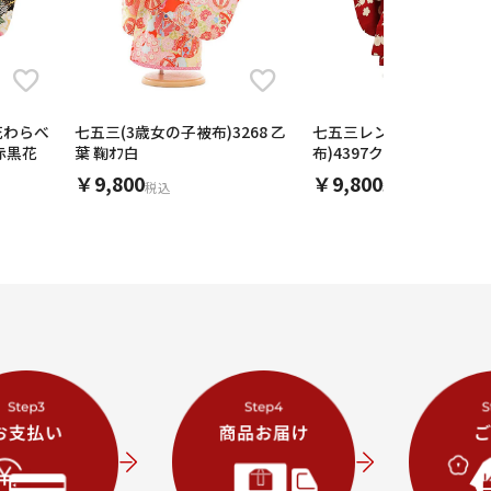
 花わらべ
七五三(3歳女の子被布)3268 乙
七五三レンタル(3歳女児
赤黒花
葉 鞠ｵﾌ白
布)4397クリームx赤地桜
￥9,800
￥9,800
税込
税込