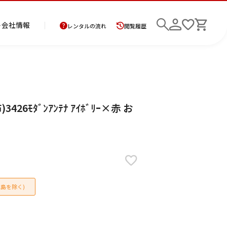
ト
会社情報
レンタルの流れ
閲覧履歴
商
お
レ
レ
初
6ﾓﾀﾞﾝｱﾝﾃﾅ ｱｲﾎﾞﾘｰ×赤 お
品
支
ン
ン
め
の
払
タ
タ
て
二
花
紋
メ
モ
ご
方
ル
ル
の
部
嫁
服
ン
ー
検索
返
法
ご
ご
方
式
衣
ズ
ニ
却
に
利
利
へ
着
裳
ア
ン
に
つ
用
用
物
ン
グ
つ
い
案
の
サ
い
て
内
流
ン
て
れ
ブ
島を除く)
ル