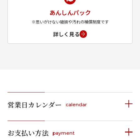
あんしんパック
※思いがけない破損や汚れの補償制度です
詳しく見る
営業日カレンダー
calendar
2026年8月
2026年9月
お支払い方法
payment
日
月
火
水
木
金
土
日
月
火
水
木
金
土