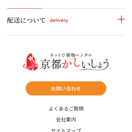
1
1
2
3
4
5
詳しく見る
2
3
4
5
6
7
8
6
7
8
9
10
11
12
9
10
11
12
13
14
15
配送について
delivery
お支払い方法は、クレジットカード、代金引換、
13
14
15
16
17
18
19
16
17
18
19
20
21
22
料金後払い（コンビニ・銀行・郵便局）がご利用いただ
20
21
22
23
24
25
26
23
24
25
26
27
28
29
けます。
詳しく見る
27
28
29
30
30
31
送料
店休日
往復送料無料
※北海道・沖縄・離島は往復送料3,300円(送料×個数)
式場やホテルへの直送も承ります。
お問い合わせ
時間指定
よくあるご質問
午前中/14~16時/16~18時/18~20時/19~21時
ご注文の際にご指定ください。
会社案内
※天候や、交通事情によりご希望のお届け日・お届け時間に添
サイトマップ