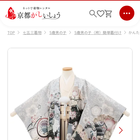
七五三着物
5歳男の子
5歳男の子（袴）簡単着付け
かんた
TOP
ログイン
会員登録
キーワード検索
商品から選ぶ
検索
ご利用ガイド
サポート
条件検索
会社情報