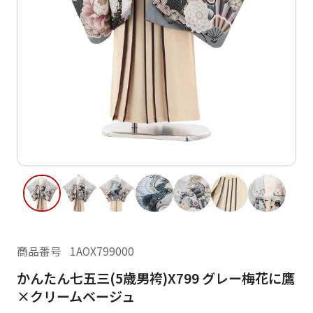
ご利用日
ご利用日を選択してください
レンタルの流れ
2026年8月
閲覧履歴
日
月
火
水
木
金
土
日
月
1
2
3
4
5
6
7
8
6
7
13
14
15
9
10
11
12
13
14
16
17
18
19
20
21
22
20
21
23
24
25
26
27
28
29
27
28
商品番号
1AOX799000
30
31
かんたん七五三(5歳男袴)X799 グレー梅花に鷹
現在選択しているご利用日
×クリームベージュ