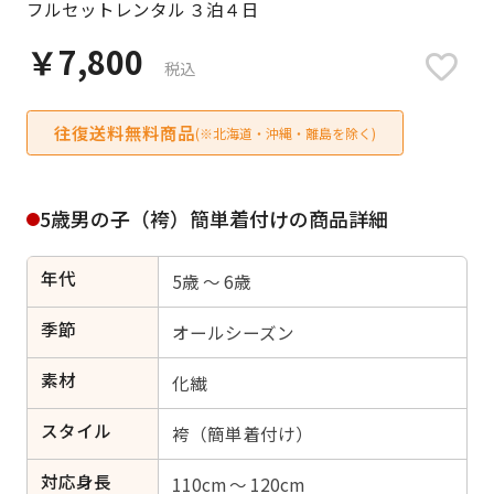
フルセットレンタル ３泊４日
日付をリセット
￥7,800
税込
往復送料無料商品
ご利用される方
(※北海道・沖縄・離島を除く)
ご利用される対象の方を選択してください
5歳男の子（袴）簡単着付けの商品詳細
年代
5歳 ～ 6歳
女性
男性
女の子
男の子
季節
オールシーズン
素材
化繊
スタイル
キャンセル
検索する
袴（簡単着付け）
対応身長
110cm ～ 120cm