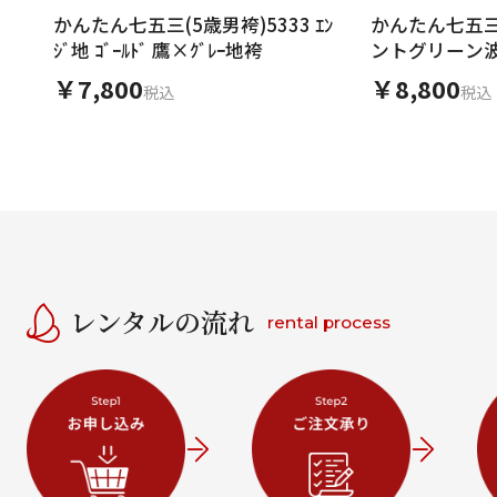
かんたん七五三(5歳男袴)5333 ｴﾝ
かんたん七五三(
ｼﾞ地 ｺﾞｰﾙﾄﾞ 鷹×ｸﾞﾚｰ地袴
ントグリーン
ーぼかし
￥7,800
￥8,800
税込
税込
レンタルの流れ
rental process