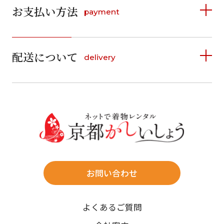
お支払い方法
payment
日
月
火
水
木
金
土
日
月
火
水
木
金
土
1
1
2
3
4
5
詳しく見る
2
3
4
5
6
7
8
6
7
8
9
10
11
12
9
10
11
12
13
14
15
配送について
delivery
お支払い方法は、クレジットカード、代金引換、
13
14
15
16
17
18
19
16
17
18
19
20
21
22
料金後払い（コンビニ・銀行・郵便局）がご利用いただ
20
21
22
23
24
25
26
23
24
25
26
27
28
29
けます。
詳しく見る
27
28
29
30
30
31
送料
店休日
往復送料無料
※北海道・沖縄・離島は往復送料3,300円(送料×個数)
式場やホテルへの直送も承ります。
お問い合わせ
時間指定
よくあるご質問
午前中/14~16時/16~18時/18~20時/19~21時
ご注文の際にご指定ください。