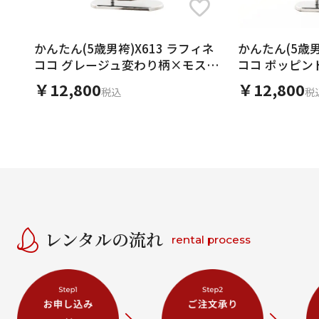
かんたん(5歳男袴)X613 ラフィネ
かんたん(5歳男
ココ グレージュ変わり柄×モスグ
ココ ポッピン
リーン
グリーン
￥12,800
￥12,800
税込
税
レンタルの流れ
rental process