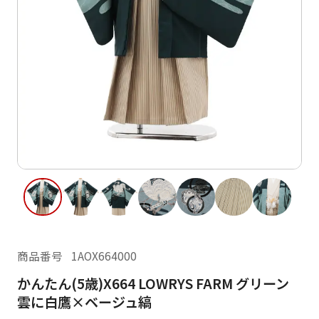
ご利用日
ご利用日を選択してください
レンタルの流れ
2026年8月
閲覧履歴
日
月
火
水
木
金
土
日
月
1
2
3
4
5
6
7
8
6
7
12
13
14
15
9
10
11
13
14
16
17
18
19
20
21
22
20
21
23
24
25
26
27
28
29
27
28
商品番号
1AOX664000
30
31
かんたん(5歳)X664 LOWRYS FARM グリーン
現在選択しているご利用日
雲に白鷹×ベージュ縞