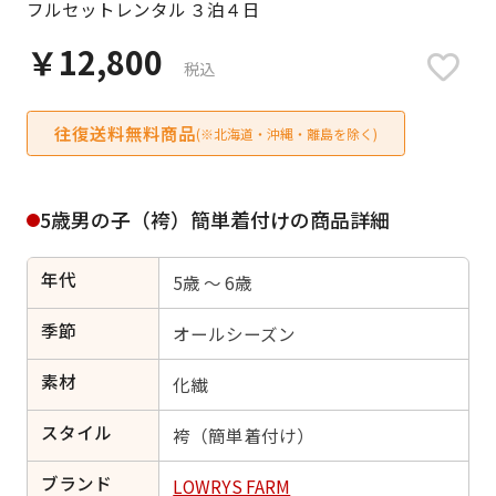
フルセットレンタル ３泊４日
日付をリセット
￥12,800
税込
往復送料無料商品
ご利用される方
(※北海道・沖縄・離島を除く)
ご利用される対象の方を選択してください
5歳男の子（袴）簡単着付けの商品詳細
年代
5歳 ～ 6歳
女性
男性
女の子
男の子
季節
オールシーズン
素材
化繊
スタイル
キャンセル
検索する
袴（簡単着付け）
ブランド
LOWRYS FARM