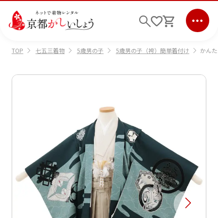
七五三着物
5歳男の子
5歳男の子（袴）簡単着付け
かんたん
TOP
ログイン
会員登録
キーワード検索
商品から選ぶ
検索
ご利用ガイド
サポート
条件検索
会社情報