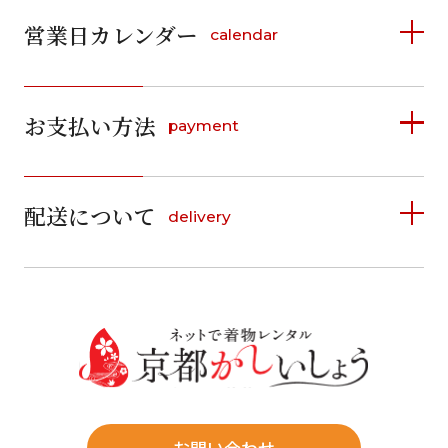
営業日カレンダー
calendar
2026年8月
2026年9月
お支払い方法
payment
日
月
火
水
木
金
土
日
月
火
水
木
金
土
1
1
2
3
4
5
詳しく見る
2
3
4
5
6
7
8
6
7
8
9
10
11
12
9
10
11
12
13
14
15
配送について
delivery
お支払い方法は、クレジットカード、代金引換、
13
14
15
16
17
18
19
16
17
18
19
20
21
22
料金後払い（コンビニ・銀行・郵便局）がご利用いただ
20
21
22
23
24
25
26
23
24
25
26
27
28
29
けます。
詳しく見る
27
28
29
30
30
31
送料
店休日
往復送料無料
※北海道・沖縄・離島は往復送料3,300円(送料×個数)
式場やホテルへの直送も承ります。