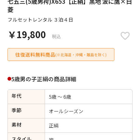
七五三(5歳男袴)X653【正絹】黒地 波に鷹×白
日付をリセット
菱
フルセットレンタル ３泊４日
￥19,800
税込
ご利用される方
ご利用される対象の方を選択してください
往復送料無料商品
(※北海道・沖縄・離島を除く)
5歳男の子正絹の商品詳細
女性
男性
女の子
男の子
年代
5歳 ～ 6歳
季節
オールシーズン
キャンセル
検索する
素材
正絹
スタイル
袴