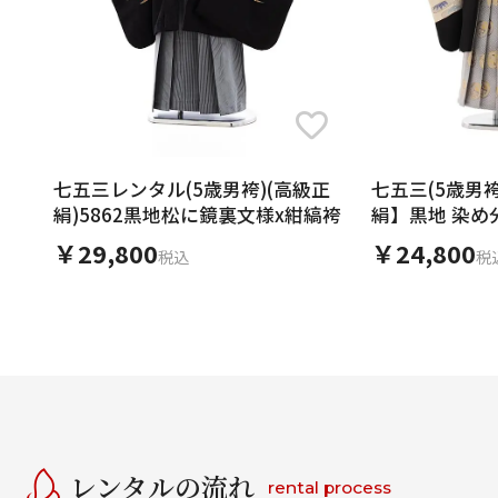
七五三レンタル(5歳男袴)(高級正
七五三(5歳男袴
絹)5862黒地松に鏡裏文様x紺縞袴
絹】黒地 染め
レー丸紋
￥29,800
￥24,800
税込
税
レンタルの流れ
rental process