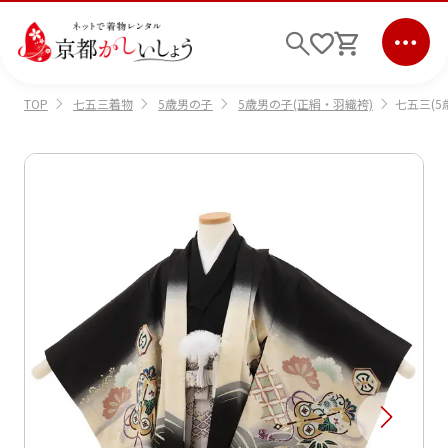
七五三着物
5歳男の子
5歳男の子(正絹・羽織袴)
七五三(5
TOP
ログイン
会員登録
キーワード検索
商品から選ぶ
検索
ご利用ガイド
サポート
条件検索
会社情報