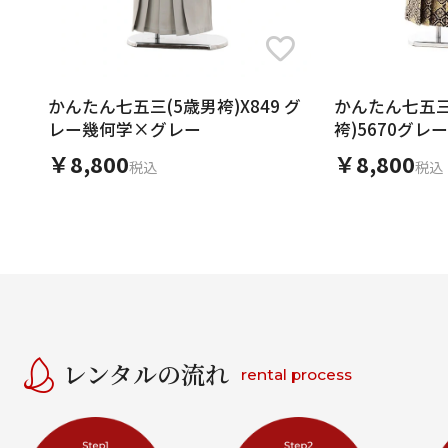
かんたん七五三(5歳男袴)X849 グ
かんたん七五三
レー幾何学×グレー
袴)5670グ
菱袴
￥8,800
￥8,800
税込
税込
レンタルの流れ
rental process