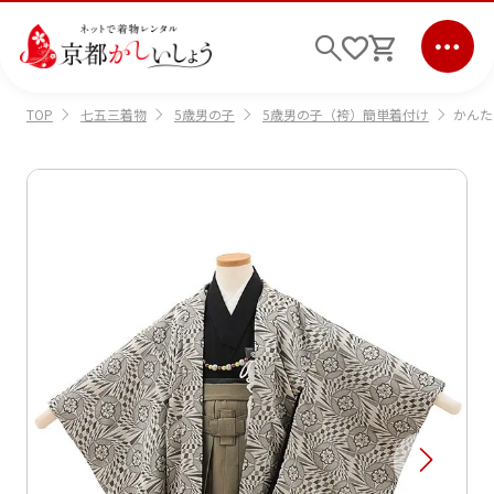
七五三着物
5歳男の子
5歳男の子（袴）簡単着付け
かんた
TOP
ログイン
会員登録
キーワード検索
商品から選ぶ
検索
ご利用ガイド
サポート
条件検索
会社情報