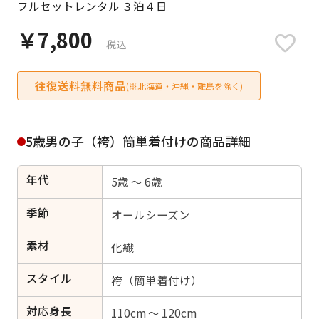
フルセットレンタル ３泊４日
日付をリセット
￥7,800
税込
往復送料無料商品
ご利用される方
(※北海道・沖縄・離島を除く)
ご利用される対象の方を選択してください
5歳男の子（袴）簡単着付けの商品詳細
年代
5歳 ～ 6歳
女性
男性
女の子
男の子
季節
オールシーズン
素材
化繊
スタイル
キャンセル
検索する
袴（簡単着付け）
対応身長
110cm ～ 120cm