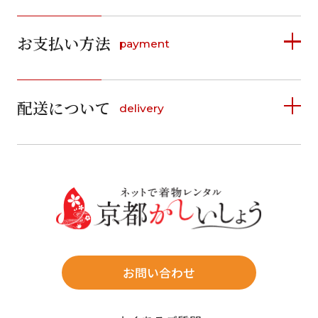
2026年8月
2026年9月
お支払い方法
payment
日
月
火
水
木
金
土
日
月
火
水
木
金
土
1
1
2
3
4
5
詳しく見る
2
3
4
5
6
7
8
6
7
8
9
10
11
12
9
10
11
12
13
14
15
配送について
delivery
お支払い方法は、クレジットカード、代金引換、
13
14
15
16
17
18
19
16
17
18
19
20
21
22
料金後払い（コンビニ・銀行・郵便局）がご利用いただ
20
21
22
23
24
25
26
23
24
25
26
27
28
29
けます。
詳しく見る
27
28
29
30
30
31
送料
店休日
往復送料無料
※北海道・沖縄・離島は往復送料3,300円(送料×個数)
式場やホテルへの直送も承ります。
お問い合わせ
時間指定