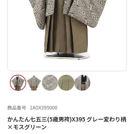
ご利用日
ご利用日を選択してください
レンタルの流れ
2026年8月
閲覧履歴
日
月
火
水
木
金
土
日
月
1
2
3
4
5
6
7
8
6
7
11
12
13
14
15
9
10
13
14
16
17
18
19
20
21
22
20
21
23
24
25
26
27
28
29
27
28
商品番号
1AOX395000
30
31
かんたん七五三(5歳男袴)X395 グレー変わり柄
現在選択しているご利用日
×モスグリーン