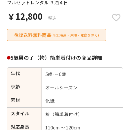
フルセットレンタル ３泊４日
日付をリセット
￥12,800
税込
往復送料無料商品
ご利用される方
(※北海道・沖縄・離島を除く)
ご利用される対象の方を選択してください
5歳男の子（袴）簡単着付けの商品詳細
年代
5歳 ～ 6歳
女性
男性
女の子
男の子
季節
オールシーズン
素材
化繊
スタイル
キャンセル
検索する
袴（簡単着付け）
対応身長
110cm ～ 120cm