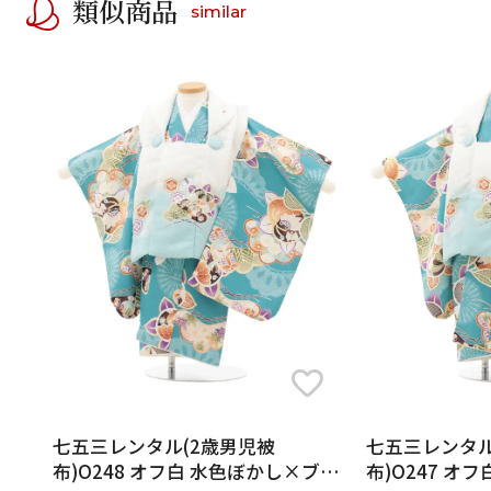
類似商品
similar
七五三レンタル(2歳男児被
七五三レンタル
布)O248 オフ白 水色ぼかし×ブル
布)O247 オ