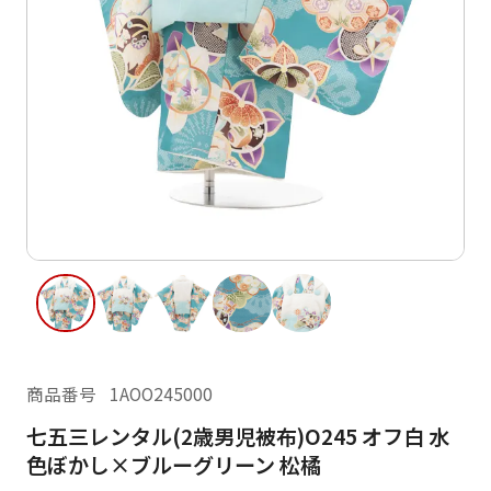
ご利用日
ご利用日を選択してください
レンタルの流れ
2026年8月
閲覧履歴
日
月
火
水
木
金
土
日
月
1
2
3
4
5
6
7
8
6
7
13
14
15
9
10
11
12
13
14
16
17
18
19
20
21
22
20
21
23
24
25
26
27
28
29
27
28
商品番号
1AOO245000
30
31
七五三レンタル(2歳男児被布)O245 オフ白 水
現在選択しているご利用日
色ぼかし×ブルーグリーン 松橘