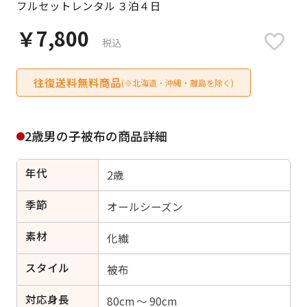
フルセットレンタル ３泊４日
日付をリセット
￥7,800
税込
往復送料無料商品
ご利用される方
(※北海道・沖縄・離島を除く)
ご利用される対象の方を選択してください
2歳男の子被布の商品詳細
年代
2歳
女性
男性
女の子
男の子
季節
オールシーズン
素材
化繊
スタイル
キャンセル
検索する
被布
対応身長
80cm ～ 90cm