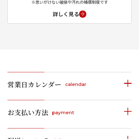
※思いがけない破損や汚れの補償制度です
詳しく見る
営業日カレンダー
calendar
2026年8月
2026年9月
お支払い方法
payment
日
月
火
水
木
金
土
日
月
火
水
木
金
土
1
1
2
3
4
5
詳しく見る
2
3
4
5
6
7
8
6
7
8
9
10
11
12
9
10
11
12
13
14
15