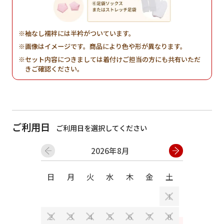
袖なし襦袢には半衿がついています。
画像はイメージです。商品により色や形が異なります。
セット内容につきましては着付けご担当の方にも共有いただ
きご確認ください。
ご利用日
ご利用日を選択してください
2026年8月
日
月
火
水
木
金
土
日
月
1
2
3
4
5
6
7
8