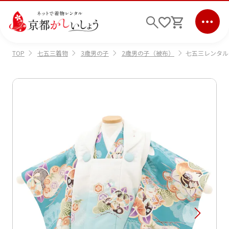
七五三着物
3歳男の子
2歳男の子（被布）
七五三レンタル(
TOP
ログイン
会員登録
キーワード検索
商品から選ぶ
検索
ご利用ガイド
サポート
条件検索
会社情報