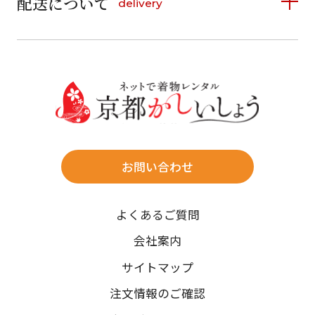
配送について
delivery
お支払い方法は、クレジットカード、代金引換、
13
14
15
16
17
18
19
16
17
18
19
20
21
22
料金後払い（コンビニ・銀行・郵便局）がご利用いただ
20
21
22
23
24
25
26
23
24
25
26
27
28
29
けます。
詳しく見る
27
28
29
30
30
31
送料
店休日
往復送料無料
※北海道・沖縄・離島は往復送料3,300円(送料×個数)
式場やホテルへの直送も承ります。
お問い合わせ
時間指定
よくあるご質問
午前中/14~16時/16~18時/18~20時/19~21時
ご注文の際にご指定ください。
会社案内
※天候や、交通事情によりご希望のお届け日・お届け時間に添
サイトマップ
えない場合もございますのでご了承ください。
注文情報のご確認