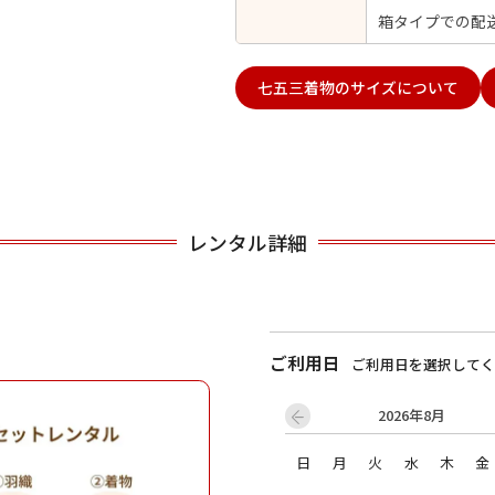
箱タイプでの配
用される対象の方を選択してください
七五三着物のサイズについて
レンタル詳細
男性
女の子
ご利用日
ご利用日を選択してく
2026年8月
キャンセル
検索する
日
月
火
水
木
金