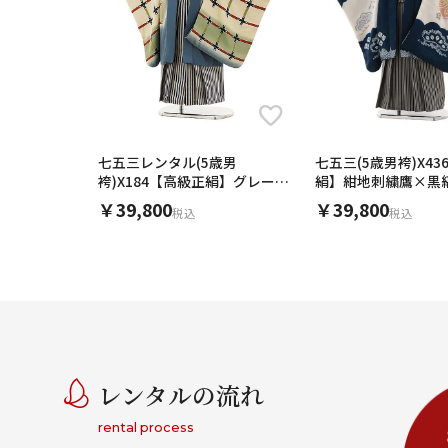
七五三レンタル(5歳男
七五三(5歳男袴)X4
袴)X184【高級正絹】グレー地
絹】紺地刺繍鷹×黒
天井格子x紺縞袴
￥39,800
￥39,800
税込
税込
レンタルの流れ
rental process