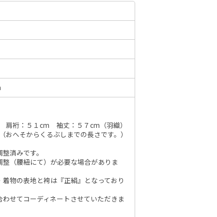
6年10月
2026年11月
水
木
金
土
日
月
火
水
木
金
土
日
1
2
3
1
2
3
4
5
6
7
m
7
8
9
10
8
9
10
11
12
13
14
6
14
15
16
17
15
16
17
18
19
20
21
13
21
22
23
24
 肩裄：５１cm 袖丈：５７cm（羽織）
22
23
24
25
26
27
28
20
m（おへそからくるぶしまでの長さです。）
28
29
30
31
29
30
27
調整済みです。
調整（腰紐にて）が必要な場合がありま
・着物の表地と袴は『正絹』となっており
合わせてコーディネートさせていただきま