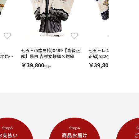
七五三(5歳男袴)X499【高級正
七五三レンタル(5歳男袴)
黒地昆虫
絹】黒白 吉祥文様鷹×紺縞
正絹)5824紺白刺繍兜x紺
ルド縞袴
￥39,800
￥39,800
税込
税込