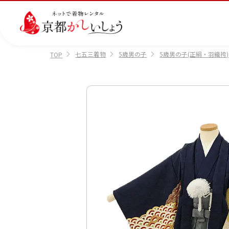
七五三着物
5歳男の子
5歳男の子(正絹・羽織袴)
TOP
カテゴリから選ぶ
汚
注文情報のご確認
会社案内
あ
レ
掲
損・
ん
ビ
載
破
し
ュ
画
産
七
訪
振
損・
ん
ー
像
着
五
問
袖
クリ
パ
の
に
三
着
ーニ
ッ
書
つ
ング
ク
き
い
につ
に
方
て
いて
つ
に
い
つ
て
い
て