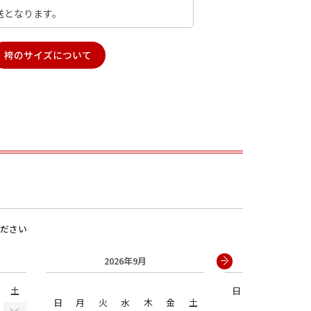
送となります。
袴のサイズについて
男の子
ださい
2026年9月
2026年
土
日
月
火
水
日
月
火
水
木
金
土