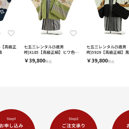
36【高級正
七五三レンタル(5歳男
七五三レンタル(5歳男
縞
袴)X185【高級正絹】ヒワ色松
袴)5929【高級正絹】
源氏車x紺縞袴
x紺細縞袴
￥39,800
￥39,800
税込
税込