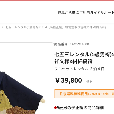
商品から選ぶ
ご利用ガイド
サポー
七五三レンタル(5歳男袴)5914【高級正絹】紺地雲取り吉祥文様x紺細縞袴
商品番号
1AO5914000
プ
着物
七五
返
特
キーワード検索
七五三レンタル(5歳男袴)
ラ
レン
三レ
品・
定
イ
タル
ンタ
交
商
留
色
色
ジュ
女
小
祥文様x紺細縞袴
バ
Q&A
ル
換・
取
袖
留
無
ニア
袴
紋
シ
Q&A
キャ
引
フルセットレンタル ３泊４日
袖
地
袴・
ー
ンセ
法
着物
￥39,800
ポ
ルに
に
税込
リ
つい
基
シ
て
づ
ー
く
往復送料無料商品
(※北海道・沖縄・離
表
条件検索
示
5歳男の子正絹の商品詳細