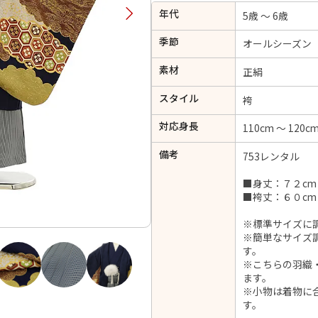
年代
択してください
5歳 ～ 6歳
季節
オールシーズン
2026年9月
202
素材
正絹
金
土
日
月
火
スタイル
日
月
火
水
木
金
土
袴
1
1
2
3
4
5
対応身長
110cm ～ 120c
4
5
6
7
8
6
7
8
9
10
11
12
備考
753レンタル
14
15
11
12
13
13
14
15
16
17
18
19
21
22
18
19
20
■身丈：７２cm
20
21
22
23
24
25
26
■袴丈：６０c
28
29
25
26
27
27
28
29
30
※標準サイズに
※簡単なサイズ
す。
※こちらの羽織
ます。
日付をリセット
現在選択しているご利用日
※小物は着物に
す。