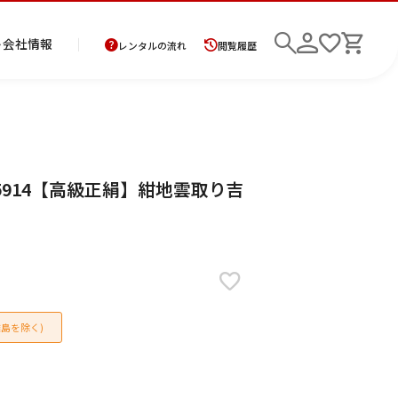
ト
会社情報
レンタルの流れ
閲覧履歴
商
お
レ
レ
初
5914【高級正絹】紺地雲取り吉
品
支
ン
ン
め
の
払
タ
タ
て
二
花
紋
メ
モ
ご
方
ル
ル
の
部
嫁
服
ン
ー
検索
返
法
ご
ご
方
式
衣
ズ
ニ
却
に
利
利
へ
着
裳
ア
ン
に
つ
用
用
物
ン
グ
つ
い
案
の
サ
い
て
内
流
ン
て
れ
ブ
島を除く)
ル