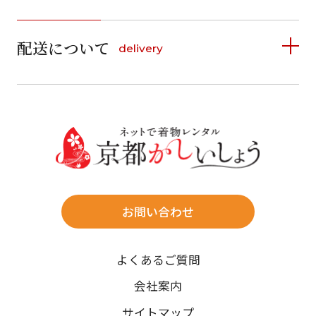
1
1
2
3
4
5
詳しく見る
2
3
4
5
6
7
8
6
7
8
9
10
11
12
9
10
11
12
13
14
15
配送について
delivery
お支払い方法は、クレジットカード、代金引換、
13
14
15
16
17
18
19
16
17
18
19
20
21
22
料金後払い（コンビニ・銀行・郵便局）がご利用いただ
20
21
22
23
24
25
26
23
24
25
26
27
28
29
けます。
詳しく見る
27
28
29
30
30
31
送料
店休日
往復送料無料
※北海道・沖縄・離島は往復送料3,300円(送料×個数)
式場やホテルへの直送も承ります。
お問い合わせ
時間指定
よくあるご質問
午前中/14~16時/16~18時/18~20時/19~21時
ご注文の際にご指定ください。
会社案内
※天候や、交通事情によりご希望のお届け日・お届け時間に添
サイトマップ