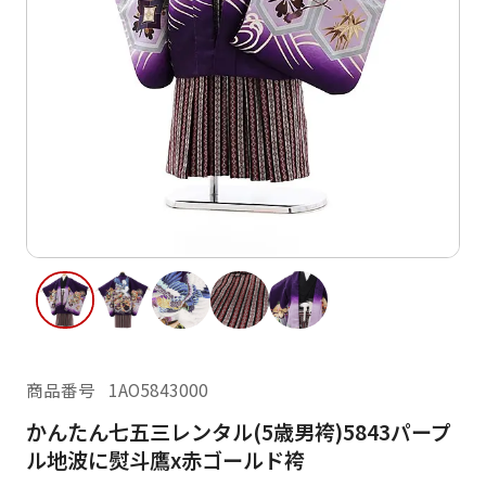
ご利用日
ご利用日を選択してください
レンタルの流れ
2026年8月
閲覧履歴
日
月
火
水
木
金
土
日
月
1
2
3
4
5
6
7
8
6
7
11
12
13
14
15
9
10
13
14
16
17
18
19
20
21
22
20
21
23
24
25
26
27
28
29
27
28
商品番号
1AO5843000
30
31
かんたん七五三レンタル(5歳男袴)5843パープ
現在選択しているご利用日
ル地波に熨斗鷹x赤ゴールド袴