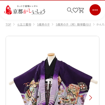
七五三着物
5歳男の子
5歳男の子（袴）簡単着付け
かんた
TOP
ログイン
会員登録
キーワード検索
商品から選ぶ
検索
ご利用ガイド
サポート
条件検索
会社情報