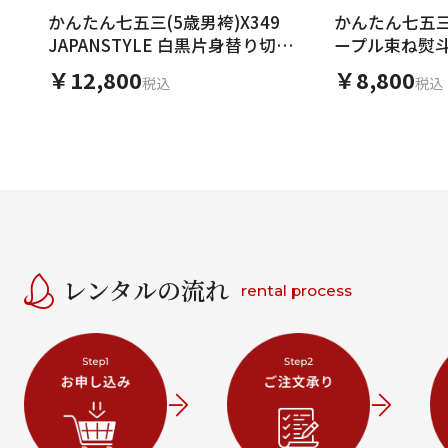
かんたん七五三(5歳男袴)X349
かんたん七五三(
JAPANSTYLE 白黒片身替り切子鷹
ープル束ね熨
×紫
￥12,800
￥8,800
税込
税込
レンタルの流れ
rental process