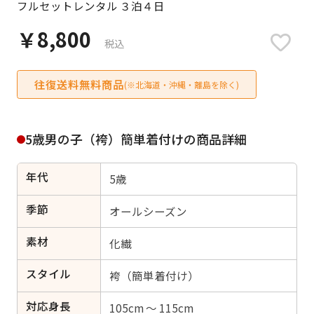
フルセットレンタル ３泊４日
日付をリセット
￥8,800
税込
往復送料無料商品
ご利用される方
(※北海道・沖縄・離島を除く)
ご利用される対象の方を選択してください
5歳男の子（袴）簡単着付けの商品詳細
年代
5歳
女性
男性
女の子
男の子
季節
オールシーズン
素材
化繊
スタイル
キャンセル
検索する
袴（簡単着付け）
対応身長
105cm ～ 115cm