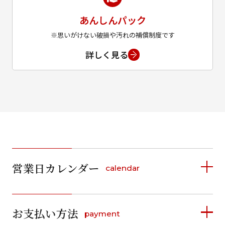
あんしんパック
※思いがけない破損や汚れの補償制度です
詳しく見る
営業日カレンダー
calendar
2026年8月
2026年9月
お支払い方法
payment
日
月
火
水
木
金
土
日
月
火
水
木
金
土