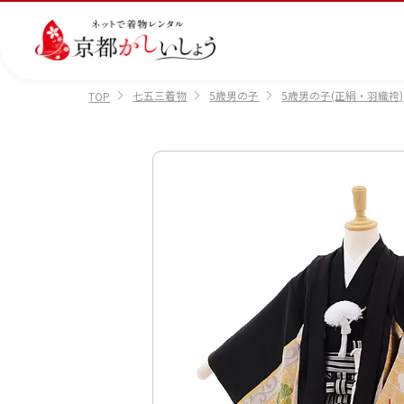
七五三着物
5歳男の子
5歳男の子(正絹・羽織袴)
TOP
カテゴリから選ぶ
汚
注文情報のご確認
会社案内
あ
レ
掲
損・
ん
ビ
載
破
し
ュ
画
産
七
訪
振
損・
ん
ー
像
着
五
問
袖
クリ
パ
の
に
三
着
ーニ
ッ
書
つ
ング
ク
き
い
につ
に
方
て
いて
つ
に
い
つ
て
い
て