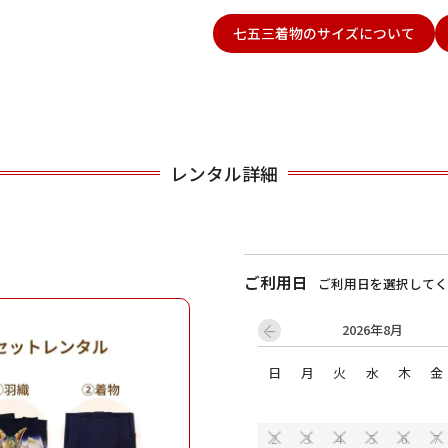
七五三着物のサイズについて
用される対象の方を選択してください
レンタル詳細
ご利用日
男性
女の子
ご利用日を選択してく
2026年8月
日
月
火
水
木
金
キャンセル
検索する
2
3
4
5
6
7