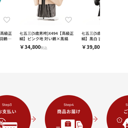
【高級正
七五三(5歳男袴)X494【高級正
七五三(5歳男袴)X499【
二羽鶴×
絹】ピンク地 対い鶴×黒縞
絹】黒白 吉祥文様鷹×紺
￥34,800
￥39,800
税込
税込