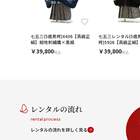
七五三(5歳男袴)X436【高級正
七五三レンタル(5歳
絹】紺地刺繍鷹×黒縞
袴)5926【高級正絹
鷹刺繍x黒縞袴
￥39,800
￥39,800
税込
税込
レンタルの流れ
rental process
レンタルの流れを詳しく見る