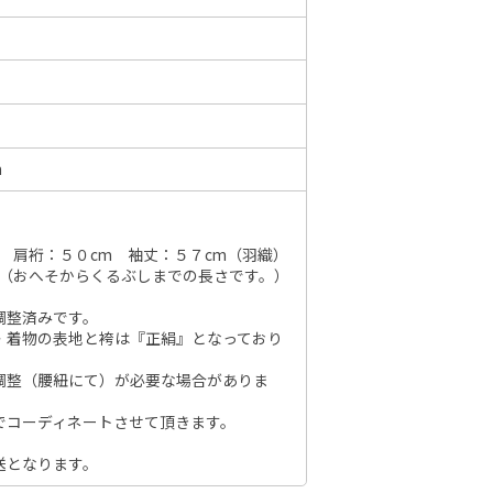
6年10月
2026年11月
水
木
金
土
日
月
火
水
木
金
土
日
m
1
2
3
1
2
3
4
5
6
7
7
8
9
10
8
9
10
11
12
13
14
6
14
15
16
17
 肩裄：５０cm 袖丈：５７cm（羽織）
15
16
17
18
19
20
21
13
m（おへそからくるぶしまでの長さです。）
21
22
23
24
22
23
24
25
26
27
28
20
調整済みです。
28
29
30
31
29
30
27
・着物の表地と袴は『正絹』となっており
調整（腰紐にて）が必要な場合がありま
でコーディネートさせて頂きます。
送となります。