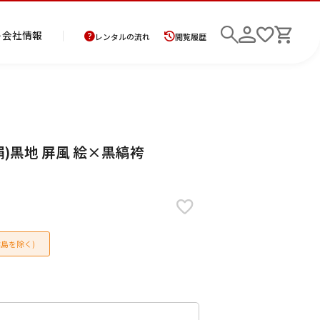
ト
会社情報
レンタルの流れ
閲覧履歴
商
お
レ
レ
初
正絹)黒地 屏風 絵×黒縞袴
品
支
ン
ン
め
の
払
タ
タ
て
二
花
紋
メ
モ
ご
方
ル
ル
の
部
嫁
服
ン
ー
検索
返
法
ご
ご
方
式
衣
ズ
ニ
却
に
利
利
へ
着
裳
ア
ン
に
つ
用
用
物
ン
グ
つ
い
案
の
サ
島を除く)
い
て
内
流
ン
て
れ
ブ
ル