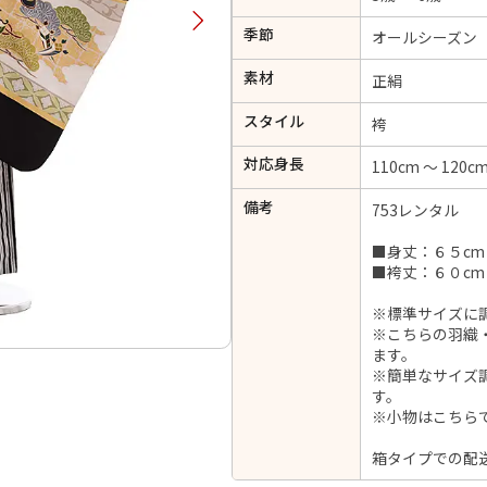
択してください
季節
オールシーズン
素材
正絹
2026年9月
202
スタイル
袴
金
土
日
月
火
日
月
火
水
木
金
土
対応身長
110cm ～ 120c
1
1
2
3
4
5
4
5
6
備考
7
8
753レンタル
6
7
8
9
10
11
12
14
15
11
12
13
■身丈：６５cm
13
14
15
16
17
18
19
■袴丈：６０c
21
22
18
19
20
20
21
22
23
24
25
26
※標準サイズに
28
29
25
26
27
27
28
29
30
※こちらの羽織
ます。
※簡単なサイズ
す。
※小物はこちら
日付をリセット
現在選択しているご利用日
箱タイプでの配