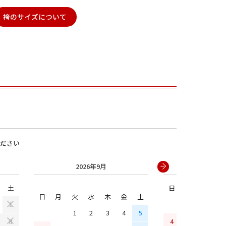
袴のサイズについて
男の子
ださい
2026年9月
2026年
土
日
月
火
水
日
月
火
水
木
金
土
1
1
2
3
4
5
4
5
6
7
8