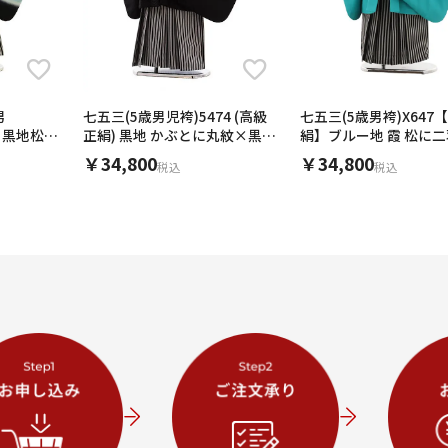
男
七五三(5歳男児袴)5474 (高級
七五三(5歳男袴)X647
】黒地松に
正絹) 黒地 かぶとに丸紋×黒白
絹】ブルー地 霞 松に
縞袴
黒縞
￥34,800
￥34,800
税込
税込