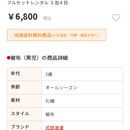
フルセットレンタル ３泊４日
日付をリセット
￥6,800
税込
往復送料無料商品
ご利用される方
(※北海道・沖縄・離島を除く)
ご利用される対象の方を選択してください
被布（男児）の商品詳細
年代
3歳
女性
男性
女の子
男の子
季節
オールシーズン
素材
化繊
スタイル
キャンセル
検索する
被布
ブランド
式部浪漫