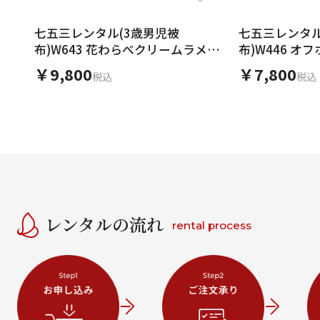
七五三レンタル(3歳男児被
七五三レンタル
布)W643 花わらべクリームラメ×
布)W446 オ
黒地レース
￥9,800
￥7,800
税込
税込
レンタルの流れ
rental process