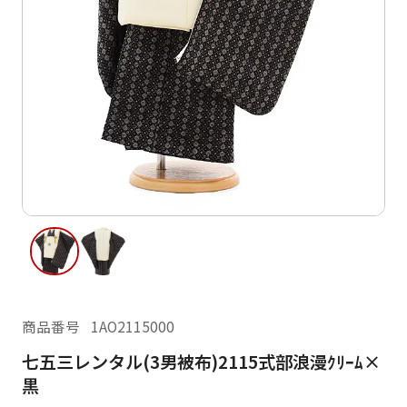
ご利用日
ご利用日を選択してください
レンタルの流れ
2026年8月
閲覧履歴
日
月
火
水
木
金
土
日
月
1
2
3
4
5
6
7
8
6
7
11
12
13
14
15
9
10
13
14
16
17
18
19
20
21
22
20
21
23
24
25
26
27
28
29
27
28
商品番号
1AO2115000
30
31
七五三レンタル(3男被布)2115式部浪漫ｸﾘｰﾑ×
現在選択しているご利用日
黒