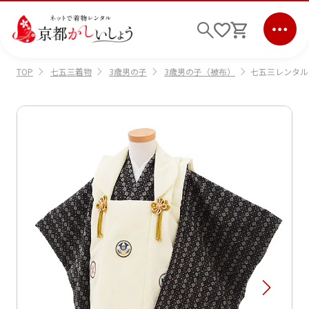
七五三着物
3歳男の子
3歳男の子（被布）
七五三レンタル(
TOP
ログイン
会員登録
キーワード検索
商品から選ぶ
検索
ご利用ガイド
サポート
条件検索
会社情報