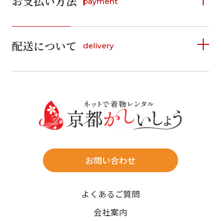
お支払い方法
payment
日
月
火
水
木
金
土
日
月
火
水
木
金
土
1
1
2
3
4
5
詳しく見る
2
3
4
5
6
7
8
6
7
8
9
10
11
12
9
10
11
12
13
14
15
配送について
delivery
お支払い方法は、クレジットカード、代金引換、
13
14
15
16
17
18
19
16
17
18
19
20
21
22
料金後払い（コンビニ・銀行・郵便局）がご利用いただ
20
21
22
23
24
25
26
23
24
25
26
27
28
29
けます。
詳しく見る
27
28
29
30
30
31
送料
店休日
往復送料無料
※北海道・沖縄・離島は往復送料3,300円(送料×個数)
式場やホテルへの直送も承ります。
お問い合わせ
時間指定
よくあるご質問
午前中/14~16時/16~18時/18~20時/19~21時
ご注文の際にご指定ください。
会社案内