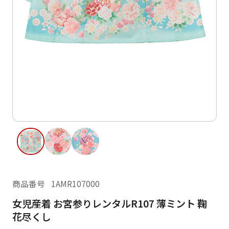
ご利用日
ご利用日を選択してください
レンタルの流れ
2026年8月
閲覧履歴
日
月
火
水
木
金
土
日
月
1
2
3
4
5
6
7
8
6
7
11
12
13
14
15
9
10
13
14
16
17
18
19
20
21
22
20
21
23
24
25
26
27
28
29
27
28
商品番号
1AMR107000
30
31
女児産着 お宮参りレンタルR107 薄ミント 鞠
現在選択しているご利用日
花尽くし