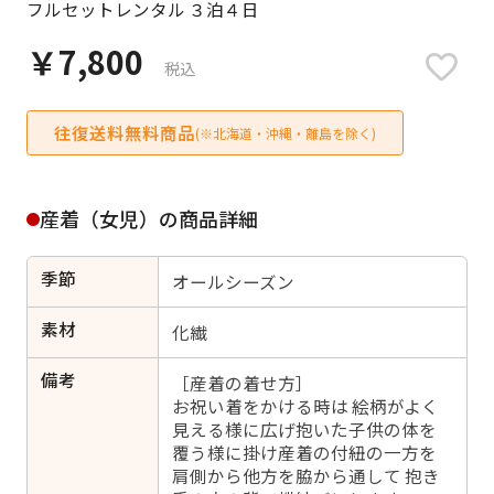
フルセットレンタル ３泊４日
日付をリセット
￥7,800
税込
往復送料無料商品
ご利用される方
(※北海道・沖縄・離島を除く)
ご利用される対象の方を選択してください
産着（女児）の商品詳細
季節
オールシーズン
女性
男性
女の子
男の子
素材
化繊
備考
［産着の着せ方］
お祝い着をかける時は 絵柄がよく
見える様に広げ抱いた子供の体を
キャンセル
検索する
覆う様に掛け産着の付紐の一方を
肩側から他方を脇から通して 抱き