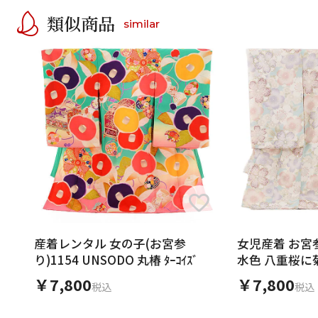
類似商品
similar
産着レンタル 女の子(お宮参
女児産着 お宮参
り)1154 UNSODO 丸椿 ﾀｰｺｲｽﾞ
水色 八重桜に
￥7,800
￥7,800
税込
税込