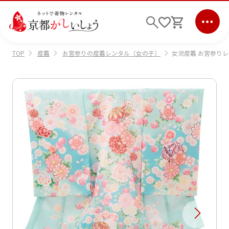
産着
お宮参りの産着レンタル（女の子）
女児産着 お宮参りレン
TOP
ログイン
会員登録
キーワード検索
商品から選ぶ
検索
ご利用ガイド
サポート
条件検索
会社情報