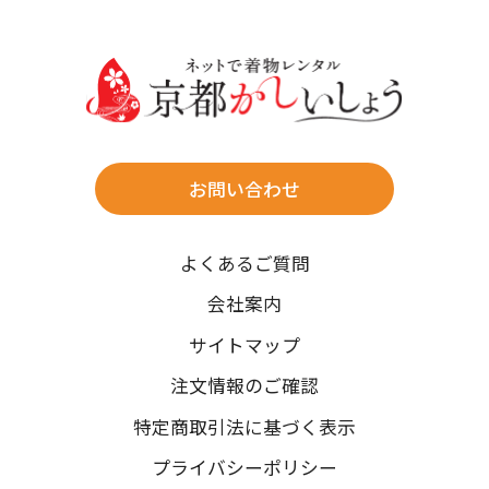
30
31
送料
店休日
往復送料無料
※北海道・沖縄・離島は往復送料3,300円(送料×個数)
式場やホテルへの直送も承ります。
お問い合わせ
時間指定
よくあるご質問
午前中/14~16時/16~18時/18~20時/19~21時
ご注文の際にご指定ください。
会社案内
※天候や、交通事情によりご希望のお届け日・お届け時間に添
サイトマップ
えない場合もございますのでご了承ください。
注文情報のご確認
特定商取引法に基づく表示
プライバシーポリシー