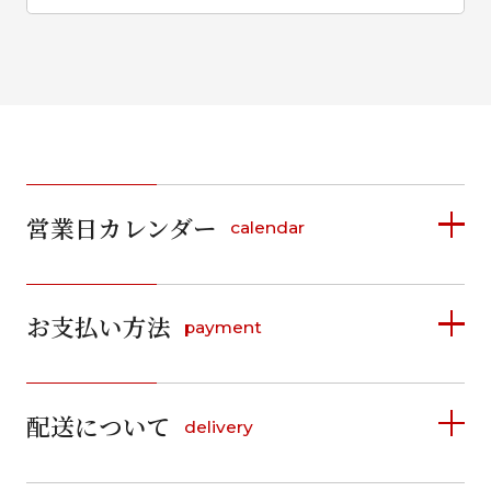
営業日カレンダー
calendar
2026年8月
2026年9月
お支払い方法
payment
日
月
火
水
木
金
土
日
月
火
水
木
金
土
1
1
2
3
4
5
詳しく見る
2
3
4
5
6
7
8
6
7
8
9
10
11
12
9
10
11
12
13
14
15
配送について
delivery
お支払い方法は、クレジットカード、代金引換、
13
14
15
16
17
18
19
16
17
18
19
20
21
22
料金後払い（コンビニ・銀行・郵便局）がご利用いただ
20
21
22
23
24
25
26
23
24
25
26
27
28
29
けます。
詳しく見る
27
28
29
30