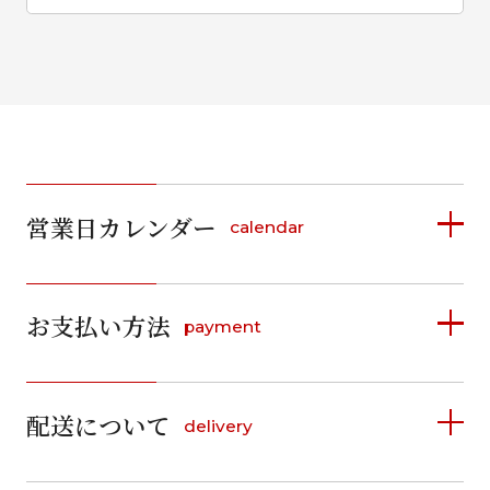
営業日カレンダー
calendar
2026年8月
2026年9月
お支払い方法
payment
日
月
火
水
木
金
土
日
月
火
水
木
金
土
1
1
2
3
4
5
詳しく見る
2
3
4
5
6
7
8
6
7
8
9
10
11
12
9
10
11
12
13
14
15
配送について
delivery
お支払い方法は、クレジットカード、代金引換、
13
14
15
16
17
18
19
16
17
18
19
20
21
22
料金後払い（コンビニ・銀行・郵便局）がご利用いただ
20
21
22
23
24
25
26
23
24
25
26
27
28
29
けます。
詳しく見る
27
28
29
30