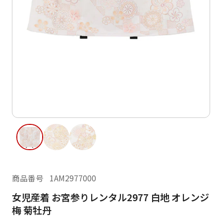
ご利用日
ご利用日を選択してください
レンタルの流れ
2026年8月
閲覧履歴
日
月
火
水
木
金
土
日
月
1
2
3
4
5
6
7
8
6
7
13
14
15
9
10
11
12
13
14
16
17
18
19
20
21
22
20
21
23
24
25
26
27
28
29
27
28
商品番号
1AM2977000
30
31
女児産着 お宮参りレンタル2977 白地 オレンジ
現在選択しているご利用日
梅 菊牡丹