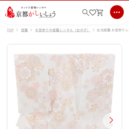
産着
お宮参りの産着レンタル（女の子）
女児産着 お宮参りレン
TOP
ログイン
会員登録
キーワード検索
商品から選ぶ
検索
ご利用ガイド
サポート
条件検索
会社情報