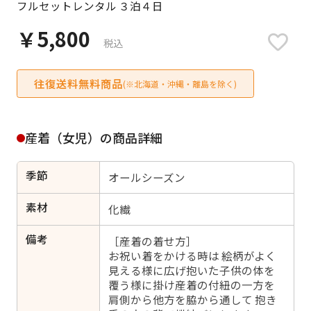
フルセットレンタル ３泊４日
日付をリセット
￥5,800
税込
往復送料無料商品
ご利用される方
(※北海道・沖縄・離島を除く)
ご利用される対象の方を選択してください
産着（女児）の商品詳細
季節
オールシーズン
女性
男性
女の子
男の子
素材
化繊
備考
［産着の着せ方］
お祝い着をかける時は 絵柄がよく
見える様に広げ抱いた子供の体を
キャンセル
検索する
覆う様に掛け産着の付紐の一方を
肩側から他方を脇から通して 抱き