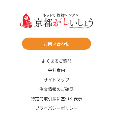
30
31
送料
店休日
往復送料無料
※北海道・沖縄・離島は往復送料3,300円(送料×個数)
式場やホテルへの直送も承ります。
お問い合わせ
時間指定
よくあるご質問
午前中/14~16時/16~18時/18~20時/19~21時
ご注文の際にご指定ください。
会社案内
※天候や、交通事情によりご希望のお届け日・お届け時間に添
サイトマップ
えない場合もございますのでご了承ください。
注文情報のご確認
特定商取引法に基づく表示
プライバシーポリシー