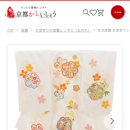
産着
お宮参りの産着レンタル（女の子）
女児産着 お宮参りレ
TOP
ログイン
会員登録
キーワード検索
商品から選ぶ
検索
ご利用ガイド
サポート
条件検索
会社情報