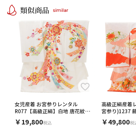
類似商品
similar
女児産着 お宮参りレンタル
高級正絹産着レ
R077【高級正絹】白地 唐花紋に
宮参り)1237
熨斗
散し
￥19,800
￥49,800
税込
税