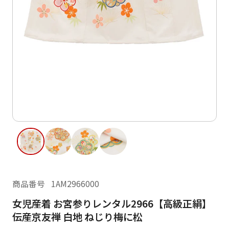
ご利用日
ご利用日を選択してください
レンタルの流れ
2026年8月
閲覧履歴
日
月
火
水
木
金
土
日
月
1
2
3
4
5
6
7
8
6
7
13
14
15
9
10
11
12
13
14
16
17
18
19
20
21
22
20
21
23
24
25
26
27
28
29
27
28
商品番号
1AM2966000
30
31
女児産着 お宮参りレンタル2966【高級正絹】
現在選択しているご利用日
伝産京友禅 白地 ねじり梅に松