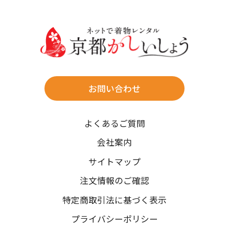
30
31
送料
店休日
往復送料無料
※北海道・沖縄・離島は往復送料3,300円(送料×個数)
式場やホテルへの直送も承ります。
お問い合わせ
時間指定
よくあるご質問
午前中/14~16時/16~18時/18~20時/19~21時
ご注文の際にご指定ください。
会社案内
※天候や、交通事情によりご希望のお届け日・お届け時間に添
サイトマップ
えない場合もございますのでご了承ください。
注文情報のご確認
特定商取引法に基づく表示
プライバシーポリシー