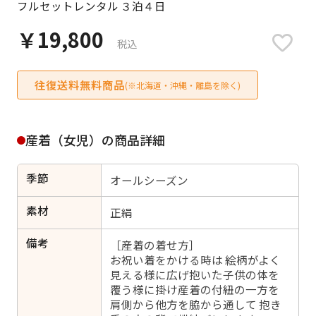
フルセットレンタル ３泊４日
日付をリセット
￥19,800
税込
往復送料無料商品
ご利用される方
(※北海道・沖縄・離島を除く)
ご利用される対象の方を選択してください
産着（女児）の商品詳細
季節
オールシーズン
女性
男性
女の子
男の子
素材
正絹
備考
［産着の着せ方］
お祝い着をかける時は 絵柄がよく
見える様に広げ抱いた子供の体を
キャンセル
検索する
覆う様に掛け産着の付紐の一方を
肩側から他方を脇から通して 抱き