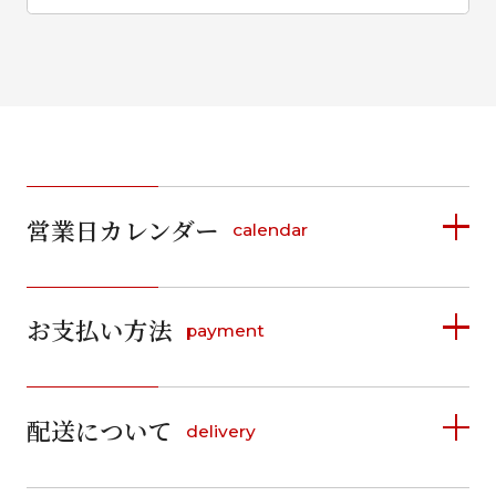
営業日カレンダー
calendar
2026年8月
2026年9月
お支払い方法
payment
日
月
火
水
木
金
土
日
月
火
水
木
金
土
1
1
2
3
4
5
詳しく見る
2
3
4
5
6
7
8
6
7
8
9
10
11
12
9
10
11
12
13
14
15
配送について
delivery
お支払い方法は、クレジットカード、代金引換、
13
14
15
16
17
18
19
16
17
18
19
20
21
22
料金後払い（コンビニ・銀行・郵便局）がご利用いただ
20
21
22
23
24
25
26
23
24
25
26
27
28
29
けます。
詳しく見る
27
28
29
30