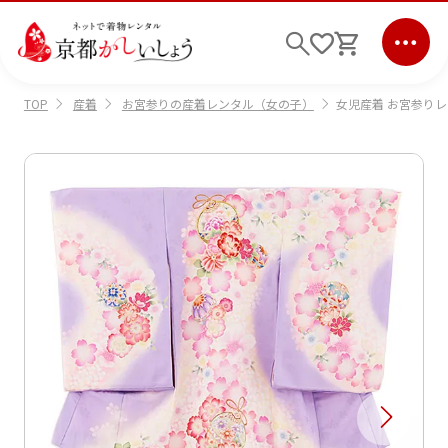
産着
お宮参りの産着レンタル（女の子）
女児産着 お宮参りレ
TOP
ログイン
会員登録
キーワード検索
商品から選ぶ
検索
ご利用ガイド
サポート
条件検索
会社情報