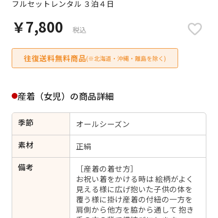
フルセットレンタル ３泊４日
日付をリセット
￥7,800
税込
往復送料無料商品
ご利用される方
(※北海道・沖縄・離島を除く)
ご利用される対象の方を選択してください
産着（女児）の商品詳細
季節
オールシーズン
女性
男性
女の子
男の子
素材
正絹
備考
［産着の着せ方］
お祝い着をかける時は 絵柄がよく
見える様に広げ抱いた子供の体を
キャンセル
検索する
覆う様に掛け産着の付紐の一方を
肩側から他方を脇から通して 抱き