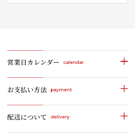
営業日カレンダー
calendar
2026年8月
2026年9月
お支払い方法
payment
日
月
火
水
木
金
土
日
月
火
水
木
金
土
1
1
2
3
4
5
詳しく見る
2
3
4
5
6
7
8
6
7
8
9
10
11
12
9
10
11
12
13
14
15
配送について
delivery
お支払い方法は、クレジットカード、代金引換、
13
14
15
16
17
18
19
16
17
18
19
20
21
22
料金後払い（コンビニ・銀行・郵便局）がご利用いただ
20
21
22
23
24
25
26
23
24
25
26
27
28
29
けます。
詳しく見る
27
28
29
30