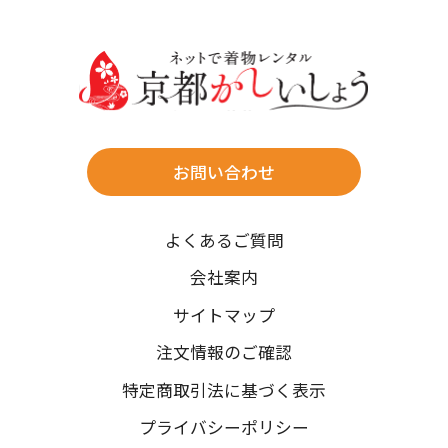
30
31
送料
店休日
往復送料無料
※北海道・沖縄・離島は往復送料3,300円(送料×個数)
式場やホテルへの直送も承ります。
お問い合わせ
時間指定
よくあるご質問
午前中/14~16時/16~18時/18~20時/19~21時
ご注文の際にご指定ください。
会社案内
※天候や、交通事情によりご希望のお届け日・お届け時間に添
サイトマップ
えない場合もございますのでご了承ください。
注文情報のご確認
特定商取引法に基づく表示
プライバシーポリシー