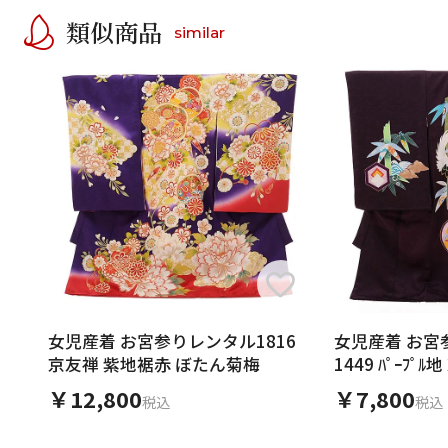
類似商品
similar
女児産着 お宮参りレンタル1816
女児産着 お宮参
京友禅 紫地裾赤 ぼたん菊梅
1449 ﾊﾟｰﾌﾟ
￥12,800
￥7,800
税込
税込