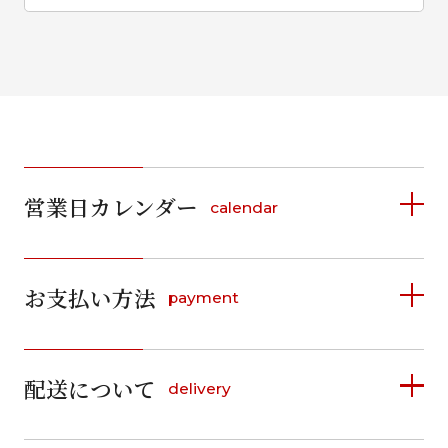
営業日カレンダー
calendar
2026年8月
2026年9月
お支払い方法
payment
日
月
火
水
木
金
土
日
月
火
水
木
金
土
1
1
2
3
4
5
詳しく見る
2
3
4
5
6
7
8
6
7
8
9
10
11
12
9
10
11
12
13
14
15
配送について
delivery
お支払い方法は、クレジットカード、代金引換、
13
14
15
16
17
18
19
16
17
18
19
20
21
22
料金後払い（コンビニ・銀行・郵便局）がご利用いただ
20
21
22
23
24
25
26
23
24
25
26
27
28
29
けます。
詳しく見る
27
28
29
30