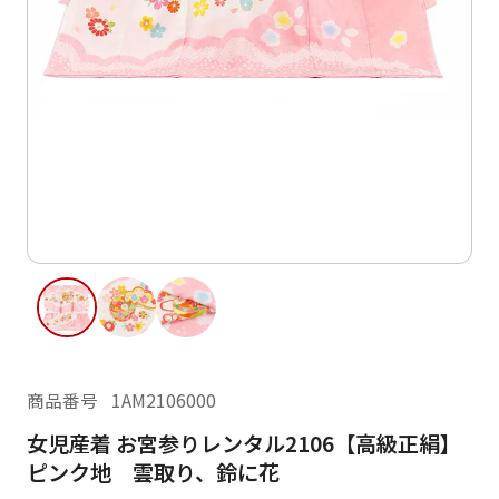
ご利用日
ご利用日を選択してください
レンタルの流れ
2026年8月
閲覧履歴
日
月
火
水
木
金
土
日
月
1
2
3
4
5
6
7
8
6
7
12
13
14
15
9
10
11
13
14
16
17
18
19
20
21
22
20
21
23
24
25
26
27
28
29
27
28
商品番号
1AM2106000
30
31
女児産着 お宮参りレンタル2106【高級正絹】
現在選択しているご利用日
ピンク地 雲取り、鈴に花