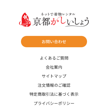
30
31
送料
店休日
往復送料無料
※北海道・沖縄・離島は往復送料3,300円(送料×個数)
式場やホテルへの直送も承ります。
お問い合わせ
時間指定
よくあるご質問
午前中/14~16時/16~18時/18~20時/19~21時
ご注文の際にご指定ください。
会社案内
※天候や、交通事情によりご希望のお届け日・お届け時間に添
サイトマップ
えない場合もございますのでご了承ください。
注文情報のご確認
特定商取引法に基づく表示
プライバシーポリシー