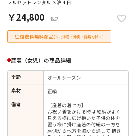
フルセットレンタル ３泊４日
日付をリセット
￥24,800
税込
往復送料無料商品
ご利用される方
(※北海道・沖縄・離島を除く)
ご利用される対象の方を選択してください
産着（女児）の商品詳細
季節
オールシーズン
女性
男性
女の子
男の子
素材
正絹
備考
［産着の着せ方］
お祝い着をかける時は 絵柄がよく
見える様に広げ抱いた子供の体を
キャンセル
検索する
覆う様に掛け産着の付紐の一方を
肩側から他方を脇から通して 抱き