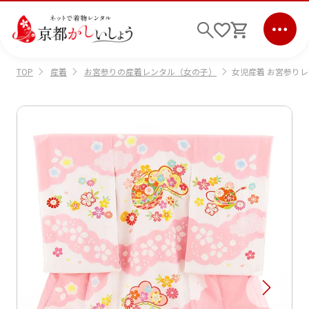
産着
お宮参りの産着レンタル（女の子）
女児産着 お宮参りレ
TOP
ログイン
会員登録
キーワード検索
商品から選ぶ
検索
ご利用ガイド
サポート
条件検索
会社情報