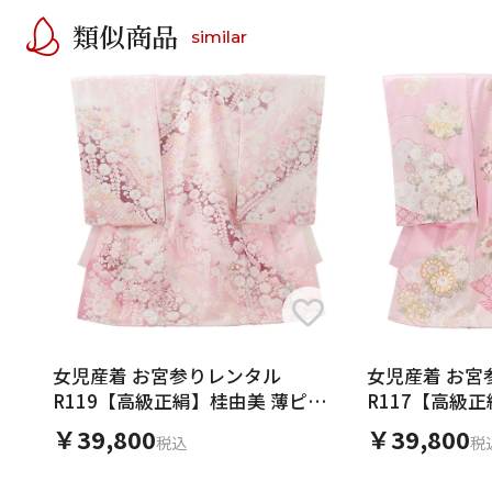
類似商品
similar
女児産着 お宮参りレンタル
女児産着 お宮
R119【高級正絹】桂由美 薄ピン
R117【高級
ク 辻が花
花尽くし
￥39,800
￥39,800
税込
税