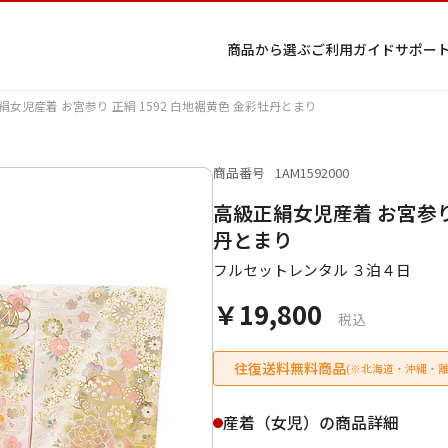
商品から選ぶ
ご利用ガイド
サポー
絹女児産着 お宮参り 正絹 1592 白地裾黄色 金彩牡丹とまり
商品番号
1AM1592000
プ
着物
七五
返
特
キーワード検索
高級正絹女児産着 お宮参り 
ラ
レン
三レ
品・
定
イ
タル
ンタ
交
商
留
色
色
ジュ
女
小
丹とまり
バ
Q&A
ル
換・
取
袖
留
無
ニア
袴
紋
シ
Q&A
キャ
引
フルセットレンタル ３泊４日
袖
地
袴・
ー
ンセ
法
着物
￥19,800
ポ
ルに
に
税込
リ
つい
基
シ
て
づ
ー
く
往復送料無料商品
(※北海道・沖縄・離
表
条件検索
示
産着（女児）の商品詳細