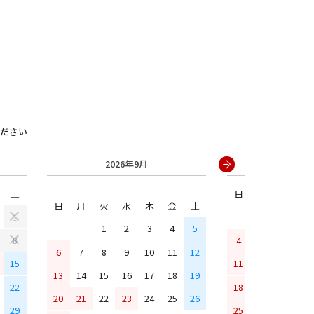
ださい
2026年9月
2026年
土
日
月
火
水
男の子
日
月
火
水
木
金
土
1
1
2
3
4
5
4
5
6
7
8
6
7
8
9
10
11
12
15
11
12
13
14
13
14
15
16
17
18
19
22
18
19
20
21
20
21
22
23
24
25
26
29
25
26
27
28