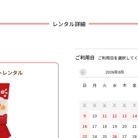
用される対象の方を選択してください
レンタル詳細
ご利用日
ご利用日を選択してく
2026年8月
日
月
火
水
木
金
男性
女の子
2
3
4
5
6
7
9
10
11
12
13
14
キャンセル
検索する
16
17
18
19
20
21
23
24
25
26
27
28