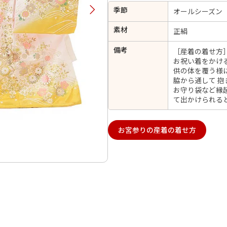
季節
択してください
オールシーズン
素材
正絹
2026年9月
202
備考
［産着の着せ方
お祝い着をかけ
金
土
日
月
火
供の体を覆う様
日
月
火
水
木
金
土
脇から通して 
1
1
2
3
4
5
お守り袋など縁
4
5
6
7
8
て出かけられる
6
7
8
9
10
11
12
14
15
11
12
13
13
14
15
16
17
18
19
お宮参りの産着の着せ方
21
22
18
19
20
20
21
22
23
24
25
26
28
29
25
26
27
27
28
29
30
日付をリセット
現在選択しているご利用日