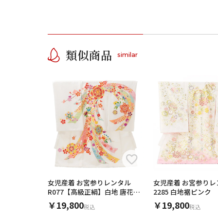
類似商品
similar
女児産着 お宮参りレンタル
女児産着 お宮参りレ
R077【高級正絹】白地 唐花紋
2285 白地裾ピンク
に熨斗
丹とまり
￥19,800
￥19,800
税込
税込