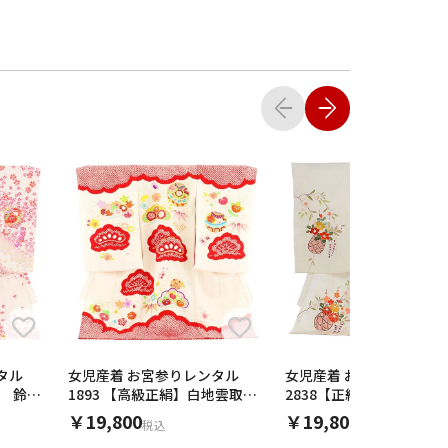
タル
女児産着 お宮参りレンタル
女児産着 お宮参りレンタ
地 鈴に
1893 【高級正絹】白地雲取り
2838【正絹】アイボリー
鞠 松竹梅
に桜
￥19,800
￥19,800
税込
税込