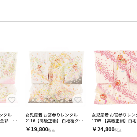
ンタル
女児産着 お宮参りレンタル
女児産着 お宮参りレン
 金彩 牡
2116【高級正絹】 白地裾グレ
1765 【高級正絹】白
ー 鈴、牡丹
宝尽くし
￥19,800
￥24,800
税込
税込