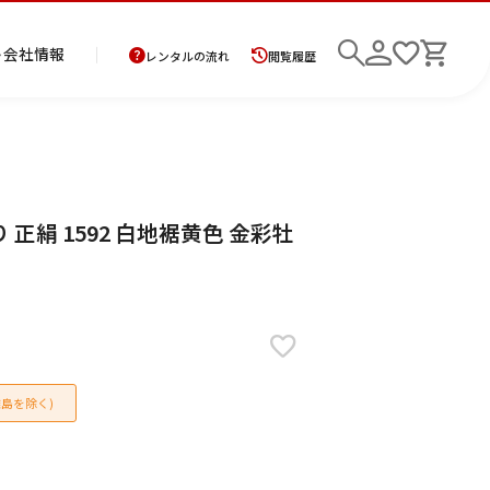
ト
会社情報
レンタルの流れ
閲覧履歴
商
お
レ
レ
初
正絹 1592 白地裾黄色 金彩牡
品
支
ン
ン
め
の
払
タ
タ
て
二
花
紋
メ
モ
ご
方
ル
ル
の
部
嫁
服
ン
ー
検索
返
法
ご
ご
方
式
衣
ズ
ニ
却
に
利
利
へ
着
裳
ア
ン
に
つ
用
用
物
ン
グ
つ
い
案
の
サ
い
て
内
流
ン
て
れ
ブ
島を除く)
ル