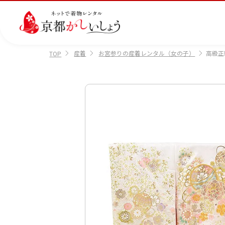
産着
お宮参りの産着レンタル（女の子）
高級正
TOP
カテゴリから選ぶ
汚
注文情報のご確認
会社案内
あ
レ
掲
損・
ん
ビ
載
破
し
ュ
画
産
七
訪
振
損・
ん
ー
像
着
五
問
袖
クリ
パ
の
に
三
着
ーニ
ッ
書
つ
ング
ク
き
い
につ
に
方
て
いて
つ
に
い
つ
て
い
て