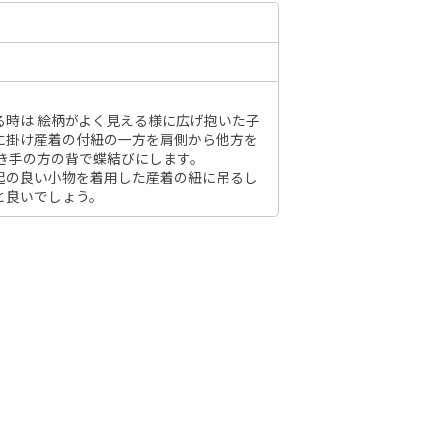
6年10月
2026年11月
］
る時は 絵柄がよく見える様に広げ抱いた子
水
木
金
土
に掛け産着の付紐の一方を肩側から他方を
日
月
火
水
木
金
土
日
1
2
3
抱き手の方の背で蝶結びにします。
1
2
3
4
5
6
7
起の良い小物を着用した産着の紐に吊るし
7
8
9
10
と良いでしょう。
8
9
10
11
12
13
14
6
14
15
16
17
15
16
17
18
19
20
21
13
21
22
23
24
22
23
24
25
26
27
28
20
28
29
30
31
29
30
27