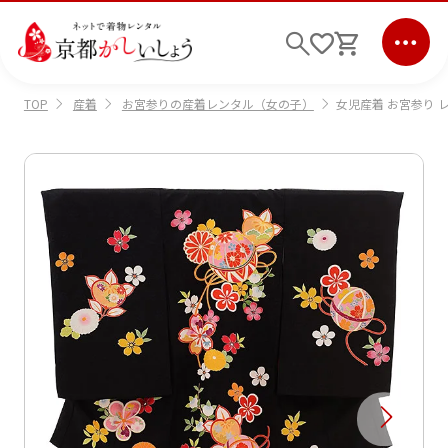
産着
お宮参りの産着レンタル（女の子）
女児産着 お宮参り レン
TOP
ログイン
会員登録
キーワード検索
商品から選ぶ
検索
ご利用ガイド
サポート
条件検索
会社情報