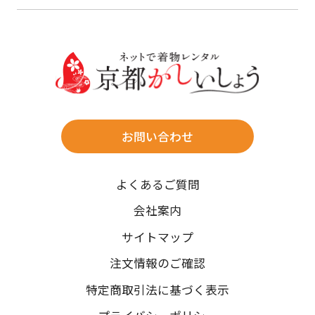
23
24
25
26
27
28
29
けます。
詳しく見る
27
28
29
30
30
31
送料
店休日
往復送料無料
※北海道・沖縄・離島は往復送料3,300円(送料×個数)
式場やホテルへの直送も承ります。
お問い合わせ
時間指定
よくあるご質問
午前中/14~16時/16~18時/18~20時/19~21時
ご注文の際にご指定ください。
会社案内
※天候や、交通事情によりご希望のお届け日・お届け時間に添
サイトマップ
えない場合もございますのでご了承ください。
注文情報のご確認
特定商取引法に基づく表示