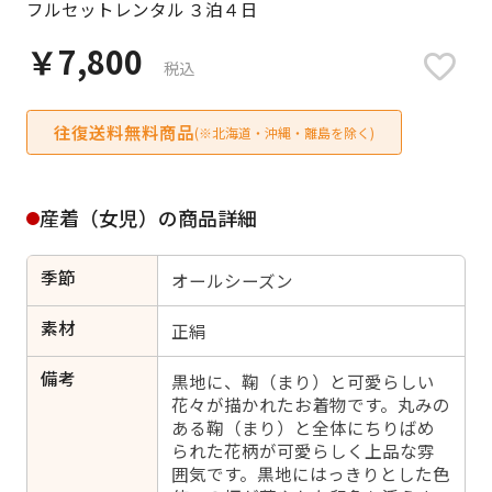
フルセットレンタル ３泊４日
日付をリセット
￥7,800
税込
往復送料無料商品
ご利用される方
(※北海道・沖縄・離島を除く)
ご利用される対象の方を選択してください
産着（女児）の商品詳細
季節
オールシーズン
女性
男性
女の子
男の子
素材
正絹
備考
黒地に、鞠（まり）と可愛らしい
花々が描かれたお着物です。丸みの
ある鞠（まり）と全体にちりばめ
キャンセル
検索する
られた花柄が可愛らしく上品な雰
囲気です。黒地にはっきりとした色