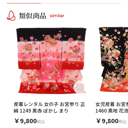
類似商品
similar
産着レンタル 女の子 お宮参り 正
女児産着 お宮参
絹 1249 黒赤 ぼかし まり
1460 黒地 花
￥9,800
￥9,800
税込
税込