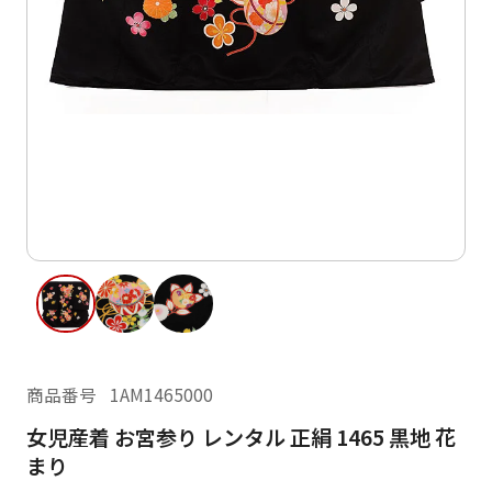
ご利用日
ご利用日を選択してください
レンタルの流れ
2026年8月
閲覧履歴
日
月
火
水
木
金
土
日
月
1
2
3
4
5
6
7
8
6
7
14
15
9
10
11
12
13
13
14
16
17
18
19
20
21
22
20
21
23
24
25
26
27
28
29
27
28
商品番号
1AM1465000
30
31
女児産着 お宮参り レンタル 正絹 1465 黒地 花
現在選択しているご利用日
まり