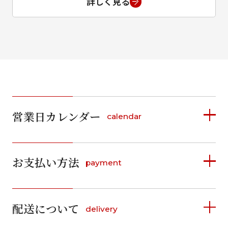
詳しく見る
営業日カレンダー
calendar
2026年8月
2026年9月
お支払い方法
payment
日
月
火
水
木
金
土
日
月
火
水
木
金
土
1
1
2
3
4
5
詳しく見る
2
3
4
5
6
7
8
6
7
8
9
10
11
12
9
10
11
12
13
14
15
配送について
delivery
お支払い方法は、クレジットカード、代金引換、
13
14
15
16
17
18
19
16
17
18
19
20
21
22
料金後払い（コンビニ・銀行・郵便局）がご利用いただ
20
21
22
23
24
25
26