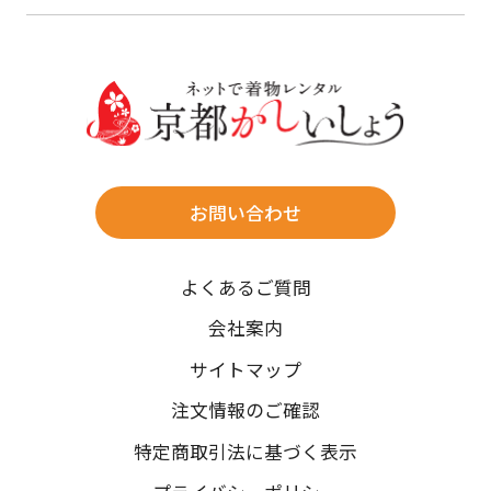
23
24
25
26
27
28
29
けます。
詳しく見る
27
28
29
30
30
31
送料
店休日
往復送料無料
※北海道・沖縄・離島は往復送料3,300円(送料×個数)
式場やホテルへの直送も承ります。
お問い合わせ
時間指定
よくあるご質問
午前中/14~16時/16~18時/18~20時/19~21時
ご注文の際にご指定ください。
会社案内
※天候や、交通事情によりご希望のお届け日・お届け時間に添
サイトマップ
えない場合もございますのでご了承ください。
注文情報のご確認
特定商取引法に基づく表示