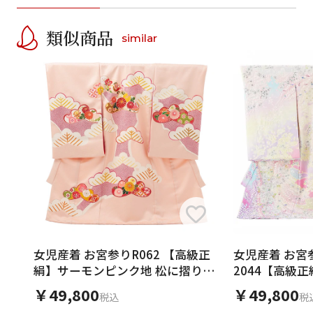
類似商品
similar
女児産着 お宮参りR062 【高級正
女児産着 お宮
絹】サーモンピンク地 松に摺り疋
2044【高級
田
ー 辻が花お
￥49,800
￥49,800
税込
税