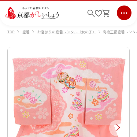
産着
お宮参りの産着レンタル（女の子）
高級正絹産着レンタル 
TOP
ログイン
会員登録
キーワード検索
商品から選ぶ
検索
ご利用ガイド
サポート
条件検索
会社情報