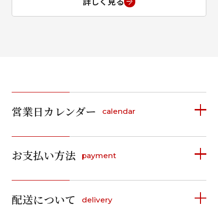
詳しく見る
営業日カレンダー
calendar
2026年8月
2026年9月
お支払い方法
payment
日
月
火
水
木
金
土
日
月
火
水
木
金
土
1
1
2
3
4
5
詳しく見る
2
3
4
5
6
7
8
6
7
8
9
10
11
12
9
10
11
12
13
14
15
配送について
delivery
お支払い方法は、クレジットカード、代金引換、
13
14
15
16
17
18
19
16
17
18
19
20
21
22
料金後払い（コンビニ・銀行・郵便局）がご利用いただ
20
21
22
23
24
25
26