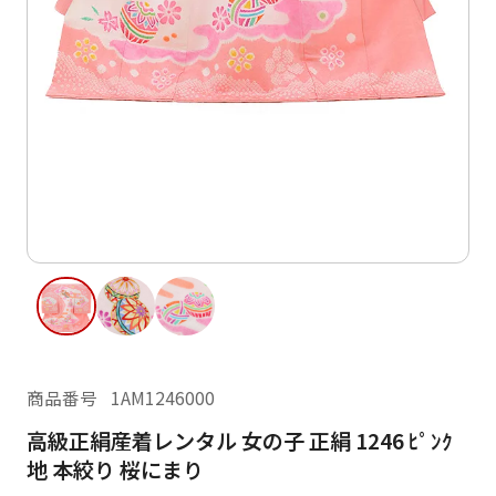
ご利用日
ご利用日を選択してください
レンタルの流れ
2026年8月
閲覧履歴
日
月
火
水
木
金
土
日
月
1
2
3
4
5
6
7
8
6
7
13
14
15
9
10
11
12
13
14
16
17
18
19
20
21
22
20
21
23
24
25
26
27
28
29
27
28
商品番号
1AM1246000
30
31
高級正絹産着レンタル 女の子 正絹 1246 ﾋﾟﾝｸ
現在選択しているご利用日
地 本絞り 桜にまり