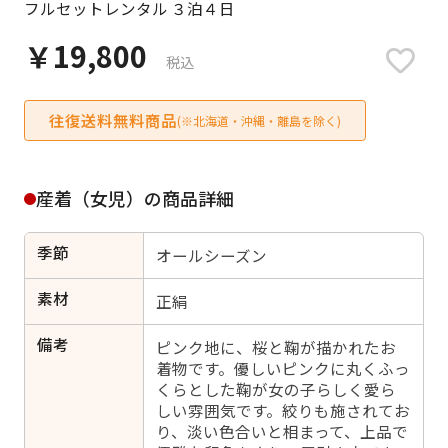
フルセットレンタル ３泊４日
日付をリセット
￥19,800
税込
往復送料無料商品
ご利用される方
(※北海道・沖縄・離島を除く)
ご利用される対象の方を選択してください
産着（女児）の商品詳細
季節
オールシーズン
女性
男性
女の子
男の子
素材
正絹
備考
ピンク地に、桜と鞠が描かれたお
着物です。優しいピンクに丸くふっ
くらとした鞠が女の子らしく愛ら
キャンセル
検索する
しい雰囲気です。絞りも施されてお
り、淡い色合いと相まって、上品で