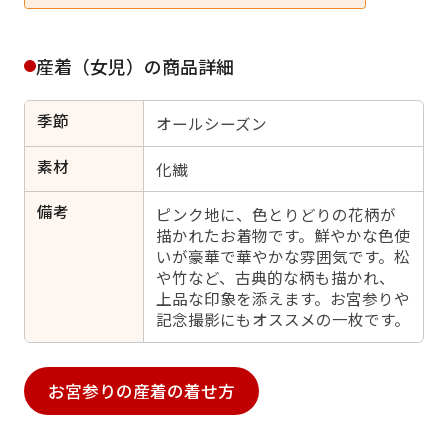
日付をリセット
産着（女児）の商品詳細
季節
ご利用される方
オールシーズン
ご利用される対象の方を選択してください
素材
化繊
備考
ピンク地に、色とりどりの花柄が
描かれたお着物です。鮮やかな色使
いが豪華で華やかな雰囲気です。松
や竹など、古典的な柄も描かれ、
女性
男性
女の子
男の子
上品な印象を添えます。お宮参りや
記念撮影にもオススメの一枚です。
お宮参りの産着の着せ方
キャンセル
検索する