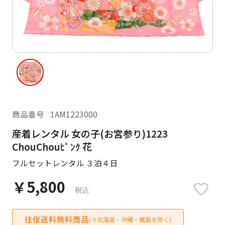
ご利用日
ご利用日を選択してください
レンタルの流れ
2026年8月
閲覧履歴
日
月
火
水
木
金
土
日
月
1
2
3
4
5
6
7
8
商品番号
1AM1223000
6
7
14
15
9
10
11
12
13
産着レンタル 女の子(お宮参り)1223
13
14
ChouChouﾋﾟﾝｸ 花
16
17
18
19
20
21
22
20
21
フルセットレンタル ３泊４日
23
24
25
26
27
28
29
27
28
￥5,800
30
31
税込
現在選択しているご利用日
往復送料無料商品
(※北海道・沖縄・離島を除く)