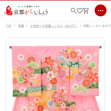
産着
お宮参りの産着レンタル（女の子）
産着レンタル 女の子(お宮
TOP
ログイン
会員登録
キーワード検索
商品から選ぶ
検索
ご利用ガイド
サポート
条件検索
会社情報