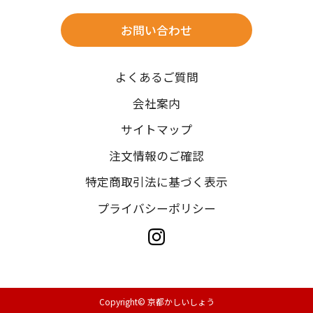
※北海道・沖縄・離島は往復送料3,300円(送料×個数)
式場やホテルへの直送も承ります。
お問い合わせ
時間指定
よくあるご質問
午前中/14~16時/16~18時/18~20時/19~21時
ご注文の際にご指定ください。
会社案内
※天候や、交通事情によりご希望のお届け日・お届け時間に添
サイトマップ
えない場合もございますのでご了承ください。
注文情報のご確認
特定商取引法に基づく表示
プライバシーポリシー
Copyright© 京都かしいしょう