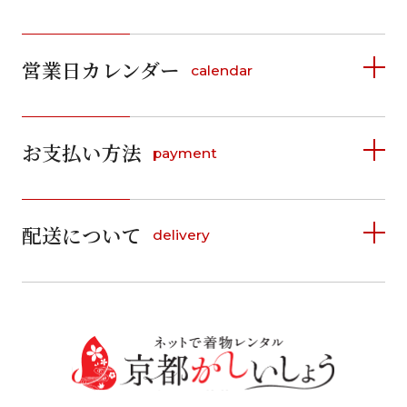
営業日カレンダー
calendar
2026年8月
2026年9月
お支払い方法
payment
日
月
火
水
木
金
土
日
月
火
水
木
金
土
1
1
2
3
4
5
詳しく見る
2
3
4
5
6
7
8
6
7
8
9
10
11
12
9
10
11
12
13
14
15
配送について
delivery
お支払い方法は、クレジットカード、代金引換、
13
14
15
16
17
18
19
16
17
18
19
20
21
22
料金後払い（コンビニ・銀行・郵便局）がご利用いただ
20
21
22
23
24
25
26
23
24
25
26
27
28
29
けます。
詳しく見る
27
28
29
30
30
31
送料
店休日
往復送料無料