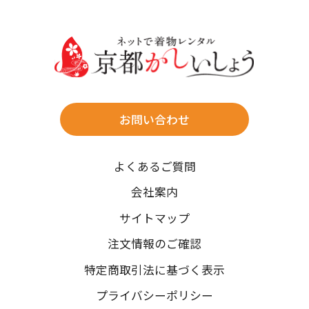
30
31
送料
店休日
往復送料無料
※北海道・沖縄・離島は往復送料3,300円(送料×個数)
式場やホテルへの直送も承ります。
お問い合わせ
時間指定
よくあるご質問
午前中/14~16時/16~18時/18~20時/19~21時
ご注文の際にご指定ください。
会社案内
※天候や、交通事情によりご希望のお届け日・お届け時間に添
サイトマップ
えない場合もございますのでご了承ください。
注文情報のご確認
特定商取引法に基づく表示
プライバシーポリシー