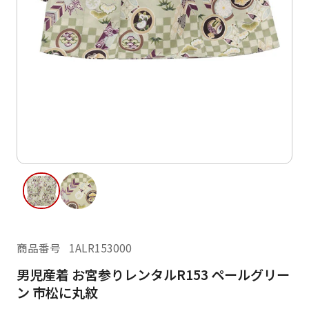
ご利用日
ご利用日を選択してください
レンタルの流れ
2026年8月
閲覧履歴
日
月
火
水
木
金
土
日
月
1
2
3
4
5
6
7
8
6
7
13
14
15
9
10
11
12
13
14
16
17
18
19
20
21
22
20
21
23
24
25
26
27
28
29
27
28
商品番号
1ALR153000
30
31
男児産着 お宮参りレンタルR153 ペールグリー
現在選択しているご利用日
ン 市松に丸紋