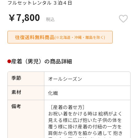
フルセットレンタル ３泊４日
日付をリセット
￥7,800
税込
往復送料無料商品
ご利用される方
(※北海道・沖縄・離島を除く)
ご利用される対象の方を選択してください
産着（男児）の商品詳細
季節
オールシーズン
女性
男性
女の子
男の子
素材
化繊
備考
［産着の着せ方］
お祝い着をかける時は 絵柄がよく
見える様に広げ抱いた子供の体を
キャンセル
検索する
覆う様に掛け産着の付紐の一方を
肩側から他方を脇から通して 抱き