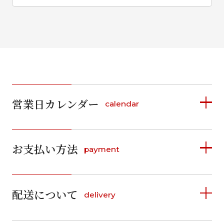
営業日カレンダー
calendar
2026年8月
2026年9月
お支払い方法
payment
日
月
火
水
木
金
土
日
月
火
水
木
金
土
1
1
2
3
4
5
詳しく見る
2
3
4
5
6
7
8
6
7
8
9
10
11
12
9
10
11
12
13
14
15
配送について
delivery
お支払い方法は、クレジットカード、代金引換、
13
14
15
16
17
18
19
16
17
18
19
20
21
22
料金後払い（コンビニ・銀行・郵便局）がご利用いただ
20
21
22
23
24
25
26
23
24
25
26
27
28
29
けます。
詳しく見る
27
28
29
30