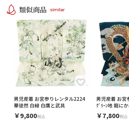
類似商品
similar
男児産着 お宮参りレンタル2224
男児産着 お宮参り
華徒然 白緑 白鷹と武具
ｸﾞﾘｰﾝ地 
￥9,800
￥7,800
税込
税込