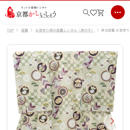
産着
お宮参り用の産着レンタル（男の子）
男児産着 お宮参り
TOP
ログイン
会員登録
キーワード検索
商品から選ぶ
検索
ご利用ガイド
サポート
条件検索
会社情報