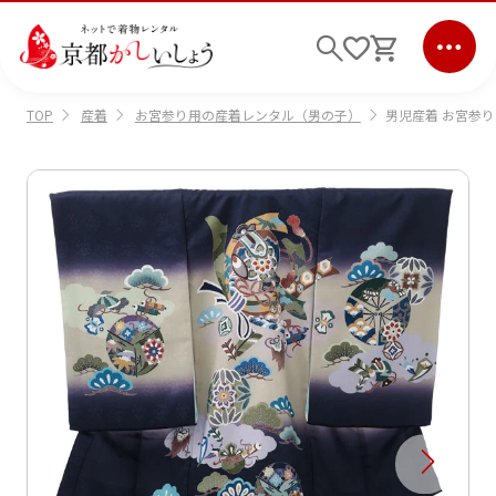
産着
お宮参り用の産着レンタル（男の子）
男児産着 お宮参り
TOP
ログイン
会員登録
キーワード検索
商品から選ぶ
検索
ご利用ガイド
サポート
条件検索
会社情報