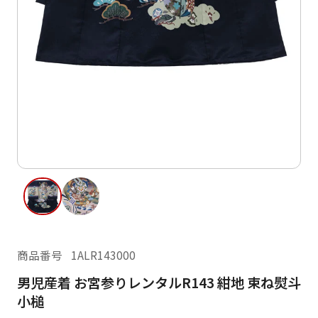
ご利用日
ご利用日を選択してください
レンタルの流れ
2026年8月
閲覧履歴
日
月
火
水
木
金
土
日
月
1
2
3
4
5
6
7
8
6
7
13
14
15
9
10
11
12
13
14
16
17
18
19
20
21
22
20
21
23
24
25
26
27
28
29
27
28
商品番号
1ALR143000
30
31
男児産着 お宮参りレンタルR143 紺地 束ね熨斗
現在選択しているご利用日
小槌