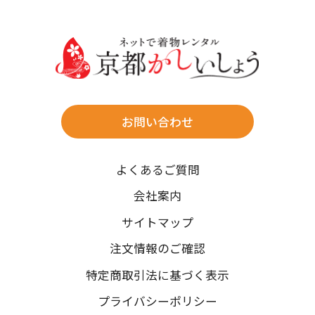
30
31
送料
店休日
往復送料無料
※北海道・沖縄・離島は往復送料3,300円(送料×個数)
式場やホテルへの直送も承ります。
お問い合わせ
時間指定
よくあるご質問
午前中/14~16時/16~18時/18~20時/19~21時
ご注文の際にご指定ください。
会社案内
※天候や、交通事情によりご希望のお届け日・お届け時間に添
サイトマップ
えない場合もございますのでご了承ください。
注文情報のご確認
特定商取引法に基づく表示
プライバシーポリシー