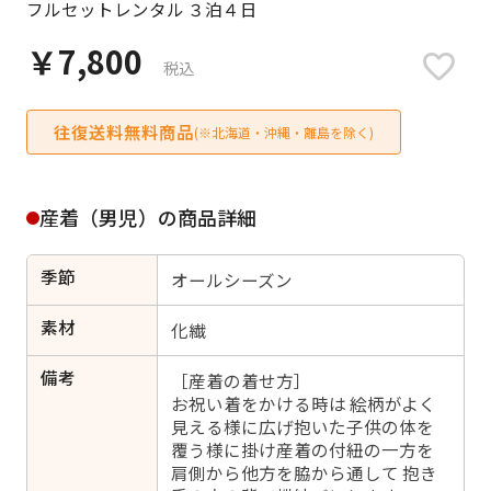
フルセットレンタル ３泊４日
日付をリセット
￥7,800
税込
往復送料無料商品
ご利用される方
(※北海道・沖縄・離島を除く)
ご利用される対象の方を選択してください
産着（男児）の商品詳細
季節
オールシーズン
女性
男性
女の子
男の子
素材
化繊
備考
［産着の着せ方］
お祝い着をかける時は 絵柄がよく
見える様に広げ抱いた子供の体を
キャンセル
検索する
覆う様に掛け産着の付紐の一方を
肩側から他方を脇から通して 抱き