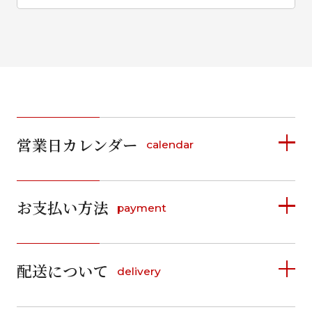
営業日カレンダー
calendar
2026年8月
2026年9月
お支払い方法
payment
日
月
火
水
木
金
土
日
月
火
水
木
金
土
1
1
2
3
4
5
詳しく見る
2
3
4
5
6
7
8
6
7
8
9
10
11
12
9
10
11
12
13
14
15
配送について
delivery
お支払い方法は、クレジットカード、代金引換、
13
14
15
16
17
18
19
16
17
18
19
20
21
22
料金後払い（コンビニ・銀行・郵便局）がご利用いただ
20
21
22
23
24
25
26
23
24
25
26
27
28
29
けます。
詳しく見る
27
28
29
30