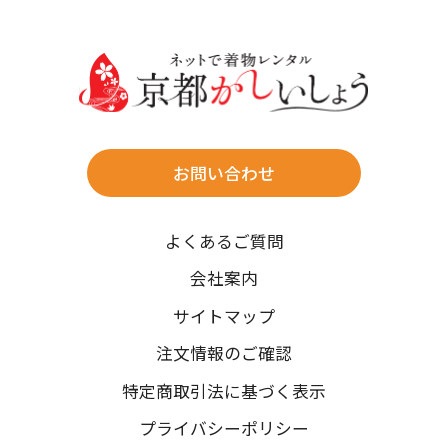
30
31
送料
店休日
往復送料無料
※北海道・沖縄・離島は往復送料3,300円(送料×個数)
式場やホテルへの直送も承ります。
お問い合わせ
時間指定
よくあるご質問
午前中/14~16時/16~18時/18~20時/19~21時
ご注文の際にご指定ください。
会社案内
※天候や、交通事情によりご希望のお届け日・お届け時間に添
サイトマップ
えない場合もございますのでご了承ください。
注文情報のご確認
特定商取引法に基づく表示
プライバシーポリシー