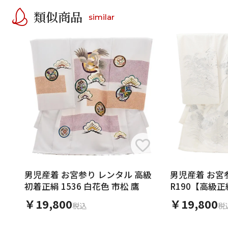
類似商品
similar
男児産着 お宮参り レンタル 高級
男児産着 お宮
初着正絹 1536 白花色 市松 鷹
R190【高級正
￥19,800
￥19,800
税込
税