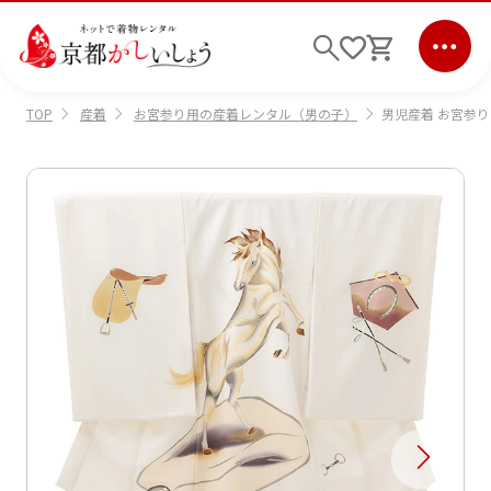
産着
お宮参り用の産着レンタル（男の子）
男児産着 お宮参り
TOP
ログイン
会員登録
キーワード検索
商品から選ぶ
検索
ご利用ガイド
サポート
条件検索
会社情報