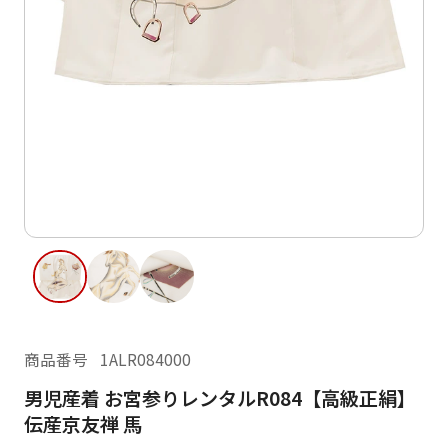
ご利用日
ご利用日を選択してください
レンタルの流れ
2026年8月
閲覧履歴
日
月
火
水
木
金
土
日
月
1
2
3
4
5
6
7
8
6
7
11
12
13
14
15
9
10
13
14
16
17
18
19
20
21
22
20
21
23
24
25
26
27
28
29
27
28
商品番号
1ALR084000
30
31
男児産着 お宮参りレンタルR084【高級正絹】
現在選択しているご利用日
伝産京友禅 馬