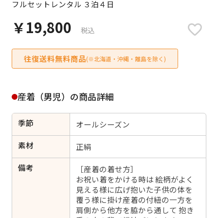
フルセットレンタル ３泊４日
日付をリセット
￥19,800
税込
往復送料無料商品
ご利用される方
(※北海道・沖縄・離島を除く)
ご利用される対象の方を選択してください
産着（男児）の商品詳細
季節
オールシーズン
女性
男性
女の子
男の子
素材
正絹
備考
［産着の着せ方］
お祝い着をかける時は 絵柄がよく
見える様に広げ抱いた子供の体を
キャンセル
検索する
覆う様に掛け産着の付紐の一方を
肩側から他方を脇から通して 抱き