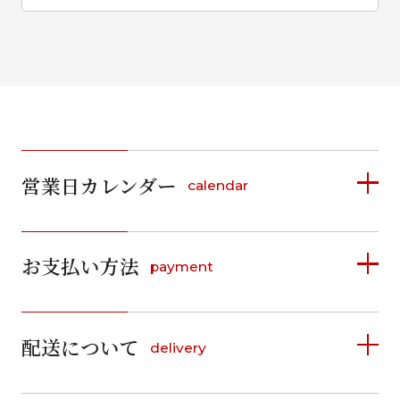
営業日カレンダー
calendar
2026年8月
2026年9月
お支払い方法
payment
日
月
火
水
木
金
土
日
月
火
水
木
金
土
1
1
2
3
4
5
詳しく見る
2
3
4
5
6
7
8
6
7
8
9
10
11
12
9
10
11
12
13
14
15
配送について
delivery
お支払い方法は、クレジットカード、代金引換、
13
14
15
16
17
18
19
16
17
18
19
20
21
22
料金後払い（コンビニ・銀行・郵便局）がご利用いただ
20
21
22
23
24
25
26
23
24
25
26
27
28
29
けます。
詳しく見る
27
28
29
30