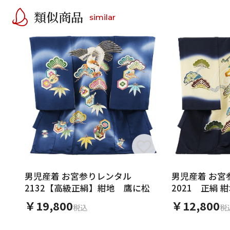
類似商品
similar
男児産着 お宮参りレンタル
男児産着 お宮
2132【高級正絹】紺地 鷹に松
2021 正絹 
￥19,800
￥12,800
税込
税