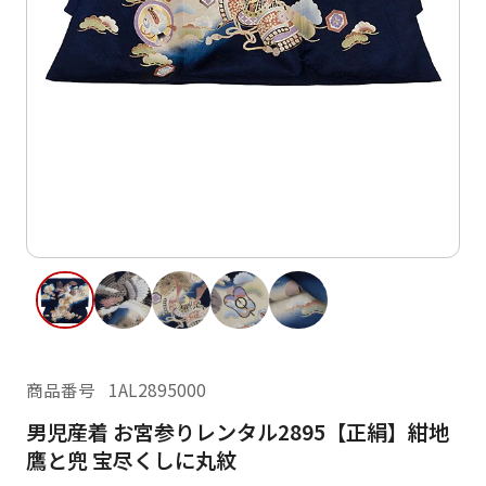
ご利用日
ご利用日を選択してください
レンタルの流れ
2026年8月
閲覧履歴
日
月
火
水
木
金
土
日
月
1
2
3
4
5
6
7
8
6
7
14
15
9
10
11
12
13
13
14
16
17
18
19
20
21
22
20
21
23
24
25
26
27
28
29
27
28
商品番号
1AL2895000
30
31
男児産着 お宮参りレンタル2895【正絹】紺地
現在選択しているご利用日
鷹と兜 宝尽くしに丸紋