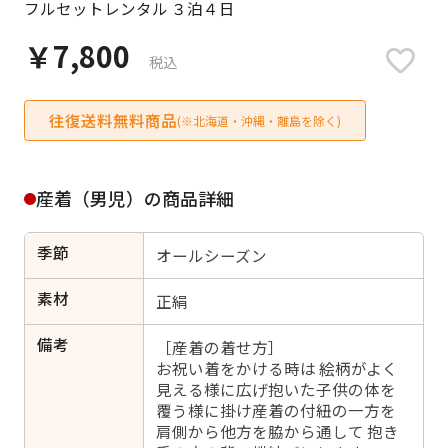
フルセットレンタル ３泊４日
日付をリセット
￥7,800
税込
往復送料無料商品
ご利用される方
(※北海道・沖縄・離島を除く)
ご利用される対象の方を選択してください
産着（男児）の商品詳細
季節
オールシーズン
女性
男性
女の子
男の子
素材
正絹
備考
［産着の着せ方］
お祝い着をかける時は 絵柄がよく
見える様に広げ抱いた子供の体を
キャンセル
検索する
覆う様に掛け産着の付紐の一方を
肩側から他方を脇から通して 抱き