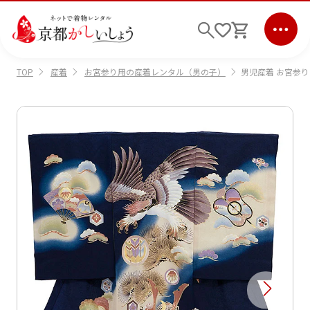
産着
お宮参り用の産着レンタル（男の子）
男児産着 お宮参り
TOP
ログイン
会員登録
キーワード検索
商品から選ぶ
検索
ご利用ガイド
サポート
条件検索
会社情報