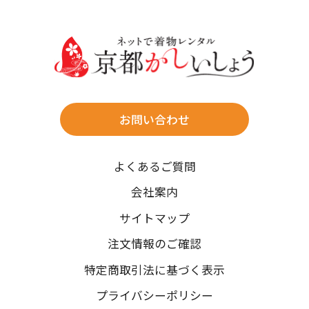
30
31
送料
店休日
往復送料無料
※北海道・沖縄・離島は往復送料3,300円(送料×個数)
式場やホテルへの直送も承ります。
お問い合わせ
時間指定
よくあるご質問
午前中/14~16時/16~18時/18~20時/19~21時
ご注文の際にご指定ください。
会社案内
※天候や、交通事情によりご希望のお届け日・お届け時間に添
サイトマップ
えない場合もございますのでご了承ください。
注文情報のご確認
特定商取引法に基づく表示
プライバシーポリシー