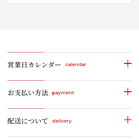
営業日カレンダー
calendar
2026年8月
2026年9月
お支払い方法
payment
日
月
火
水
木
金
土
日
月
火
水
木
金
土
1
1
2
3
4
5
詳しく見る
2
3
4
5
6
7
8
6
7
8
9
10
11
12
9
10
11
12
13
14
15
配送について
delivery
お支払い方法は、クレジットカード、代金引換、
13
14
15
16
17
18
19
16
17
18
19
20
21
22
料金後払い（コンビニ・銀行・郵便局）がご利用いただ
20
21
22
23
24
25
26
23
24
25
26
27
28
29
けます。
詳しく見る
27
28
29
30