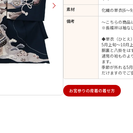
択してください
素材
化繊の単衣(6～9
備考
～こちらの商品
2026年9月
202
※長襦袢は袖な
金
土
日
月
火
◆単衣（ひとえ
日
月
火
水
木
金
土
5月上旬～10月
1
胴裏と八掛をは
1
2
3
4
5
通常の袷ものよ
4
5
6
7
8
6
7
8
9
10
11
12
ます。
14
15
11
12
13
季節が外れる5
13
14
15
16
17
18
19
だけますのでご
21
22
18
19
20
20
21
22
23
24
25
26
28
29
25
26
27
お宮参りの産着の着せ方
27
28
29
30
日付をリセット
現在選択しているご利用日