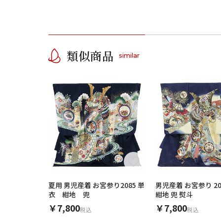
類似商品
similar
夏用 男児産着 お宮参り2085 単
男児産着 お宮参り 20
衣 紺地 兜
紺地 兜 熨斗
￥7,800
￥7,800
税込
税込