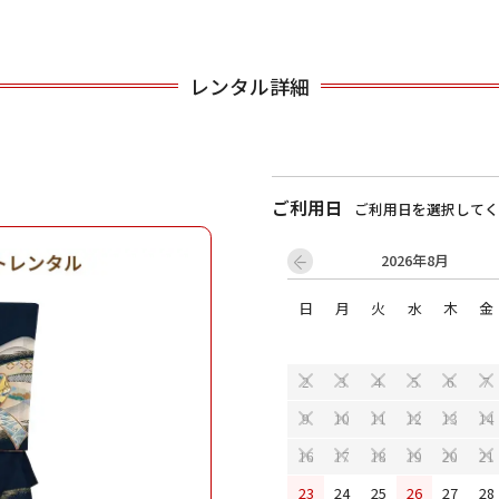
用される対象の方を選択してください
レンタル詳細
ご利用日
ご利用日を選択してく
2026年8月
日
月
火
水
木
金
男性
女の子
2
3
4
5
6
7
9
10
11
12
13
14
キャンセル
検索する
16
17
18
19
20
21
23
24
25
26
27
28