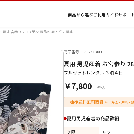
商品から選ぶ
ご利用ガイド
サポー
産着 お宮参り 2813 単衣 青墨色 鷹と兜に熨斗
商品番号
1AL2813000
プ
着物
七五
返
特
キーワード検索
夏用 男児産着 お宮参り 2
ラ
レン
三レ
品・
定
イ
タル
ンタ
交
商
留
色
色
ジュ
女
小
フルセットレンタル ３泊４日
バ
Q&A
ル
換・
取
袖
留
無
ニア
袴
紋
シ
Q&A
キャ
引
袖
地
袴・
￥7,800
ー
ンセ
法
着物
税込
ポ
ルに
に
リ
つい
基
往復送料無料商品
(※北海道・沖縄・離
シ
て
づ
ー
く
表
条件検索
夏用男児産着の商品詳細
示
季節
サマー