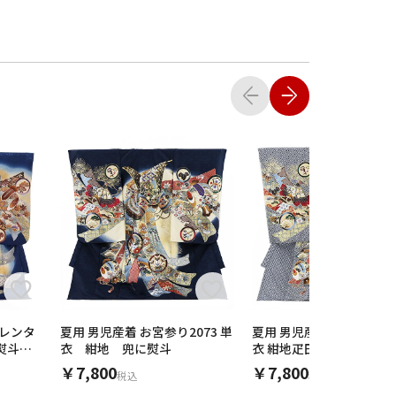
りレンタ
夏用 男児産着 お宮参り2073 単
夏用 男児産着 お宮参り233
ね熨斗に
衣 紺地 兜に熨斗
衣 紺地疋田柄 兜に熨斗
￥7,800
￥7,800
税込
税込