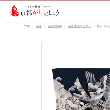
産着
産着(夏用)
産着(夏用) 男の子
夏用 男児
TOP
カテゴリから選ぶ
汚
注文情報のご確認
会社案内
あ
レ
掲
損・
ん
ビ
載
破
し
ュ
画
産
七
訪
振
損・
ん
ー
像
着
五
問
袖
クリ
パ
の
に
三
着
ーニ
ッ
書
つ
ング
ク
き
い
につ
に
方
て
いて
つ
に
い
つ
て
い
て