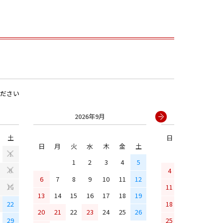
ださい
2026年9月
2026年
土
日
月
火
水
男の子
日
月
火
水
木
金
土
1
1
2
3
4
5
4
5
6
7
8
6
7
8
9
10
11
12
11
12
13
14
15
13
14
15
16
17
18
19
22
18
19
20
21
20
21
22
23
24
25
26
29
25
26
27
28