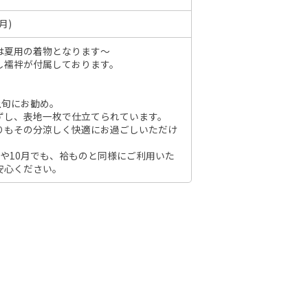
月)
は夏用の着物となります～
6年10月
2026年11月
し襦袢が付属しております。
水
木
金
土
）
日
月
火
水
木
金
土
日
上旬にお勧め。
1
2
3
ずし、表地一枚で仕立てられています。
1
2
3
4
5
6
7
りもその分涼しく快適にお過ごしいただけ
7
8
9
10
8
9
10
11
12
13
14
6
14
15
16
17
月や10月でも、袷ものと同様にご利用いた
15
16
17
18
19
20
21
13
安心ください。
21
22
23
24
22
23
24
25
26
27
28
20
28
29
30
31
29
30
27