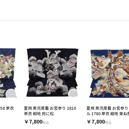
58 単衣
夏用 男児産着 お宮参り 2810
夏用 男児産着 お宮参
単衣 紺地 兜に松
ル 1780 単衣 紺地 束
鷹
￥7,800
￥7,800
税込
税込