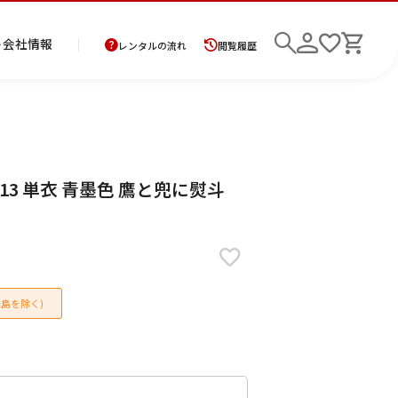
ト
会社情報
レンタルの流れ
閲覧履歴
商
お
レ
レ
初
813 単衣 青墨色 鷹と兜に熨斗
品
支
ン
ン
め
の
払
タ
タ
て
二
花
紋
メ
モ
ご
方
ル
ル
の
部
嫁
服
ン
ー
検索
返
法
ご
ご
方
式
衣
ズ
ニ
却
に
利
利
へ
着
裳
ア
ン
に
つ
用
用
物
ン
グ
つ
い
案
の
サ
島を除く)
い
て
内
流
ン
て
れ
ブ
ル