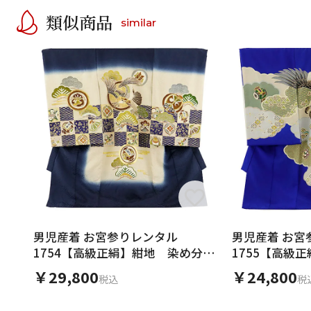
類似商品
similar
男児産着 お宮参りレンタル
男児産着 お宮
1754【高級正絹】紺地 染め分け
1755【高級
市松鷹
取 鷹
￥29,800
￥24,800
税込
税