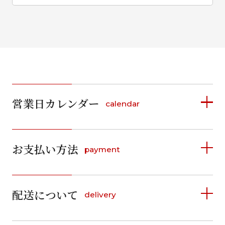
営業日カレンダー
calendar
2026年8月
2026年9月
お支払い方法
payment
日
月
火
水
木
金
土
日
月
火
水
木
金
土
1
1
2
3
4
5
詳しく見る
2
3
4
5
6
7
8
6
7
8
9
10
11
12
9
10
11
12
13
14
15
配送について
delivery
お支払い方法は、クレジットカード、代金引換、
13
14
15
16
17
18
19
16
17
18
19
20
21
22
料金後払い（コンビニ・銀行・郵便局）がご利用いただ
20
21
22
23
24
25
26
23
24
25
26
27
28
29
けます。
詳しく見る
27
28
29
30