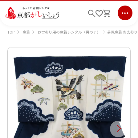
産着
お宮参り用の産着レンタル（男の子）
男児産着 お宮参り
TOP
ログイン
会員登録
キーワード検索
商品から選ぶ
検索
ご利用ガイド
サポート
条件検索
会社情報