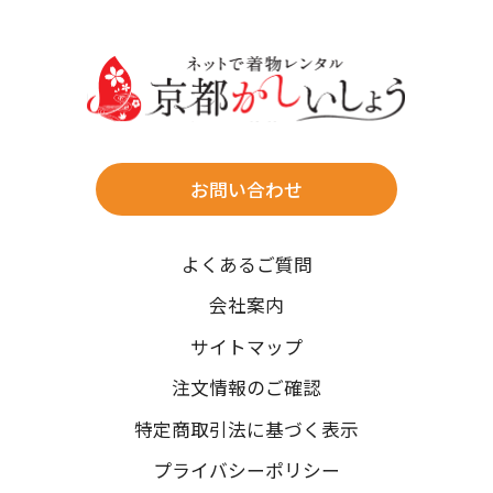
30
31
送料
店休日
往復送料無料
※北海道・沖縄・離島は往復送料3,300円(送料×個数)
式場やホテルへの直送も承ります。
お問い合わせ
時間指定
よくあるご質問
午前中/14~16時/16~18時/18~20時/19~21時
ご注文の際にご指定ください。
会社案内
※天候や、交通事情によりご希望のお届け日・お届け時間に添
サイトマップ
えない場合もございますのでご了承ください。
注文情報のご確認
特定商取引法に基づく表示
プライバシーポリシー