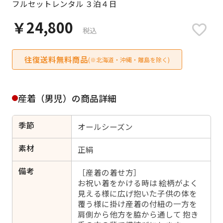
フルセットレンタル ３泊４日
日付をリセット
￥24,800
税込
往復送料無料商品
ご利用される方
(※北海道・沖縄・離島を除く)
ご利用される対象の方を選択してください
産着（男児）の商品詳細
季節
オールシーズン
女性
男性
女の子
男の子
素材
正絹
備考
［産着の着せ方］
お祝い着をかける時は 絵柄がよく
見える様に広げ抱いた子供の体を
キャンセル
検索する
覆う様に掛け産着の付紐の一方を
肩側から他方を脇から通して 抱き