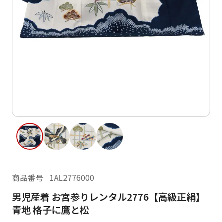
ご利用日
ご利用日を選択してください
レンタルの流れ
2026年8月
閲覧履歴
日
月
火
水
木
金
土
日
月
1
2
3
4
5
6
7
8
6
7
13
14
15
9
10
11
12
13
14
16
17
18
19
20
21
22
20
21
23
24
25
26
27
28
29
27
28
商品番号
1AL2776000
30
31
男児産着 お宮参りレンタル2776【高級正絹】
現在選択しているご利用日
青地 格子に鷹と松