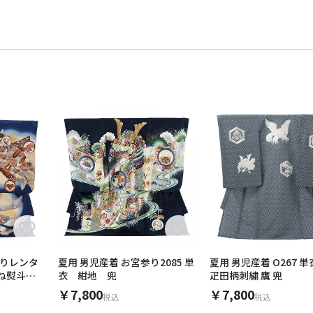
参りレンタ
夏用 男児産着 お宮参り2085 単
夏用 男児産着 O267 単衣 
束ね熨斗に
衣 紺地 兜
疋田柄刺繍 鷹 兜
￥7,800
￥7,800
税込
税込