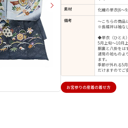
択してください
素材
化繊の単衣(6～9
備考
～こちらの商品
2026年9月
202
※長襦袢は袖な
金
土
日
月
火
◆単衣（ひとえ
日
月
火
水
木
金
土
5月上旬～10月
1
胴裏と八掛をは
1
2
3
4
5
通常の袷ものよ
4
5
6
7
8
6
7
8
9
10
11
12
ます。
14
15
11
12
13
季節が外れる5
13
14
15
16
17
18
19
だけますのでご
21
22
18
19
20
20
21
22
23
24
25
26
28
29
25
26
27
お宮参りの産着の着せ方
27
28
29
30
日付をリセット
現在選択しているご利用日