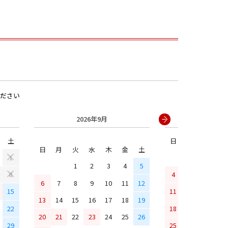
ださい
2026年9月
2026年
土
日
月
火
水
男の子
日
月
火
水
木
金
土
1
1
2
3
4
5
4
5
6
7
8
6
7
8
9
10
11
12
15
11
12
13
14
13
14
15
16
17
18
19
22
18
19
20
21
20
21
22
23
24
25
26
29
25
26
27
28