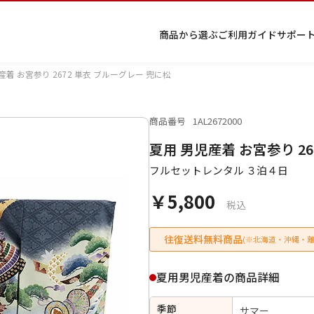
商品から選ぶ
ご利用ガイド
サポー
産着 お宮参り 2672 単衣 ブルーグレー 兜に松
商品番号
1AL2672000
プ
着物
七五
返
特
キーワード検索
夏用 男児産着 お宮参り 2
ラ
レン
三レ
品・
定
イ
タル
ンタ
交
商
留
色
色
ジュ
女
小
フルセットレンタル ３泊４日
バ
Q&A
ル
換・
取
袖
留
無
ニア
袴
紋
シ
Q&A
キャ
引
袖
地
袴・
￥5,800
ー
ンセ
法
着物
税込
ポ
ルに
に
リ
つい
基
往復送料無料商品
(※北海道・沖縄・離
シ
て
づ
ー
く
表
条件検索
夏用男児産着の商品詳細
示
季節
サマー