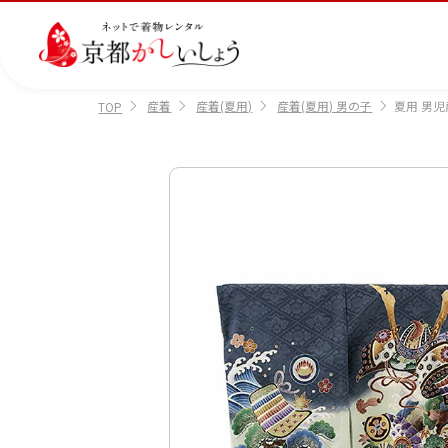
産着
産着(夏用)
産着(夏用) 男の子
夏用 男児
TOP
カテゴリから選ぶ
汚
注文情報のご確認
会社案内
あ
レ
掲
損・
ん
ビ
載
破
し
ュ
画
産
七
訪
振
損・
ん
ー
像
着
五
問
袖
クリ
パ
の
に
三
着
ーニ
ッ
書
つ
ング
ク
き
い
につ
に
方
て
いて
つ
に
い
つ
て
い
て