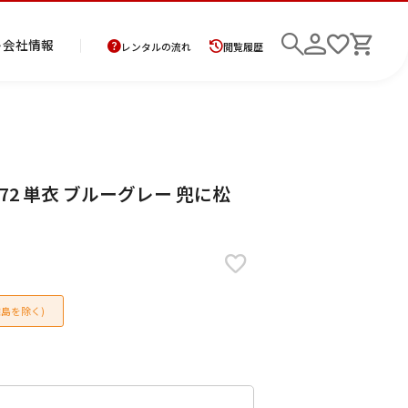
ト
会社情報
レンタルの流れ
閲覧履歴
商
お
レ
レ
初
672 単衣 ブルーグレー 兜に松
品
支
ン
ン
め
の
払
タ
タ
て
二
花
紋
メ
モ
ご
方
ル
ル
の
部
嫁
服
ン
ー
検索
返
法
ご
ご
方
式
衣
ズ
ニ
却
に
利
利
へ
着
裳
ア
ン
に
つ
用
用
物
ン
グ
つ
い
案
の
サ
島を除く)
い
て
内
流
ン
て
れ
ブ
ル