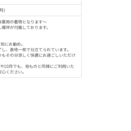
月)
は夏用の着物となります～
6年10月
2026年11月
し襦袢が付属しております。
水
木
金
土
）
日
月
火
水
木
金
土
日
上旬にお勧め。
1
2
3
ずし、表地一枚で仕立てられています。
1
2
3
4
5
6
7
りもその分涼しく快適にお過ごしいただけ
7
8
9
10
8
9
10
11
12
13
14
6
14
15
16
17
月や10月でも、袷ものと同様にご利用いた
15
16
17
18
19
20
21
13
安心ください。
21
22
23
24
22
23
24
25
26
27
28
20
28
29
30
31
29
30
27