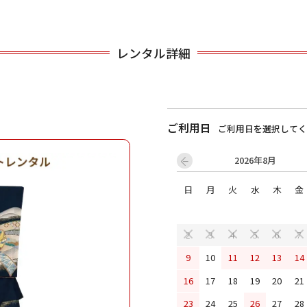
用される対象の方を選択してください
レンタル詳細
ご利用日
ご利用日を選択してく
2026年8月
日
月
火
水
木
金
男性
女の子
2
3
4
5
6
7
9
10
11
12
13
14
キャンセル
検索する
16
17
18
19
20
21
23
24
25
26
27
28