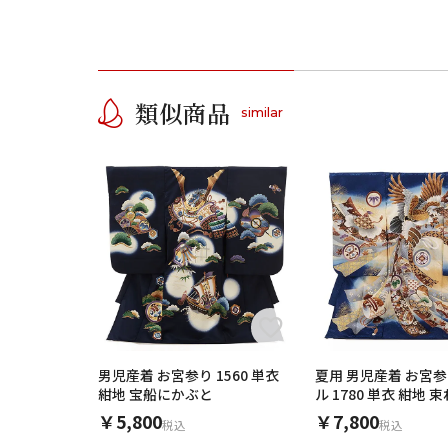
類似商品
similar
男児産着 お宮参り 1560 単衣
夏用 男児産着 お宮
紺地 宝船にかぶと
ル 1780 単衣 紺地 
鷹
￥5,800
￥7,800
税込
税込