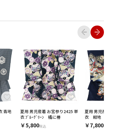
青地
夏用 男児産着 お宮参り2425 単
夏用 男児産着 お宮参り207
衣 ﾌﾞﾙｰｸﾞﾘｰﾝ 橘に椿
衣 紺地 兜に熨斗
￥5,800
￥7,800
税込
税込