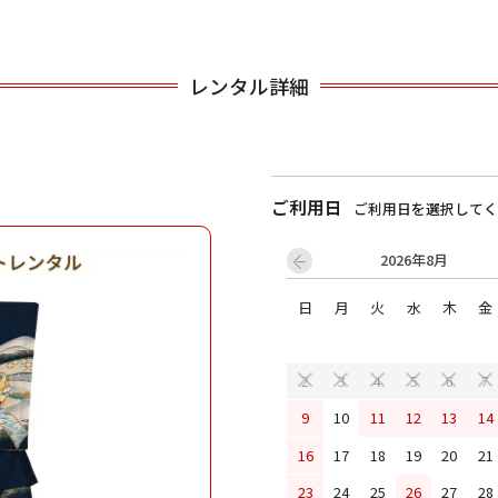
用される対象の方を選択してください
レンタル詳細
ご利用日
ご利用日を選択してく
2026年8月
日
月
火
水
木
金
男性
女の子
2
3
4
5
6
7
9
10
11
12
13
14
キャンセル
検索する
16
17
18
19
20
21
23
24
25
26
27
28