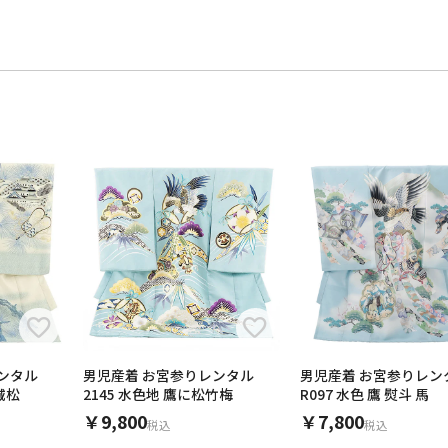
ンタル
男児産着 お宮参りレンタル
男児産着 お宮参りレン
色 城松
2145 水色地 鷹に松竹梅
R097 水色 鷹 熨斗 馬
￥9,800
￥7,800
税込
税込