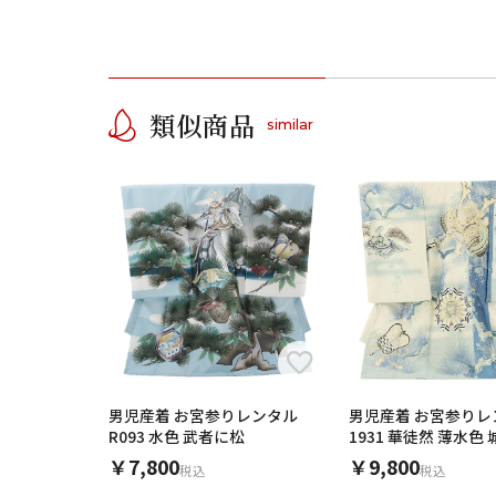
類似商品
similar
男児産着 お宮参りレンタル
男児産着 お宮参りレ
R093 水色 武者に松
1931 華徒然 薄水
￥7,800
￥9,800
税込
税込