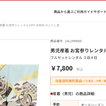
商品から選ぶ
ご利用ガイド
サポー
産着 お宮参りレンタル2499 水色地 かぶとに波
商品番号
1AL2499000
プ
着物
七五
返
特
キーワード検索
男児産着 お宮参りレンタル
ラ
レン
三レ
品・
定
イ
タル
ンタ
交
商
留
色
色
ジュ
女
小
フルセットレンタル ３泊４日
バ
Q&A
ル
換・
取
袖
留
無
ニア
袴
紋
シ
Q&A
キャ
引
袖
地
袴・
￥7,800
ー
ンセ
法
着物
税込
ポ
ルに
に
リ
つい
基
往復送料無料商品
(※北海道・沖縄・離
シ
て
づ
ー
く
表
条件検索
産着（男児）の商品詳細
示
季節
オールシーズン