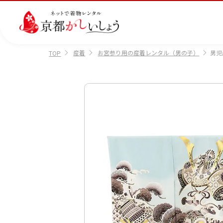
産着
お宮参り用の産着レンタル（男の子）
男児
TOP
カテゴリから選ぶ
汚
注文情報のご確認
会社案内
あ
レ
掲
損・
ん
ビ
載
破
し
ュ
画
産
七
訪
振
損・
ん
ー
像
着
五
問
袖
クリ
パ
の
に
三
着
ーニ
ッ
書
つ
ング
ク
き
い
につ
に
方
て
いて
つ
に
い
つ
て
い
て