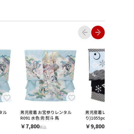
タル
男児産着 お宮参りレンタル
男児産着レンタル(お宮参
R091 水色 兜 熨斗 馬
り)1055pomponette
￥7,800
￥9,800
税込
税込