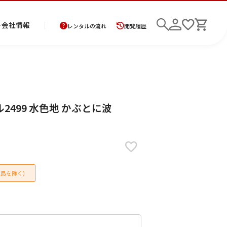
ト
会社情報
レンタルの流れ
閲覧履歴
商
お
レ
レ
初
2499 水色地 かぶとに波
品
支
ン
ン
め
の
払
タ
タ
て
二
花
紋
メ
モ
ご
方
ル
ル
の
部
嫁
服
ン
ー
検索
返
法
ご
ご
方
式
衣
ズ
ニ
却
に
利
利
へ
着
裳
ア
ン
に
つ
用
用
物
ン
グ
つ
い
案
の
サ
島を除く)
い
て
内
流
ン
て
れ
ブ
ル