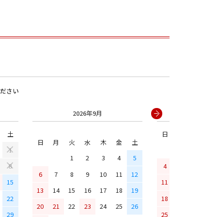
ださい
2026年9月
2026年
土
日
月
火
水
男の子
日
月
火
水
木
金
土
1
1
2
3
4
5
4
5
6
7
8
6
7
8
9
10
11
12
15
11
12
13
14
13
14
15
16
17
18
19
22
18
19
20
21
20
21
22
23
24
25
26
29
25
26
27
28