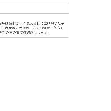
］
6年10月
2026年11月
る時は 絵柄がよく見える様に広げ抱いた子
に掛け産着の付紐の一方を肩側から他方を
水
木
金
土
抱き手の方の背で蝶結びにします。
日
月
火
水
木
金
土
日
1
2
3
1
2
3
4
5
6
7
7
8
9
10
8
9
10
11
12
13
14
6
14
15
16
17
15
16
17
18
19
20
21
13
21
22
23
24
22
23
24
25
26
27
28
20
28
29
30
31
29
30
27