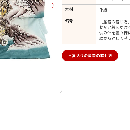
択してください
素材
化繊
備考
［産着の着せ方
2026年9月
202
お祝い着をかけ
供の体を覆う様
金
土
日
月
火
脇から通して 
日
月
火
水
木
金
土
1
1
2
3
4
5
4
5
6
お宮参りの産着の着せ方
7
8
6
7
8
9
10
11
12
14
15
11
12
13
13
14
15
16
17
18
19
21
22
18
19
20
20
21
22
23
24
25
26
28
29
25
26
27
27
28
29
30
日付をリセット
現在選択しているご利用日