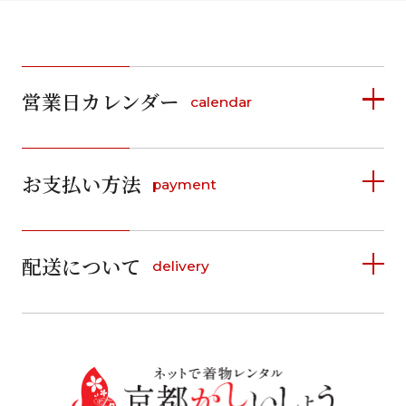
営業日カレンダー
calendar
2026年8月
2026年9月
お支払い方法
payment
日
月
火
水
木
金
土
日
月
火
水
木
金
土
1
1
2
3
4
5
詳しく見る
2
3
4
5
6
7
8
6
7
8
9
10
11
12
9
10
11
12
13
14
15
配送について
delivery
お支払い方法は、クレジットカード、代金引換、
13
14
15
16
17
18
19
16
17
18
19
20
21
22
料金後払い（コンビニ・銀行・郵便局）がご利用いただ
20
21
22
23
24
25
26
23
24
25
26
27
28
29
けます。
詳しく見る
27
28
29
30
30
31
送料
店休日
往復送料無料