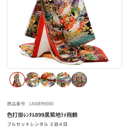
ご利用日
ご利用日を選択してください
レンタルの流れ
2026年8月
閲覧履歴
日
月
火
水
木
金
土
日
月
1
2
3
4
5
6
7
8
6
7
14
15
9
10
11
12
13
13
14
16
17
18
19
20
21
22
20
21
23
24
25
26
27
28
29
27
28
商品番号
1AI0899000
30
31
色打掛ﾚﾝﾀﾙ899黒紫地ﾗﾒ飛鶴
現在選択しているご利用日
フルセットレンタル ３泊４日