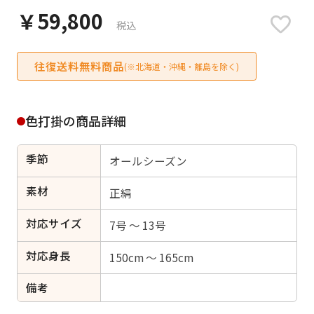
日付をリセット
￥59,800
税込
往復送料無料商品
(※北海道・沖縄・離島を除く)
ご利用される方
ご利用される対象の方を選択してください
色打掛の商品詳細
季節
オールシーズン
素材
正絹
女性
男性
女の子
男の子
対応サイズ
7号 ～ 13号
対応身長
150cm ～ 165cm
キャンセル
検索する
備考