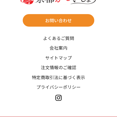
※北海道・沖縄・離島は往復送料3,300円(送料×個数)
式場やホテルへの直送も承ります。
お問い合わせ
時間指定
よくあるご質問
午前中/14~16時/16~18時/18~20時/19~21時
ご注文の際にご指定ください。
会社案内
※天候や、交通事情によりご希望のお届け日・お届け時間に添
サイトマップ
えない場合もございますのでご了承ください。
注文情報のご確認
特定商取引法に基づく表示
プライバシーポリシー