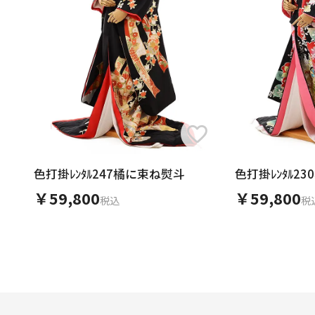
色打掛ﾚﾝﾀﾙ247橘に束ね熨斗
色打掛ﾚﾝﾀﾙ23
￥59,800
￥59,800
税込
税