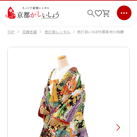
花嫁衣裳
色打掛レンタル
色打掛ﾚﾝﾀﾙ899黒紫地ﾗﾒ飛鶴
TOP
ログイン
会員登録
キーワード検索
商品から選ぶ
検索
ご利用ガイド
サポート
条件検索
会社情報